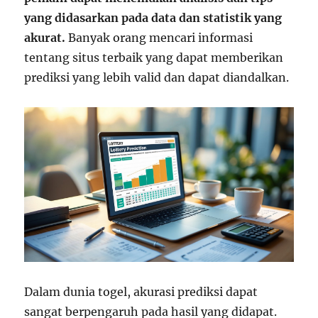
yang didasarkan pada data dan statistik yang
akurat.
Banyak orang mencari informasi
tentang situs terbaik yang dapat memberikan
prediksi yang lebih valid dan dapat diandalkan.
Dalam dunia togel, akurasi prediksi dapat
sangat berpengaruh pada hasil yang didapat.