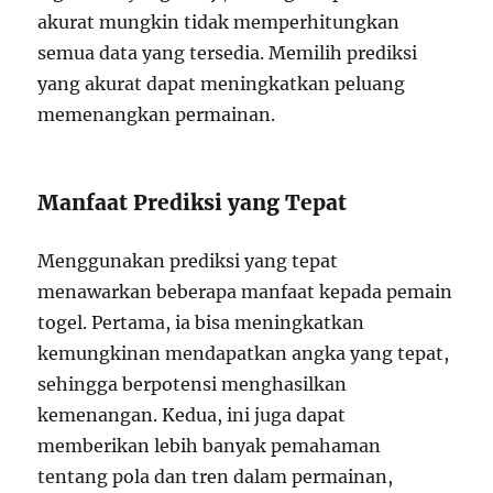
akurat mungkin tidak memperhitungkan
semua data yang tersedia. Memilih prediksi
yang akurat dapat meningkatkan peluang
memenangkan permainan.
Manfaat Prediksi yang Tepat
Menggunakan prediksi yang tepat
menawarkan beberapa manfaat kepada pemain
togel. Pertama, ia bisa meningkatkan
kemungkinan mendapatkan angka yang tepat,
sehingga berpotensi menghasilkan
kemenangan. Kedua, ini juga dapat
memberikan lebih banyak pemahaman
tentang pola dan tren dalam permainan,