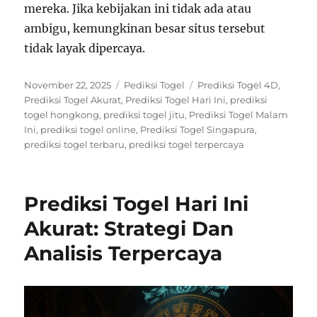
mereka. Jika kebijakan ini tidak ada atau
ambigu, kemungkinan besar situs tersebut
tidak layak dipercaya.
Posted
Categories
Tags
November 22, 2025
Pediksi Togel
Prediksi Togel 4D
,
on
Prediksi Togel Akurat
,
Prediksi Togel Hari Ini
,
prediksi
togel hongkong
,
prediksi togel jitu
,
Prediksi Togel Malam
Ini
,
prediksi togel online
,
Prediksi Togel Singapura
,
prediksi togel terbaru
,
prediksi togel terpercaya
Prediksi Togel Hari Ini
Akurat: Strategi Dan
Analisis Terpercaya