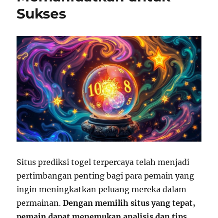
Sukses
Situs prediksi togel terpercaya telah menjadi
pertimbangan penting bagi para pemain yang
ingin meningkatkan peluang mereka dalam
permainan.
Dengan memilih situs yang tepat,
pemain dapat menemukan analisis dan tips