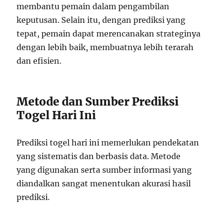
membantu pemain dalam pengambilan
keputusan. Selain itu, dengan prediksi yang
tepat, pemain dapat merencanakan strateginya
dengan lebih baik, membuatnya lebih terarah
dan efisien.
Metode dan Sumber Prediksi
Togel Hari Ini
Prediksi togel hari ini memerlukan pendekatan
yang sistematis dan berbasis data. Metode
yang digunakan serta sumber informasi yang
diandalkan sangat menentukan akurasi hasil
prediksi.