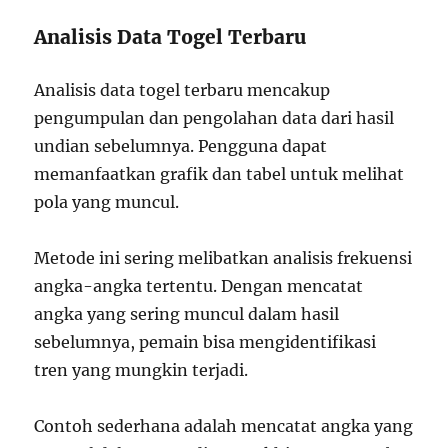
Analisis Data Togel Terbaru
Analisis data togel terbaru mencakup
pengumpulan dan pengolahan data dari hasil
undian sebelumnya. Pengguna dapat
memanfaatkan grafik dan tabel untuk melihat
pola yang muncul.
Metode ini sering melibatkan analisis frekuensi
angka-angka tertentu. Dengan mencatat
angka yang sering muncul dalam hasil
sebelumnya, pemain bisa mengidentifikasi
tren yang mungkin terjadi.
Contoh sederhana adalah mencatat angka yang