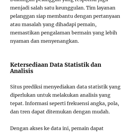
menjadi salah satu keunggulan. Tim layanan
pelanggan siap membantu dengan pertanyaan
atau masalah yang dihadapi pemain,
memastikan pengalaman bermain yang lebih
nyaman dan menyenangkan.
Ketersediaan Data Statistik dan
Analisis
Situs prediksi menyediakan data statistik yang
diperlukan untuk melakukan analisis yang
tepat. Informasi seperti frekuensi angka, pola,
dan tren dapat ditemukan dengan mudah.
Dengan akses ke data ini, pemain dapat