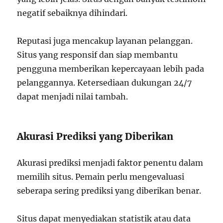
negatif sebaiknya dihindari.
Reputasi juga mencakup layanan pelanggan.
Situs yang responsif dan siap membantu
pengguna memberikan kepercayaan lebih pada
pelanggannya. Ketersediaan dukungan 24/7
dapat menjadi nilai tambah.
Akurasi Prediksi yang Diberikan
Akurasi prediksi menjadi faktor penentu dalam
memilih situs. Pemain perlu mengevaluasi
seberapa sering prediksi yang diberikan benar.
Situs dapat menyediakan statistik atau data