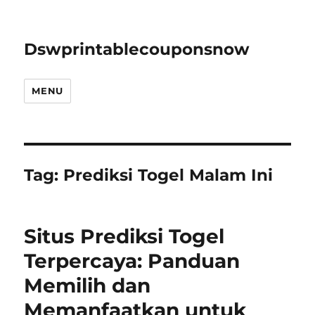
Dswprintablecouponsnow
MENU
Tag:
Prediksi Togel Malam Ini
Situs Prediksi Togel
Terpercaya: Panduan
Memilih dan
Memanfaatkan untuk