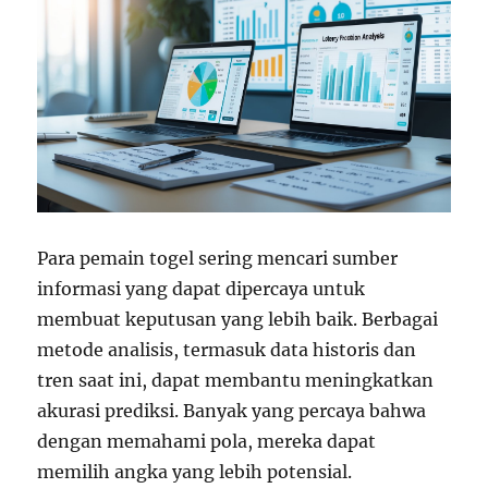
Para pemain togel sering mencari sumber
informasi yang dapat dipercaya untuk
membuat keputusan yang lebih baik. Berbagai
metode analisis, termasuk data historis dan
tren saat ini, dapat membantu meningkatkan
akurasi prediksi. Banyak yang percaya bahwa
dengan memahami pola, mereka dapat
memilih angka yang lebih potensial.