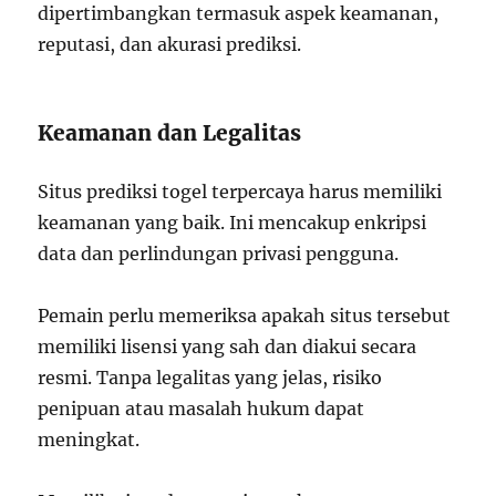
dipertimbangkan termasuk aspek keamanan,
reputasi, dan akurasi prediksi.
Keamanan dan Legalitas
Situs prediksi togel terpercaya harus memiliki
keamanan yang baik. Ini mencakup enkripsi
data dan perlindungan privasi pengguna.
Pemain perlu memeriksa apakah situs tersebut
memiliki lisensi yang sah dan diakui secara
resmi. Tanpa legalitas yang jelas, risiko
penipuan atau masalah hukum dapat
meningkat.