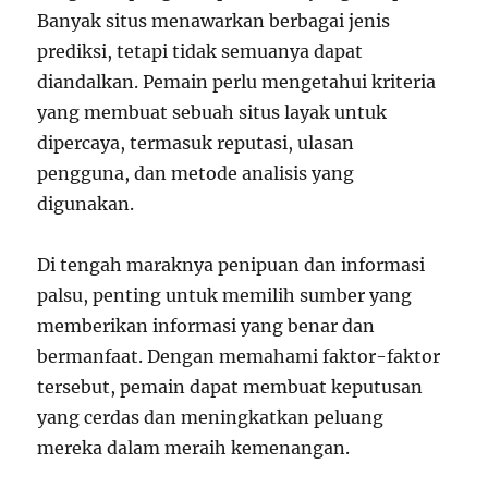
Banyak situs menawarkan berbagai jenis
prediksi, tetapi tidak semuanya dapat
diandalkan. Pemain perlu mengetahui kriteria
yang membuat sebuah situs layak untuk
dipercaya, termasuk reputasi, ulasan
pengguna, dan metode analisis yang
digunakan.
Di tengah maraknya penipuan dan informasi
palsu, penting untuk memilih sumber yang
memberikan informasi yang benar dan
bermanfaat. Dengan memahami faktor-faktor
tersebut, pemain dapat membuat keputusan
yang cerdas dan meningkatkan peluang
mereka dalam meraih kemenangan.