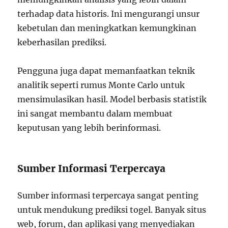
terhadap data historis. Ini mengurangi unsur
kebetulan dan meningkatkan kemungkinan
keberhasilan prediksi.
Pengguna juga dapat memanfaatkan teknik
analitik seperti rumus Monte Carlo untuk
mensimulasikan hasil. Model berbasis statistik
ini sangat membantu dalam membuat
keputusan yang lebih berinformasi.
Sumber Informasi Terpercaya
Sumber informasi terpercaya sangat penting
untuk mendukung prediksi togel. Banyak situs
web, forum, dan aplikasi yang menyediakan