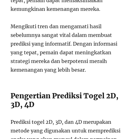
tepat, pemain dapat memaksimalkan
kemungkinan kemenangan mereka.
Mengikuti tren dan mengamati hasil
sebelumnya sangat vital dalam membuat
prediksi yang informatif. Dengan informasi
yang tepat, pemain dapat meningkatkan
strategi mereka dan berpotensi meraih
kemenangan yang lebih besar.
Pengertian Prediksi Togel 2D,
3D, 4D
Prediksi togel 2D, 3D, dan 4D merupakan
metode yang digunakan untuk memprediksi