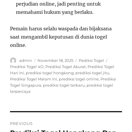
perjudian online, jadi penting untuk
memahami hukum yang berlaku.
Pemain harus selalu waspada dan bijaksana
saat mengambil keputusan di dunia togel
online.
Author
Posted
Categories
Tags
admin
November 18, 2025
Pediksi Togel
on
Prediksi Togel 4D
,
Prediksi Togel Akurat
,
Prediksi Togel
Hari Ini
,
prediksi togel hongkong
,
prediksi togel jitu
,
Prediksi Togel Malam Ini
,
prediksi togel online
,
Prediksi
Togel Singapura
,
prediksi togel terbaru
,
prediksi togel
terpercaya
Post
PREVIOUS
navigation