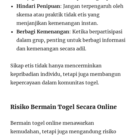
Hindari Penipuan
: Jangan terpengaruh oleh
skema atau praktik tidak etis yang
menjanjikan kemenangan instan.
Berbagi Kemenangan
: Ketika berpartisipasi
dalam grup, penting untuk berbagi informasi
dan kemenangan secara adil.
Sikap etis tidak hanya mencerminkan
kepribadian individu, tetapi juga membangun
kepercayaan dalam komunitas togel.
Risiko Bermain Togel Secara Online
Bermain togel online menawarkan
kemudahan, tetapi juga mengandung risiko