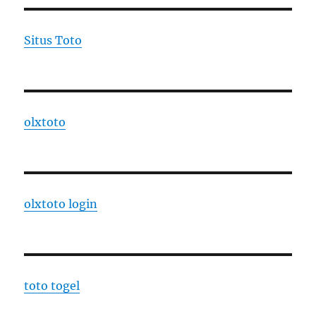
Situs Toto
olxtoto
olxtoto login
toto togel