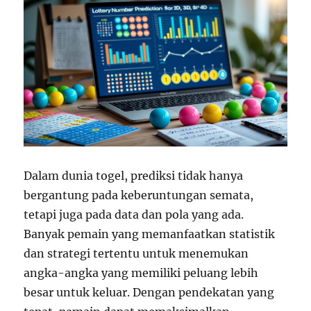
Dalam dunia togel, prediksi tidak hanya
bergantung pada keberuntungan semata,
tetapi juga pada data dan pola yang ada.
Banyak pemain yang memanfaatkan statistik
dan strategi tertentu untuk menemukan
angka-angka yang memiliki peluang lebih
besar untuk keluar. Dengan pendekatan yang