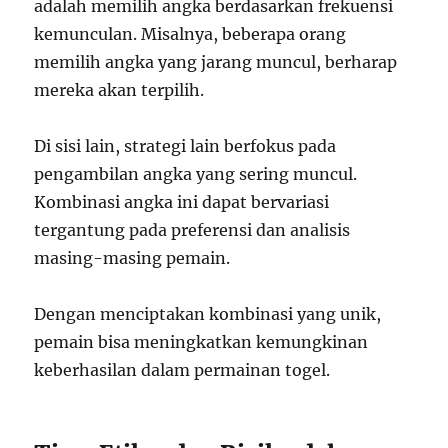
adalah memilih angka berdasarkan frekuensi
kemunculan. Misalnya, beberapa orang
memilih angka yang jarang muncul, berharap
mereka akan terpilih.
Di sisi lain, strategi lain berfokus pada
pengambilan angka yang sering muncul.
Kombinasi angka ini dapat bervariasi
tergantung pada preferensi dan analisis
masing-masing pemain.
Dengan menciptakan kombinasi yang unik,
pemain bisa meningkatkan kemungkinan
keberhasilan dalam permainan togel.