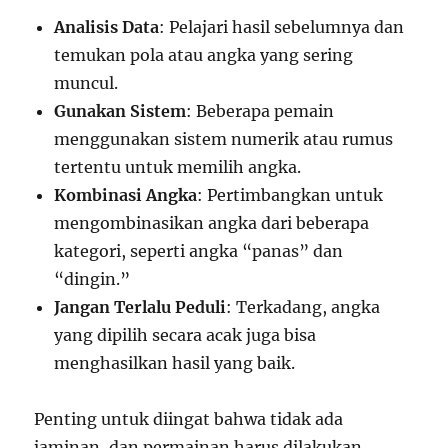
Analisis Data
: Pelajari hasil sebelumnya dan
temukan pola atau angka yang sering
muncul.
Gunakan Sistem
: Beberapa pemain
menggunakan sistem numerik atau rumus
tertentu untuk memilih angka.
Kombinasi Angka
: Pertimbangkan untuk
mengombinasikan angka dari beberapa
kategori, seperti angka “panas” dan
“dingin.”
Jangan Terlalu Peduli
: Terkadang, angka
yang dipilih secara acak juga bisa
menghasilkan hasil yang baik.
Penting untuk diingat bahwa tidak ada
jaminan, dan permainan harus dilakukan