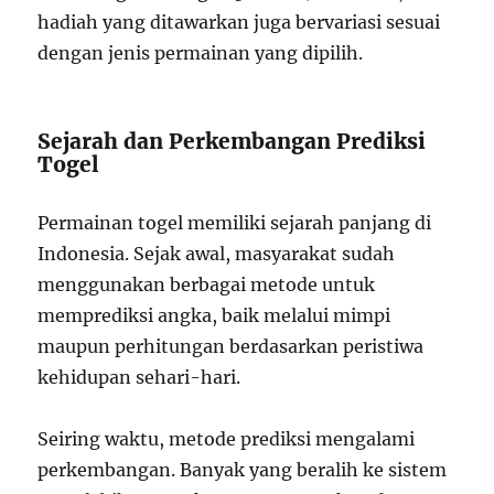
hadiah yang ditawarkan juga bervariasi sesuai
dengan jenis permainan yang dipilih.
Sejarah dan Perkembangan Prediksi
Togel
Permainan togel memiliki sejarah panjang di
Indonesia. Sejak awal, masyarakat sudah
menggunakan berbagai metode untuk
memprediksi angka, baik melalui mimpi
maupun perhitungan berdasarkan peristiwa
kehidupan sehari-hari.
Seiring waktu, metode prediksi mengalami
perkembangan. Banyak yang beralih ke sistem