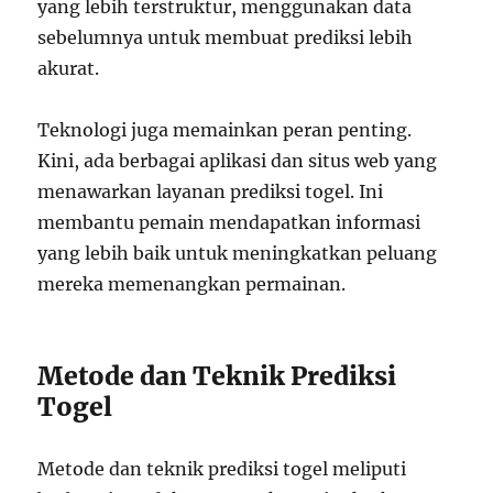
yang lebih terstruktur, menggunakan data
sebelumnya untuk membuat prediksi lebih
akurat.
Teknologi juga memainkan peran penting.
Kini, ada berbagai aplikasi dan situs web yang
menawarkan layanan prediksi togel. Ini
membantu pemain mendapatkan informasi
yang lebih baik untuk meningkatkan peluang
mereka memenangkan permainan.
Metode dan Teknik Prediksi
Togel
Metode dan teknik prediksi togel meliputi