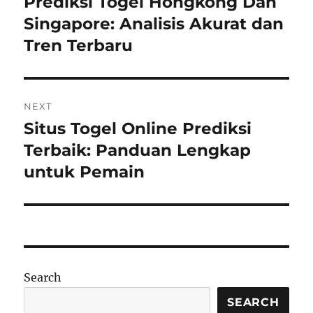
Prediksi Togel Hongkong Dan
Previous
post:
Singapore: Analisis Akurat dan
Tren Terbaru
NEXT
Situs Togel Online Prediksi
Next
post:
Terbaik: Panduan Lengkap
untuk Pemain
Search
SEARCH