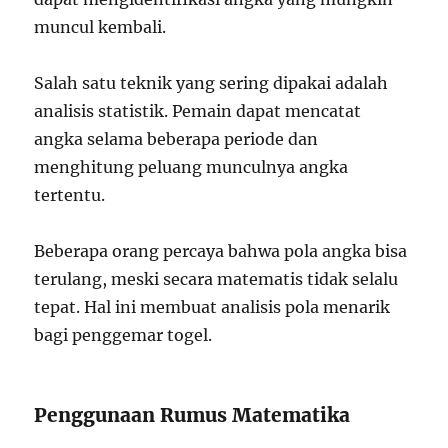
muncul kembali.
Salah satu teknik yang sering dipakai adalah
analisis statistik. Pemain dapat mencatat
angka selama beberapa periode dan
menghitung peluang munculnya angka
tertentu.
Beberapa orang percaya bahwa pola angka bisa
terulang, meski secara matematis tidak selalu
tepat. Hal ini membuat analisis pola menarik
bagi penggemar togel.
Penggunaan Rumus Matematika