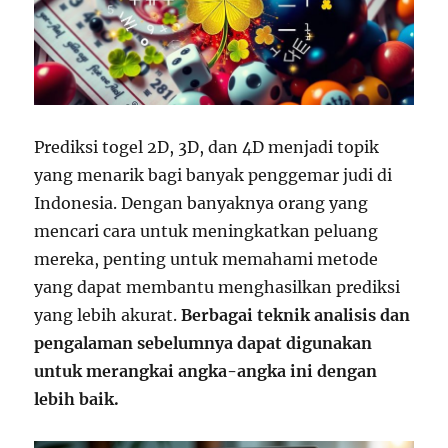
Prediksi togel 2D, 3D, dan 4D menjadi topik
yang menarik bagi banyak penggemar judi di
Indonesia. Dengan banyaknya orang yang
mencari cara untuk meningkatkan peluang
mereka, penting untuk memahami metode
yang dapat membantu menghasilkan prediksi
yang lebih akurat.
Berbagai teknik analisis dan
pengalaman sebelumnya dapat digunakan
untuk merangkai angka-angka ini dengan
lebih baik.