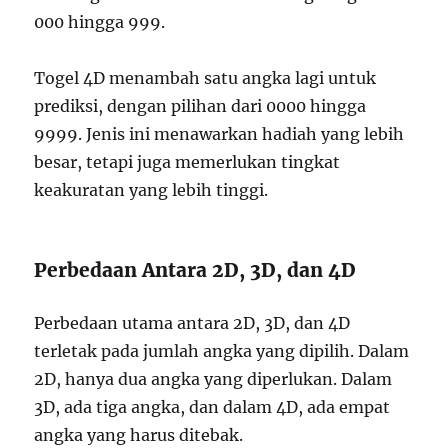
000 hingga 999.
Togel 4D menambah satu angka lagi untuk
prediksi, dengan pilihan dari 0000 hingga
9999. Jenis ini menawarkan hadiah yang lebih
besar, tetapi juga memerlukan tingkat
keakuratan yang lebih tinggi.
Perbedaan Antara 2D, 3D, dan 4D
Perbedaan utama antara 2D, 3D, dan 4D
terletak pada jumlah angka yang dipilih. Dalam
2D, hanya dua angka yang diperlukan. Dalam
3D, ada tiga angka, dan dalam 4D, ada empat
angka yang harus ditebak.