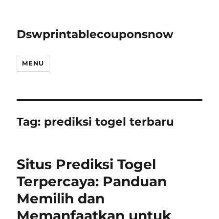
Dswprintablecouponsnow
MENU
Tag:
prediksi togel terbaru
Situs Prediksi Togel
Terpercaya: Panduan
Memilih dan
Memanfaatkan untuk