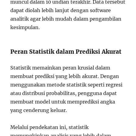
muncul dalam 10 undian terakhir. Data tersebut
dapat diolah lebih lanjut dengan software
analitik agar lebih mudah dalam pengambilan
kesimpulan.
Peran Statistik dalam Prediksi Akurat
Statistik memainkan peran krusial dalam
membuat prediksi yang lebih akurat. Dengan
menggunakan metode statistik seperti regresi
atau distribusi probabilitas, pengguna dapat
membuat model untuk memprediksi angka
yang cenderung keluar.
Melalui pendekatan ini, statistik
memungkinkan analisis yang lebih dalam