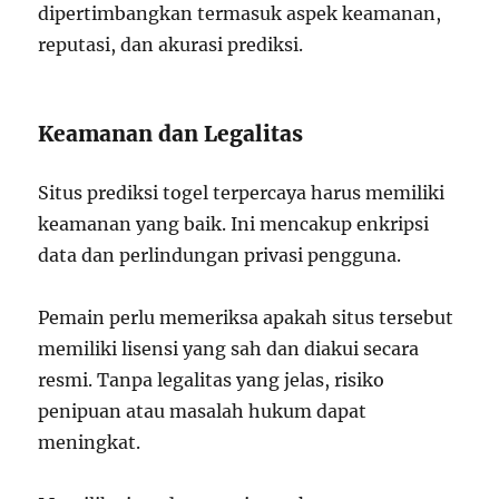
dipertimbangkan termasuk aspek keamanan,
reputasi, dan akurasi prediksi.
Keamanan dan Legalitas
Situs prediksi togel terpercaya harus memiliki
keamanan yang baik. Ini mencakup enkripsi
data dan perlindungan privasi pengguna.
Pemain perlu memeriksa apakah situs tersebut
memiliki lisensi yang sah dan diakui secara
resmi. Tanpa legalitas yang jelas, risiko
penipuan atau masalah hukum dapat
meningkat.