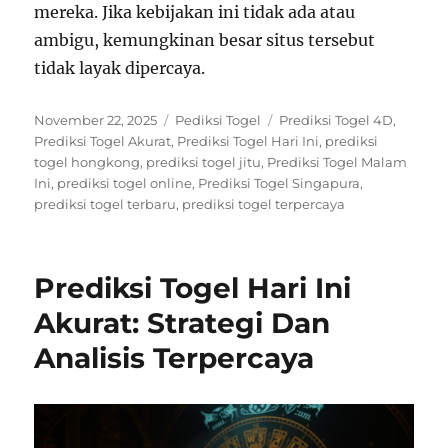
mereka. Jika kebijakan ini tidak ada atau
ambigu, kemungkinan besar situs tersebut
tidak layak dipercaya.
Posted
Categories
Tags
November 22, 2025
Pediksi Togel
Prediksi Togel 4D
,
on
Prediksi Togel Akurat
,
Prediksi Togel Hari Ini
,
prediksi
togel hongkong
,
prediksi togel jitu
,
Prediksi Togel Malam
Ini
,
prediksi togel online
,
Prediksi Togel Singapura
,
prediksi togel terbaru
,
prediksi togel terpercaya
Prediksi Togel Hari Ini
Akurat: Strategi Dan
Analisis Terpercaya