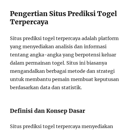
Pengertian Situs Prediksi Togel
Terpercaya
Situs prediksi togel terpercaya adalah platform
yang menyediakan analisis dan informasi
tentang angka-angka yang berpotensi keluar
dalam permainan togel. Situs ini biasanya
mengandalkan berbagai metode dan strategi
untuk membantu pemain membuat keputusan
berdasarkan data dan statistik.
Definisi dan Konsep Dasar
Situs prediksi togel terpercaya menyediakan