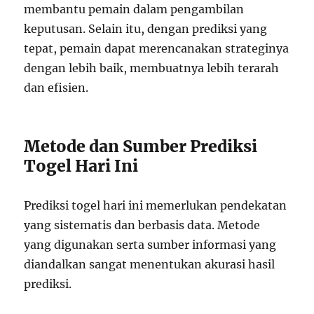
membantu pemain dalam pengambilan
keputusan. Selain itu, dengan prediksi yang
tepat, pemain dapat merencanakan strateginya
dengan lebih baik, membuatnya lebih terarah
dan efisien.
Metode dan Sumber Prediksi
Togel Hari Ini
Prediksi togel hari ini memerlukan pendekatan
yang sistematis dan berbasis data. Metode
yang digunakan serta sumber informasi yang
diandalkan sangat menentukan akurasi hasil
prediksi.