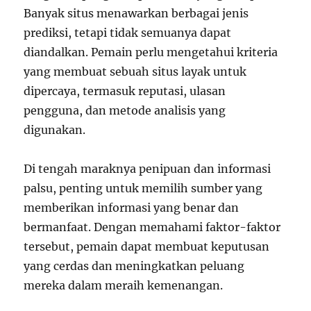
Banyak situs menawarkan berbagai jenis
prediksi, tetapi tidak semuanya dapat
diandalkan. Pemain perlu mengetahui kriteria
yang membuat sebuah situs layak untuk
dipercaya, termasuk reputasi, ulasan
pengguna, dan metode analisis yang
digunakan.
Di tengah maraknya penipuan dan informasi
palsu, penting untuk memilih sumber yang
memberikan informasi yang benar dan
bermanfaat. Dengan memahami faktor-faktor
tersebut, pemain dapat membuat keputusan
yang cerdas dan meningkatkan peluang
mereka dalam meraih kemenangan.