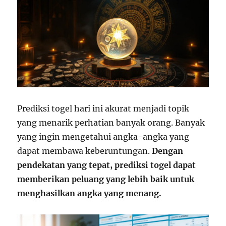
Prediksi togel hari ini akurat menjadi topik
yang menarik perhatian banyak orang. Banyak
yang ingin mengetahui angka-angka yang
dapat membawa keberuntungan.
Dengan
pendekatan yang tepat, prediksi togel dapat
memberikan peluang yang lebih baik untuk
menghasilkan angka yang menang.