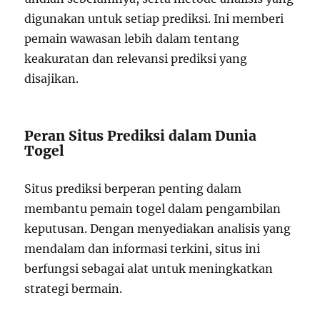
digunakan untuk setiap prediksi. Ini memberi
pemain wawasan lebih dalam tentang
keakuratan dan relevansi prediksi yang
disajikan.
Peran Situs Prediksi dalam Dunia
Togel
Situs prediksi berperan penting dalam
membantu pemain togel dalam pengambilan
keputusan. Dengan menyediakan analisis yang
mendalam dan informasi terkini, situs ini
berfungsi sebagai alat untuk meningkatkan
strategi bermain.