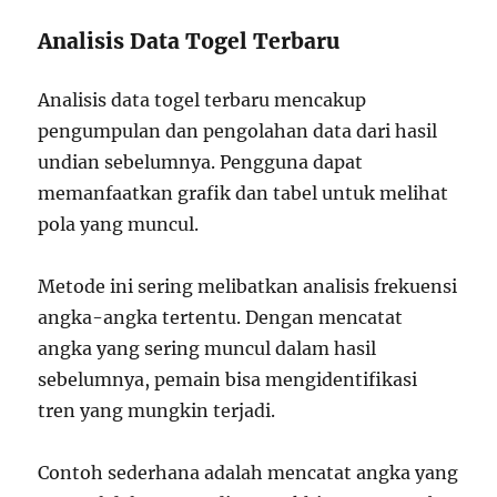
Analisis Data Togel Terbaru
Analisis data togel terbaru mencakup
pengumpulan dan pengolahan data dari hasil
undian sebelumnya. Pengguna dapat
memanfaatkan grafik dan tabel untuk melihat
pola yang muncul.
Metode ini sering melibatkan analisis frekuensi
angka-angka tertentu. Dengan mencatat
angka yang sering muncul dalam hasil
sebelumnya, pemain bisa mengidentifikasi
tren yang mungkin terjadi.
Contoh sederhana adalah mencatat angka yang