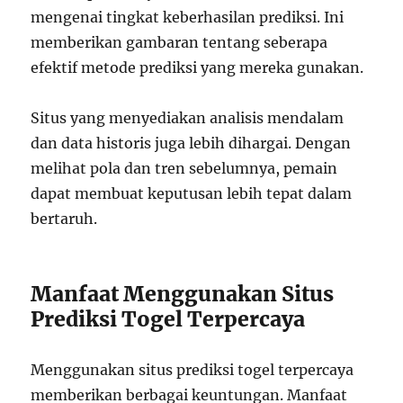
mengenai tingkat keberhasilan prediksi. Ini
memberikan gambaran tentang seberapa
efektif metode prediksi yang mereka gunakan.
Situs yang menyediakan analisis mendalam
dan data historis juga lebih dihargai. Dengan
melihat pola dan tren sebelumnya, pemain
dapat membuat keputusan lebih tepat dalam
bertaruh.
Manfaat Menggunakan Situs
Prediksi Togel Terpercaya
Menggunakan situs prediksi togel terpercaya
memberikan berbagai keuntungan. Manfaat