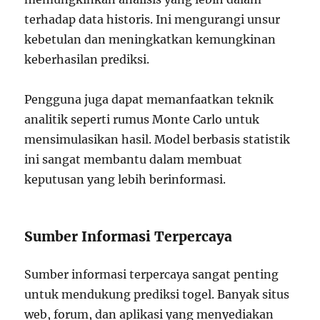
terhadap data historis. Ini mengurangi unsur
kebetulan dan meningkatkan kemungkinan
keberhasilan prediksi.
Pengguna juga dapat memanfaatkan teknik
analitik seperti rumus Monte Carlo untuk
mensimulasikan hasil. Model berbasis statistik
ini sangat membantu dalam membuat
keputusan yang lebih berinformasi.
Sumber Informasi Terpercaya
Sumber informasi terpercaya sangat penting
untuk mendukung prediksi togel. Banyak situs
web, forum, dan aplikasi yang menyediakan