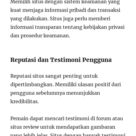
Memilih situs dengan sistem keamanan yang
kuat menjaga informasi pribadi dan transaksi
yang dilakukan. Situs juga perlu memberi
informasi transparan tentang kebijakan privasi
dan prosedur keamanan.
Reputasi dan Testimoni Pengguna
Reputasi situs sangat penting untuk
dipertimbangkan. Memiliki ulasan positif dari
pengguna sebelumnya menunjukkan
kredibilitas.
Pemain dapat mencari testimoni di forum atau
situs review untuk mendapatkan gambaran
yang lebih jelas. Situs dengan banyak testimoni