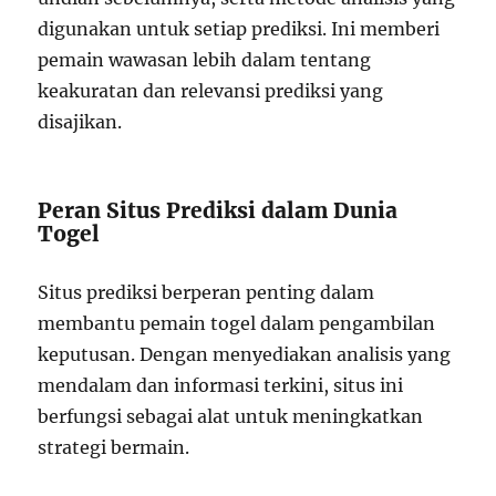
digunakan untuk setiap prediksi. Ini memberi
pemain wawasan lebih dalam tentang
keakuratan dan relevansi prediksi yang
disajikan.
Peran Situs Prediksi dalam Dunia
Togel
Situs prediksi berperan penting dalam
membantu pemain togel dalam pengambilan
keputusan. Dengan menyediakan analisis yang
mendalam dan informasi terkini, situs ini
berfungsi sebagai alat untuk meningkatkan
strategi bermain.