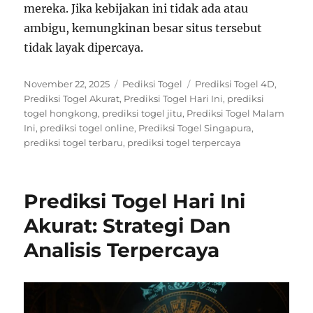
mereka. Jika kebijakan ini tidak ada atau
ambigu, kemungkinan besar situs tersebut
tidak layak dipercaya.
Posted
Categories
Tags
November 22, 2025
Pediksi Togel
Prediksi Togel 4D
,
on
Prediksi Togel Akurat
,
Prediksi Togel Hari Ini
,
prediksi
togel hongkong
,
prediksi togel jitu
,
Prediksi Togel Malam
Ini
,
prediksi togel online
,
Prediksi Togel Singapura
,
prediksi togel terbaru
,
prediksi togel terpercaya
Prediksi Togel Hari Ini
Akurat: Strategi Dan
Analisis Terpercaya