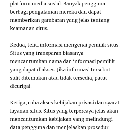
platform media sosial. Banyak pengguna
berbagi pengalaman mereka dan dapat
memberikan gambaran yang jelas tentang
keamanan situs.
Kedua, teliti informasi mengenai pemilik situs.
Situs yang transparan biasanya
mencantumkan nama dan informasi pemilik
yang dapat diakses. Jika informasi tersebut
sulit ditemukan atau tidak tersedia, patut
dicurigai.
Ketiga, coba akses kebijakan privasi dan syarat
layanan situs. Situs yang terpercaya jelas akan
mencantumkan kebijakan yang melindungi
data pengguna dan menjelaskan prosedur