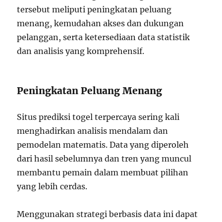
tersebut meliputi peningkatan peluang
menang, kemudahan akses dan dukungan
pelanggan, serta ketersediaan data statistik
dan analisis yang komprehensif.
Peningkatan Peluang Menang
Situs prediksi togel terpercaya sering kali
menghadirkan analisis mendalam dan
pemodelan matematis. Data yang diperoleh
dari hasil sebelumnya dan tren yang muncul
membantu pemain dalam membuat pilihan
yang lebih cerdas.
Menggunakan strategi berbasis data ini dapat