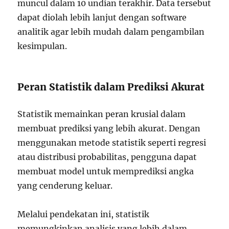
muncul dalam 10 undian terakhir. Data tersebut
dapat diolah lebih lanjut dengan software
analitik agar lebih mudah dalam pengambilan
kesimpulan.
Peran Statistik dalam Prediksi Akurat
Statistik memainkan peran krusial dalam
membuat prediksi yang lebih akurat. Dengan
menggunakan metode statistik seperti regresi
atau distribusi probabilitas, pengguna dapat
membuat model untuk memprediksi angka
yang cenderung keluar.
Melalui pendekatan ini, statistik
memungkinkan analisis yang lebih dalam