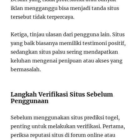
iklan mengganggu bisa menjadi tanda situs
tersebut tidak terpercaya.
Ketiga, tinjau ulasan dari pengguna lain. Situs
yang baik biasanya memiliki testimoni positif,
sedangkan situs palsu sering mendapatkan
keluhan mengenai penipuan atau akses yang
bermasalah.
Langkah Verifikasi Situs Sebelum
Penggunaan
Sebelum menggunakan situs prediksi togel,
penting untuk melakukan verifikasi. Pertama,
periksa reputasi situs di forum online atau