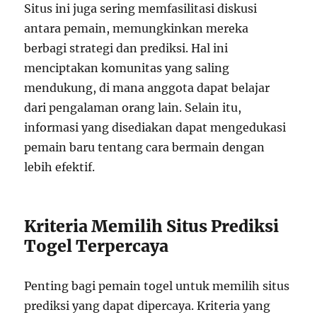
Situs ini juga sering memfasilitasi diskusi
antara pemain, memungkinkan mereka
berbagi strategi dan prediksi. Hal ini
menciptakan komunitas yang saling
mendukung, di mana anggota dapat belajar
dari pengalaman orang lain. Selain itu,
informasi yang disediakan dapat mengedukasi
pemain baru tentang cara bermain dengan
lebih efektif.
Kriteria Memilih Situs Prediksi
Togel Terpercaya
Penting bagi pemain togel untuk memilih situs
prediksi yang dapat dipercaya. Kriteria yang