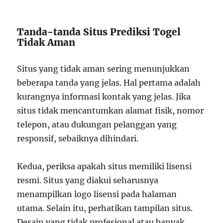
Tanda-tanda Situs Prediksi Togel
Tidak Aman
Situs yang tidak aman sering menunjukkan
beberapa tanda yang jelas. Hal pertama adalah
kurangnya informasi kontak yang jelas. Jika
situs tidak mencantumkan alamat fisik, nomor
telepon, atau dukungan pelanggan yang
responsif, sebaiknya dihindari.
Kedua, periksa apakah situs memiliki lisensi
resmi. Situs yang diakui seharusnya
menampilkan logo lisensi pada halaman
utama. Selain itu, perhatikan tampilan situs.
Desain yang tidak profesional atau banyak