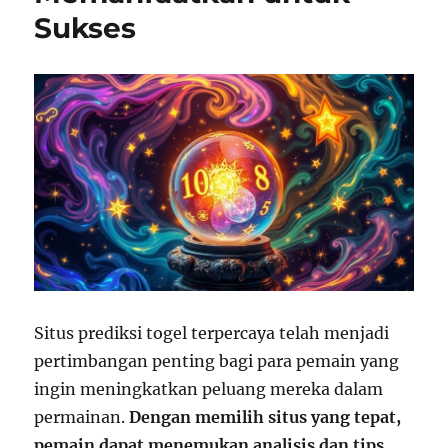
Sukses
Situs prediksi togel terpercaya telah menjadi
pertimbangan penting bagi para pemain yang
ingin meningkatkan peluang mereka dalam
permainan.
Dengan memilih situs yang tepat,
pemain dapat menemukan analisis dan tips