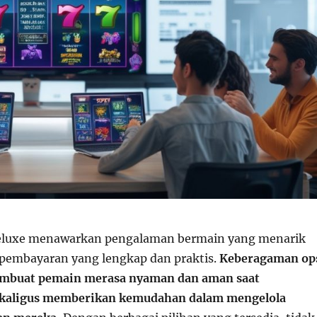
Deluxe menawarkan pengalaman bermain yang menarik
pembayaran yang lengkap dan praktis.
Keberagaman op
mbuat pemain merasa nyaman dan aman saat
sekaligus memberikan kemudahan dalam mengelola