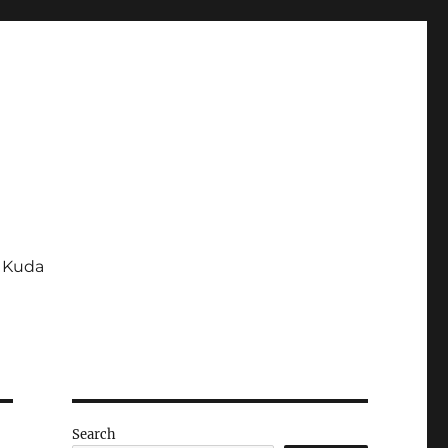
 Kuda
Search