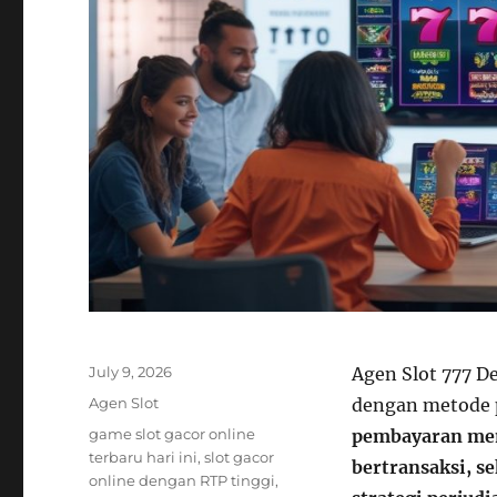
Posted
July 9, 2026
Agen Slot 777 
on
Categories
Agen Slot
dengan metode 
Tags
game slot gacor online
pembayaran me
terbaru hari ini
,
slot gacor
bertransaksi, 
online dengan RTP tinggi
,