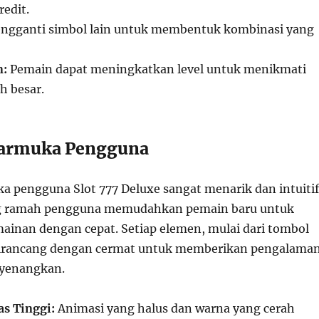
edit.
gganti simbol lain untuk membentuk kombinasi yang
n:
Pemain dapat meningkatkan level untuk menikmati
h besar.
tarmuka Pengguna
a pengguna Slot 777 Deluxe sangat menarik dan intuitif
g ramah pengguna memudahkan pemain baru untuk
nan dengan cepat. Setiap elemen, mulai dari tombol
 dirancang dengan cermat untuk memberikan pengalama
nyenangkan.
as Tinggi:
Animasi yang halus dan warna yang cerah