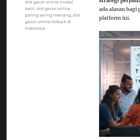
strategi perjud
slot gacor online modal
kecil
,
slot gacor online
ada alasan bag
paling sering menang
,
slot
platform ini.
gacor online terbaik di
Indonesia