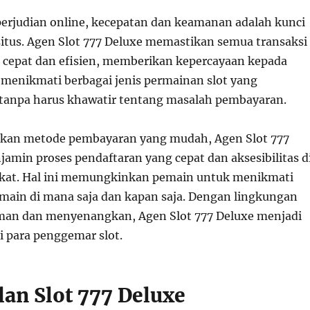
perjudian online, kecepatan dan keamanan adalah kunci
itus. Agen Slot 777 Deluxe memastikan semua transaksi
 cepat dan efisien, memberikan kepercayaan kepada
menikmati berbagai jenis permainan slot yang
anpa harus khawatir tentang masalah pembayaran.
akan metode pembayaran yang mudah, Agen Slot 777
jamin proses pendaftaran yang cepat dan aksesibilitas d
gkat. Hal ini memungkinkan pemain untuk menikmati
ain di mana saja dan kapan saja. Dengan lingkungan
man dan menyenangkan, Agen Slot 777 Deluxe menjadi
gi para penggemar slot.
an Slot 777 Deluxe