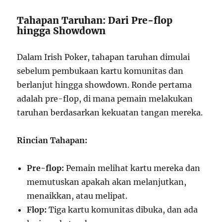
Tahapan Taruhan: Dari Pre-flop
hingga Showdown
Dalam Irish Poker, tahapan taruhan dimulai
sebelum pembukaan kartu komunitas dan
berlanjut hingga showdown. Ronde pertama
adalah pre-flop, di mana pemain melakukan
taruhan berdasarkan kekuatan tangan mereka.
Rincian Tahapan:
Pre-flop:
Pemain melihat kartu mereka dan
memutuskan apakah akan melanjutkan,
menaikkan, atau melipat.
Flop:
Tiga kartu komunitas dibuka, dan ada