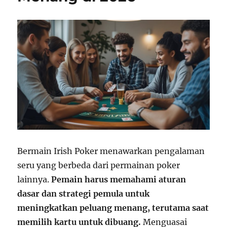
Bermain Irish Poker menawarkan pengalaman
seru yang berbeda dari permainan poker
lainnya.
Pemain harus memahami aturan
dasar dan strategi pemula untuk
meningkatkan peluang menang, terutama saat
memilih kartu untuk dibuang.
Menguasai