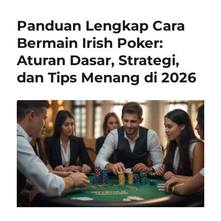
Panduan Lengkap Cara
Bermain Irish Poker:
Aturan Dasar, Strategi,
dan Tips Menang di 2026