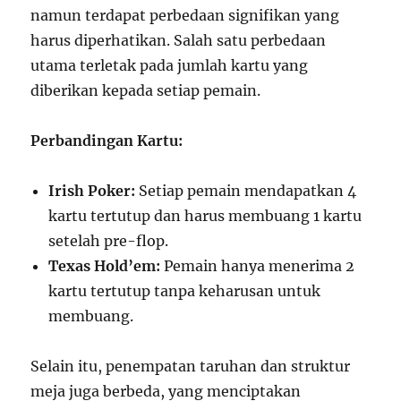
namun terdapat perbedaan signifikan yang
harus diperhatikan. Salah satu perbedaan
utama terletak pada jumlah kartu yang
diberikan kepada setiap pemain.
Perbandingan Kartu:
Irish Poker:
Setiap pemain mendapatkan 4
kartu tertutup dan harus membuang 1 kartu
setelah pre-flop.
Texas Hold’em:
Pemain hanya menerima 2
kartu tertutup tanpa keharusan untuk
membuang.
Selain itu, penempatan taruhan dan struktur
meja juga berbeda, yang menciptakan