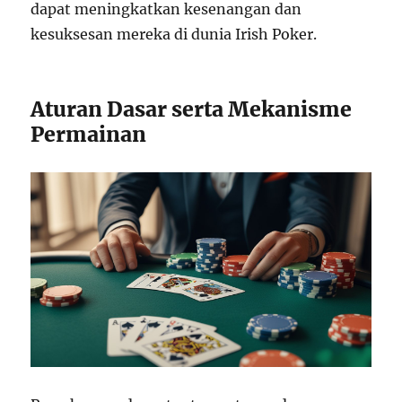
dapat meningkatkan kesenangan dan
kesuksesan mereka di dunia Irish Poker.
Aturan Dasar serta Mekanisme
Permainan