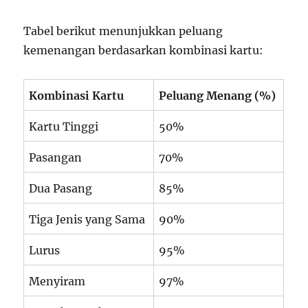
Tabel berikut menunjukkan peluang
kemenangan berdasarkan kombinasi kartu:
Kombinasi Kartu
Peluang Menang (%)
Kartu Tinggi
50%
Pasangan
70%
Dua Pasang
85%
Tiga Jenis yang Sama
90%
Lurus
95%
Menyiram
97%