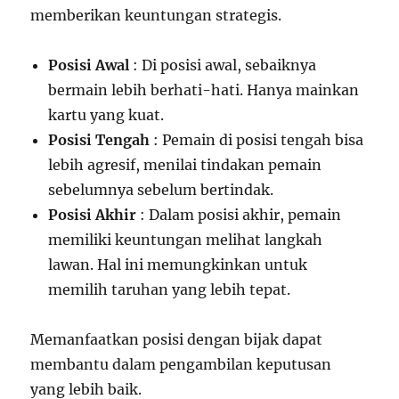
memberikan keuntungan strategis.
Posisi Awal
: Di posisi awal, sebaiknya
bermain lebih berhati-hati. Hanya mainkan
kartu yang kuat.
Posisi Tengah
: Pemain di posisi tengah bisa
lebih agresif, menilai tindakan pemain
sebelumnya sebelum bertindak.
Posisi Akhir
: Dalam posisi akhir, pemain
memiliki keuntungan melihat langkah
lawan. Hal ini memungkinkan untuk
memilih taruhan yang lebih tepat.
Memanfaatkan posisi dengan bijak dapat
membantu dalam pengambilan keputusan
yang lebih baik.