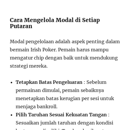
Cara Mengelola Modal di Setiap
Putaran
Modal pengelolaan adalah aspek penting dalam
bermain Irish Poker. Pemain harus mampu
mengatur chip dengan baik untuk mendukung
strategi mereka.
Tetapkan Batas Pengeluaran
: Sebelum
permainan dimulai, pemain sebaiknya
menetapkan batas kerugian per sesi untuk
menjaga bankroll.
Pilih Taruhan Sesuai Kekuatan Tangan
:
Sesuaikan jumlah taruhan dengan kondisi