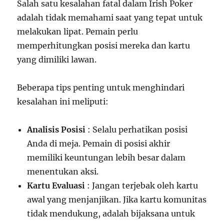
Salah satu kesalahan fatal dalam Irish Poker
adalah tidak memahami saat yang tepat untuk
melakukan lipat. Pemain perlu
memperhitungkan posisi mereka dan kartu
yang dimiliki lawan.
Beberapa tips penting untuk menghindari
kesalahan ini meliputi:
Analisis Posisi
: Selalu perhatikan posisi
Anda di meja. Pemain di posisi akhir
memiliki keuntungan lebih besar dalam
menentukan aksi.
Kartu Evaluasi
: Jangan terjebak oleh kartu
awal yang menjanjikan. Jika kartu komunitas
tidak mendukung, adalah bijaksana untuk