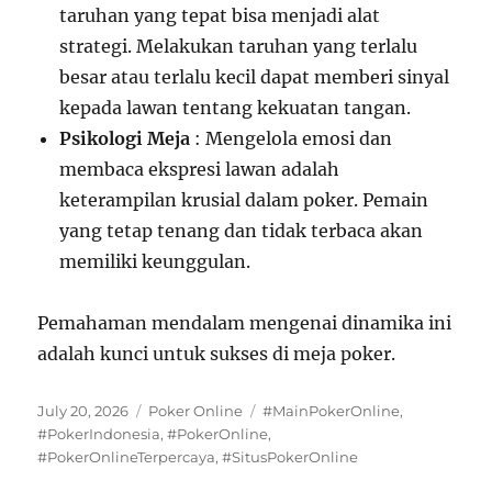
taruhan yang tepat bisa menjadi alat
strategi. Melakukan taruhan yang terlalu
besar atau terlalu kecil dapat memberi sinyal
kepada lawan tentang kekuatan tangan.
Psikologi Meja
: Mengelola emosi dan
membaca ekspresi lawan adalah
keterampilan krusial dalam poker. Pemain
yang tetap tenang dan tidak terbaca akan
memiliki keunggulan.
Pemahaman mendalam mengenai dinamika ini
adalah kunci untuk sukses di meja poker.
Posted
Categories
Tags
July 20, 2026
Poker Online
#MainPokerOnline
,
on
#PokerIndonesia
,
#PokerOnline
,
#PokerOnlineTerpercaya
,
#SitusPokerOnline