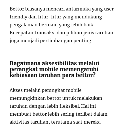
Bettor biasanya mencari antarmuka yang user-
friendly dan fitur-fitur yang mendukung
pengalaman bermain yang lebih baik.
Kecepatan transaksi dan pilihan jenis taruhan
juga menjadi pertimbangan penting.
Bagaimana aksesibilitas melalui
perangkat mobile memengaruhi
kebiasaan taruhan para bettor?
Akses melalui perangkat mobile
memungkinkan bettor untuk melakukan
taruhan dengan lebih fleksibel. Hal ini
membuat bettor lebih sering terlibat dalam
aktivitas taruhan, terutama saat mereka