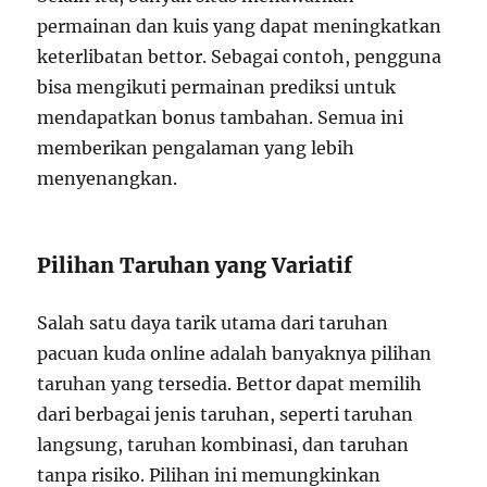
permainan dan kuis yang dapat meningkatkan
keterlibatan bettor. Sebagai contoh, pengguna
bisa mengikuti permainan prediksi untuk
mendapatkan bonus tambahan. Semua ini
memberikan pengalaman yang lebih
menyenangkan.
Pilihan Taruhan yang Variatif
Salah satu daya tarik utama dari taruhan
pacuan kuda online adalah banyaknya pilihan
taruhan yang tersedia. Bettor dapat memilih
dari berbagai jenis taruhan, seperti taruhan
langsung, taruhan kombinasi, dan taruhan
tanpa risiko. Pilihan ini memungkinkan