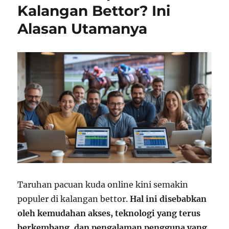
Kalangan Bettor? Ini
Alasan Utamanya
Taruhan pacuan kuda online kini semakin
populer di kalangan bettor.
Hal ini disebabkan
oleh kemudahan akses, teknologi yang terus
berkembang, dan pengalaman pengguna yang