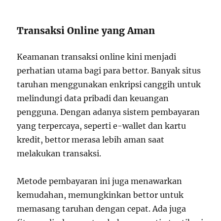
Transaksi Online yang Aman
Keamanan transaksi online kini menjadi
perhatian utama bagi para bettor. Banyak situs
taruhan menggunakan enkripsi canggih untuk
melindungi data pribadi dan keuangan
pengguna. Dengan adanya sistem pembayaran
yang terpercaya, seperti e-wallet dan kartu
kredit, bettor merasa lebih aman saat
melakukan transaksi.
Metode pembayaran ini juga menawarkan
kemudahan, memungkinkan bettor untuk
memasang taruhan dengan cepat. Ada juga