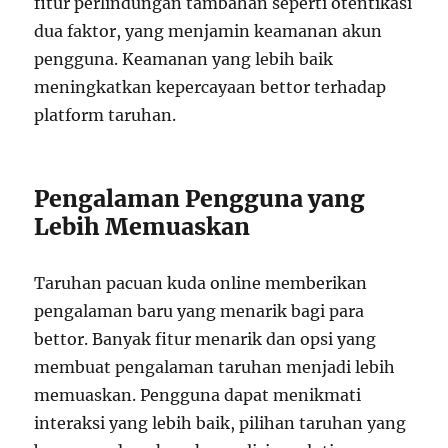
fitur perlindungan tambahan seperti otentikasi
dua faktor, yang menjamin keamanan akun
pengguna. Keamanan yang lebih baik
meningkatkan kepercayaan bettor terhadap
platform taruhan.
Pengalaman Pengguna yang
Lebih Memuaskan
Taruhan pacuan kuda online memberikan
pengalaman baru yang menarik bagi para
bettor. Banyak fitur menarik dan opsi yang
membuat pengalaman taruhan menjadi lebih
memuaskan. Pengguna dapat menikmati
interaksi yang lebih baik, pilihan taruhan yang