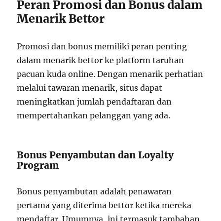
Peran Promosi dan Bonus dalam
Menarik Bettor
Promosi dan bonus memiliki peran penting
dalam menarik bettor ke platform taruhan
pacuan kuda online. Dengan menarik perhatian
melalui tawaran menarik, situs dapat
meningkatkan jumlah pendaftaran dan
mempertahankan pelanggan yang ada.
Bonus Penyambutan dan Loyalty
Program
Bonus penyambutan adalah penawaran
pertama yang diterima bettor ketika mereka
mendaftar. Umumnya, ini termasuk tambahan