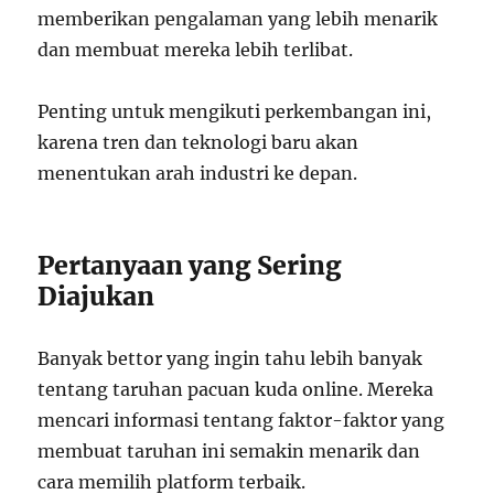
memberikan pengalaman yang lebih menarik
dan membuat mereka lebih terlibat.
Penting untuk mengikuti perkembangan ini,
karena tren dan teknologi baru akan
menentukan arah industri ke depan.
Pertanyaan yang Sering
Diajukan
Banyak bettor yang ingin tahu lebih banyak
tentang taruhan pacuan kuda online. Mereka
mencari informasi tentang faktor-faktor yang
membuat taruhan ini semakin menarik dan
cara memilih platform terbaik.