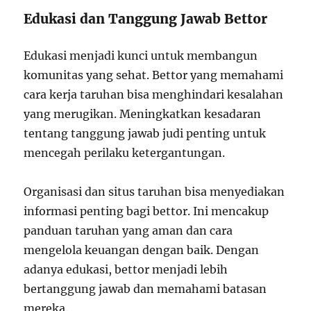
Edukasi dan Tanggung Jawab Bettor
Edukasi menjadi kunci untuk membangun
komunitas yang sehat. Bettor yang memahami
cara kerja taruhan bisa menghindari kesalahan
yang merugikan. Meningkatkan kesadaran
tentang tanggung jawab judi penting untuk
mencegah perilaku ketergantungan.
Organisasi dan situs taruhan bisa menyediakan
informasi penting bagi bettor. Ini mencakup
panduan taruhan yang aman dan cara
mengelola keuangan dengan baik. Dengan
adanya edukasi, bettor menjadi lebih
bertanggung jawab dan memahami batasan
mereka.