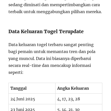
sedang diminati dan mempertimbangkan cara
terbaik untuk menggabungkan pilihan mereka.
Data Keluaran Togel Terupdate
Data keluaran togel terbaru sangat penting
bagi pemain untuk memantau tren dan pola
yang muncul. Data ini biasanya diperbarui
secara real-time dan mencakup informasi
seperti:
Tanggal
Angka Keluaran
24 Juni 2025
4, 17, 23, 28
23 Juni 2025
5, 14, 21, 30