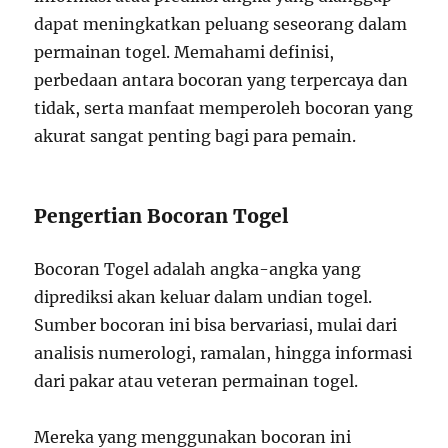
dapat meningkatkan peluang seseorang dalam
permainan togel. Memahami definisi,
perbedaan antara bocoran yang terpercaya dan
tidak, serta manfaat memperoleh bocoran yang
akurat sangat penting bagi para pemain.
Pengertian Bocoran Togel
Bocoran Togel adalah angka-angka yang
diprediksi akan keluar dalam undian togel.
Sumber bocoran ini bisa bervariasi, mulai dari
analisis numerologi, ramalan, hingga informasi
dari pakar atau veteran permainan togel.
Mereka yang menggunakan bocoran ini