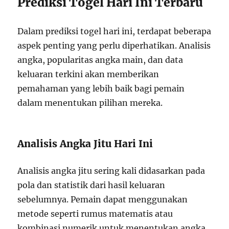
Prediksi Togel Hari Ini Terbaru
Dalam prediksi togel hari ini, terdapat beberapa
aspek penting yang perlu diperhatikan. Analisis
angka, popularitas angka main, dan data
keluaran terkini akan memberikan
pemahaman yang lebih baik bagi pemain
dalam menentukan pilihan mereka.
Analisis Angka Jitu Hari Ini
Analisis angka jitu sering kali didasarkan pada
pola dan statistik dari hasil keluaran
sebelumnya. Pemain dapat menggunakan
metode seperti rumus matematis atau
kombinasi numerik untuk menentukan angka