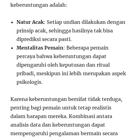
keberuntungan adalah:
Natur Acak
: Setiap undian dilakukan dengan
prinsip acak, sehingga hasilnya tak bisa
diprediksi secara pasti.
Mentalitas Pemain
: Beberapa pemain
percaya bahwa keberuntungan dapat
dipengaruhi oleh keputusan dan ritual
pribadi, meskipun ini lebih merupakan aspek
psikologis.
Karena keberuntungan bersifat tidak terduga,
penting bagi pemain untuk tetap realistis
dalam harapan mereka. Kombinasi antara
analisis data dan keberuntungan dapat
mempengaruhi pengalaman bermain secara