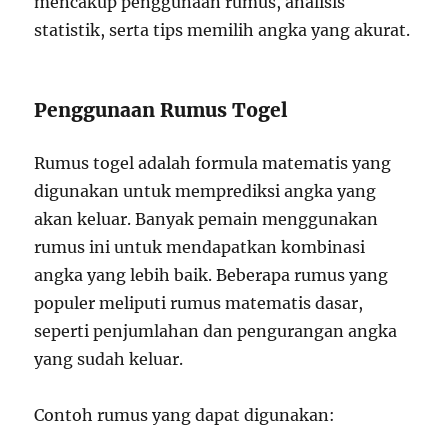
mencakup penggunaan rumus, analisis
statistik, serta tips memilih angka yang akurat.
Penggunaan Rumus Togel
Rumus togel adalah formula matematis yang
digunakan untuk memprediksi angka yang
akan keluar. Banyak pemain menggunakan
rumus ini untuk mendapatkan kombinasi
angka yang lebih baik. Beberapa rumus yang
populer meliputi rumus matematis dasar,
seperti penjumlahan dan pengurangan angka
yang sudah keluar.
Contoh rumus yang dapat digunakan: