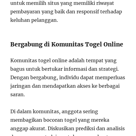
untuk memilih situs yang memiliki riwayat
pembayaran yang baik dan responsif terhadap
keluhan pelanggan.
Bergabung di Komunitas Togel Online
Komunitas togel online adalah tempat yang
bagus untuk bertukar informasi dan strategi.
Dengan bergabung, individu dapat memperluas
jaringan dan mendapatkan akses ke berbagai
saran.
Di dalam komunitas, anggota sering
membagikan bocoran togel yang mereka
anggap akurat. Diskusikan prediksi dan analisis