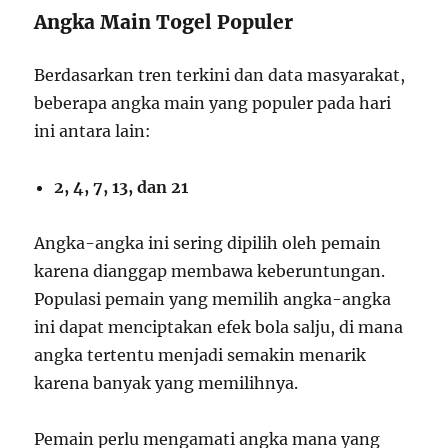
Angka Main Togel Populer
Berdasarkan tren terkini dan data masyarakat,
beberapa angka main yang populer pada hari
ini antara lain:
2, 4, 7, 13, dan 21
Angka-angka ini sering dipilih oleh pemain
karena dianggap membawa keberuntungan.
Populasi pemain yang memilih angka-angka
ini dapat menciptakan efek bola salju, di mana
angka tertentu menjadi semakin menarik
karena banyak yang memilihnya.
Pemain perlu mengamati angka mana yang