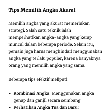
Tips Memilih Angka Akurat
Memilih angka yang akurat memerlukan
strategi. Salah satu teknik ialah
memperhatikan angka-angka yang kerap
muncul dalam beberapa periode. Selain itu,
pemain juga harus menghindari menggunakan
angka yang terlalu populer, karena banyaknya
orang yang memilih angka yang sama.
Beberapa tips efektif meliputi:
Kombinasi Angka
: Menggunakan angka
genap dan ganjil secara seimbang.
Perhatikan Angka Tua dan Baru
: