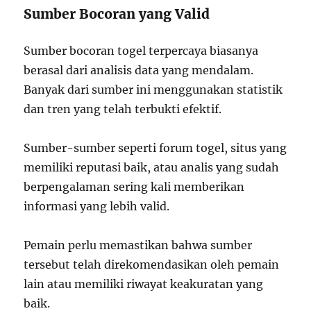
Sumber Bocoran yang Valid
Sumber bocoran togel terpercaya biasanya
berasal dari analisis data yang mendalam.
Banyak dari sumber ini menggunakan statistik
dan tren yang telah terbukti efektif.
Sumber-sumber seperti forum togel, situs yang
memiliki reputasi baik, atau analis yang sudah
berpengalaman sering kali memberikan
informasi yang lebih valid.
Pemain perlu memastikan bahwa sumber
tersebut telah direkomendasikan oleh pemain
lain atau memiliki riwayat keakuratan yang
baik.