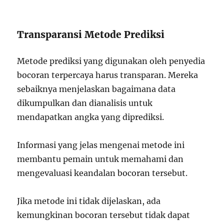
Transparansi Metode Prediksi
Metode prediksi yang digunakan oleh penyedia
bocoran terpercaya harus transparan. Mereka
sebaiknya menjelaskan bagaimana data
dikumpulkan dan dianalisis untuk
mendapatkan angka yang diprediksi.
Informasi yang jelas mengenai metode ini
membantu pemain untuk memahami dan
mengevaluasi keandalan bocoran tersebut.
Jika metode ini tidak dijelaskan, ada
kemungkinan bocoran tersebut tidak dapat