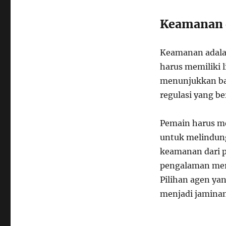
Keamanan 
Keamanan adalah
harus memiliki l
menunjukkan ba
regulasi yang be
Pemain harus me
untuk melindungi
keamanan dari 
pengalaman mere
Pilihan agen yan
menjadi jamina