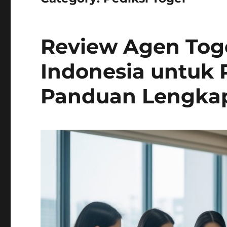
Review Agen Toge
Indonesia untuk
Panduan Lengkap