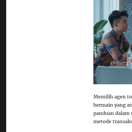
Memilih agen to
bermain yang am
panduan dalam s
metode transaksi