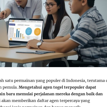
ah satu permainan yang populer di Indonesia, terutama 
n pemula.
Mengetahui agen togel terpopuler dapat
n baru memulai perjalanan mereka dengan baik dan
ni akan memberikan daftar agen terpercaya yang