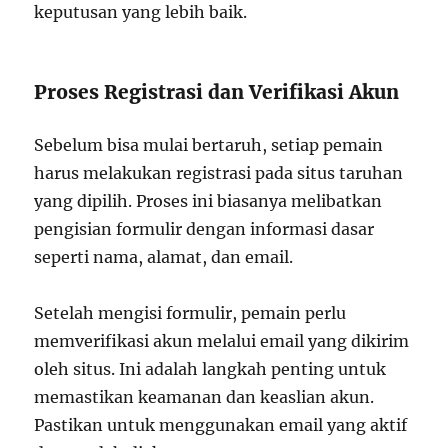
keputusan yang lebih baik.
Proses Registrasi dan Verifikasi Akun
Sebelum bisa mulai bertaruh, setiap pemain
harus melakukan registrasi pada situs taruhan
yang dipilih. Proses ini biasanya melibatkan
pengisian formulir dengan informasi dasar
seperti nama, alamat, dan email.
Setelah mengisi formulir, pemain perlu
memverifikasi akun melalui email yang dikirim
oleh situs. Ini adalah langkah penting untuk
memastikan keamanan dan keaslian akun.
Pastikan untuk menggunakan email yang aktif