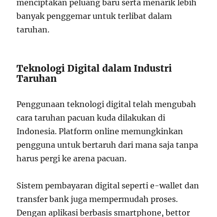
menciptakan peluang baru serta menarik lebih
banyak penggemar untuk terlibat dalam
taruhan.
Teknologi Digital dalam Industri
Taruhan
Penggunaan teknologi digital telah mengubah
cara taruhan pacuan kuda dilakukan di
Indonesia. Platform online memungkinkan
pengguna untuk bertaruh dari mana saja tanpa
harus pergi ke arena pacuan.
Sistem pembayaran digital seperti e-wallet dan
transfer bank juga mempermudah proses.
Dengan aplikasi berbasis smartphone, bettor