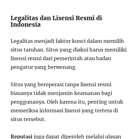
Legalitas dan Lisensi Resmi di
Indonesia
Legalitas menjadi faktor kunci dalam memilih
situs taruhan. Situs yang diakui harus memiliki
lisensi resmi dari pemerintah atau badan
pengatur yang berwenang.
Situs yang beroperasi tanpa lisensi resmi
biasanya tidak menjamin keamanan bagi
penggunanya. Oleh karena itu, penting untuk
memeriksa informasi lisensi yang tertera di
situs tersebut.
Reputasi
juga dapat diperoleh melalui ulasan