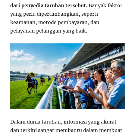
dari penyedia taruhan tersebut.
Banyak faktor
yang perlu dipertimbangkan, seperti
keamanan, metode pembayaran, dan
pelayanan pelanggan yang baik.
Dalam dunia taruhan, informasi yang akurat
dan terkini sangat membantu dalam membuat