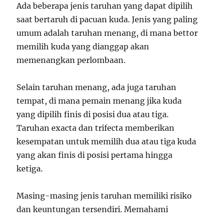
Ada beberapa jenis taruhan yang dapat dipilih
saat bertaruh di pacuan kuda. Jenis yang paling
umum adalah taruhan menang, di mana bettor
memilih kuda yang dianggap akan
memenangkan perlombaan.
Selain taruhan menang, ada juga taruhan
tempat, di mana pemain menang jika kuda
yang dipilih finis di posisi dua atau tiga.
Taruhan exacta dan trifecta memberikan
kesempatan untuk memilih dua atau tiga kuda
yang akan finis di posisi pertama hingga
ketiga.
Masing-masing jenis taruhan memiliki risiko
dan keuntungan tersendiri. Memahami