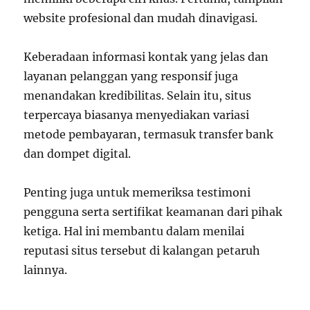
website profesional dan mudah dinavigasi.
Keberadaan informasi kontak yang jelas dan
layanan pelanggan yang responsif juga
menandakan kredibilitas. Selain itu, situs
terpercaya biasanya menyediakan variasi
metode pembayaran, termasuk transfer bank
dan dompet digital.
Penting juga untuk memeriksa testimoni
pengguna serta sertifikat keamanan dari pihak
ketiga. Hal ini membantu dalam menilai
reputasi situs tersebut di kalangan petaruh
lainnya.