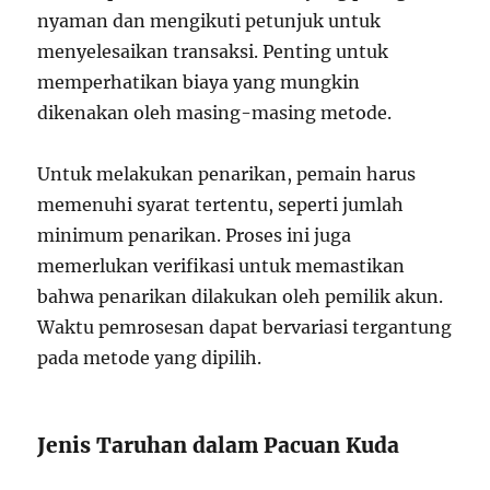
nyaman dan mengikuti petunjuk untuk
menyelesaikan transaksi. Penting untuk
memperhatikan biaya yang mungkin
dikenakan oleh masing-masing metode.
Untuk melakukan penarikan, pemain harus
memenuhi syarat tertentu, seperti jumlah
minimum penarikan. Proses ini juga
memerlukan verifikasi untuk memastikan
bahwa penarikan dilakukan oleh pemilik akun.
Waktu pemrosesan dapat bervariasi tergantung
pada metode yang dipilih.
Jenis Taruhan dalam Pacuan Kuda