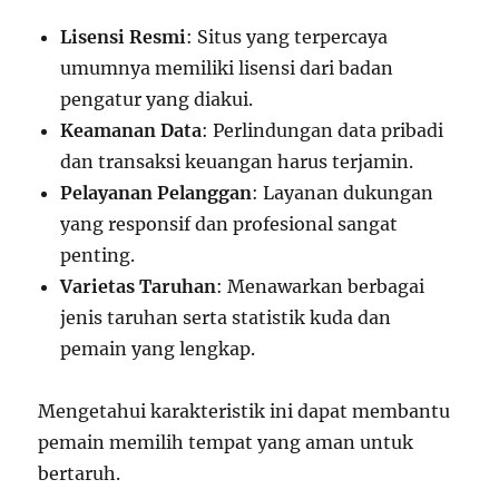
Lisensi Resmi
: Situs yang terpercaya
umumnya memiliki lisensi dari badan
pengatur yang diakui.
Keamanan Data
: Perlindungan data pribadi
dan transaksi keuangan harus terjamin.
Pelayanan Pelanggan
: Layanan dukungan
yang responsif dan profesional sangat
penting.
Varietas Taruhan
: Menawarkan berbagai
jenis taruhan serta statistik kuda dan
pemain yang lengkap.
Mengetahui karakteristik ini dapat membantu
pemain memilih tempat yang aman untuk
bertaruh.