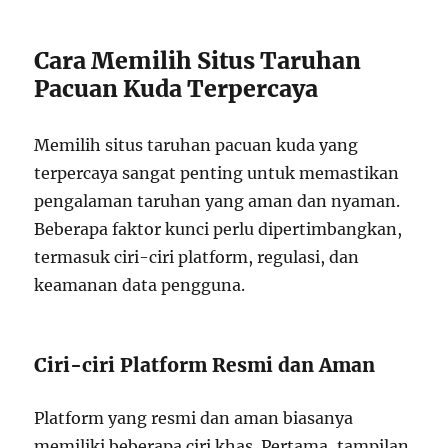
Cara Memilih Situs Taruhan
Pacuan Kuda Terpercaya
Memilih situs taruhan pacuan kuda yang
terpercaya sangat penting untuk memastikan
pengalaman taruhan yang aman dan nyaman.
Beberapa faktor kunci perlu dipertimbangkan,
termasuk ciri-ciri platform, regulasi, dan
keamanan data pengguna.
Ciri-ciri Platform Resmi dan Aman
Platform yang resmi dan aman biasanya
memiliki beberapa ciri khas. Pertama, tampilan