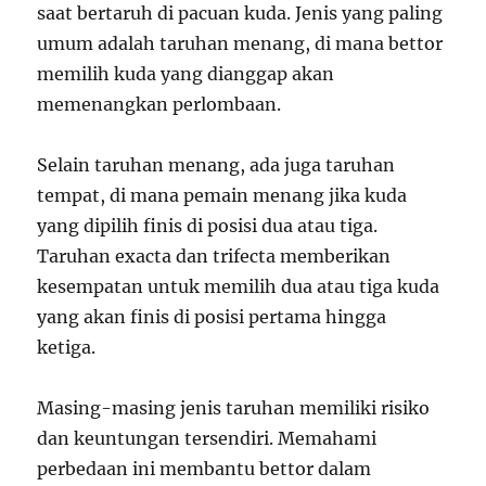
saat bertaruh di pacuan kuda. Jenis yang paling
umum adalah taruhan menang, di mana bettor
memilih kuda yang dianggap akan
memenangkan perlombaan.
Selain taruhan menang, ada juga taruhan
tempat, di mana pemain menang jika kuda
yang dipilih finis di posisi dua atau tiga.
Taruhan exacta dan trifecta memberikan
kesempatan untuk memilih dua atau tiga kuda
yang akan finis di posisi pertama hingga
ketiga.
Masing-masing jenis taruhan memiliki risiko
dan keuntungan tersendiri. Memahami
perbedaan ini membantu bettor dalam