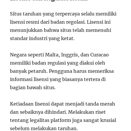
Situs taruhan yang terpercaya selalu memiliki
lisensi resmi dari badan regolasi. Lisensi ini
menunjukkan bahwa situs telah memenuhi
standar industri yang ketat.
Negara seperti Malta, Inggris, dan Curacao
memiliki badan regulasi yang diakui oleh
banyak petaruh. Pengguna harus memeriksa
informasi lisensi yang biasanya tertera di
bagian bawah situs.
Ketiadaan lisensi dapat menjadi tanda merah
dan sebaiknya dihindari. Melakukan riset
tentang legalitas platform juga sangat krusial
sebelum melakukan taruhan.