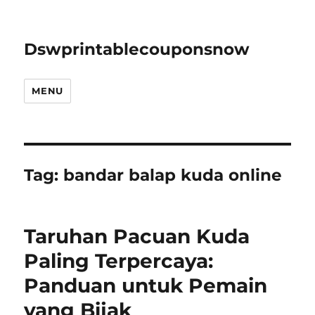
Dswprintablecouponsnow
MENU
Tag:
bandar balap kuda online
Taruhan Pacuan Kuda
Paling Terpercaya:
Panduan untuk Pemain
yang Bijak