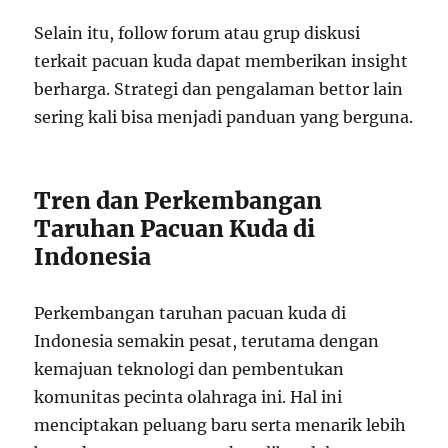
Selain itu, follow forum atau grup diskusi
terkait pacuan kuda dapat memberikan insight
berharga. Strategi dan pengalaman bettor lain
sering kali bisa menjadi panduan yang berguna.
Tren dan Perkembangan
Taruhan Pacuan Kuda di
Indonesia
Perkembangan taruhan pacuan kuda di
Indonesia semakin pesat, terutama dengan
kemajuan teknologi dan pembentukan
komunitas pecinta olahraga ini. Hal ini
menciptakan peluang baru serta menarik lebih