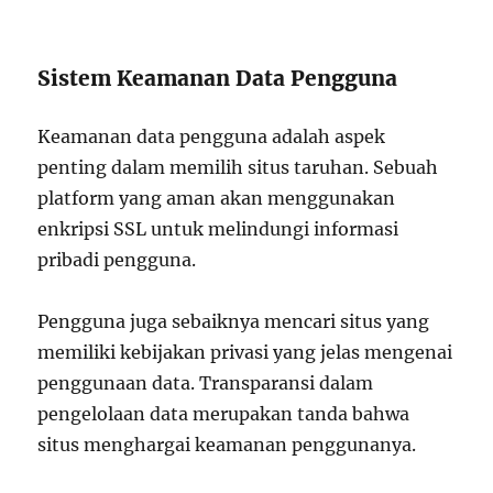
Sistem Keamanan Data Pengguna
Keamanan data pengguna adalah aspek
penting dalam memilih situs taruhan. Sebuah
platform yang aman akan menggunakan
enkripsi SSL untuk melindungi informasi
pribadi pengguna.
Pengguna juga sebaiknya mencari situs yang
memiliki kebijakan privasi yang jelas mengenai
penggunaan data. Transparansi dalam
pengelolaan data merupakan tanda bahwa
situs menghargai keamanan penggunanya.