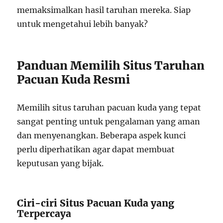
memaksimalkan hasil taruhan mereka. Siap
untuk mengetahui lebih banyak?
Panduan Memilih Situs Taruhan
Pacuan Kuda Resmi
Memilih situs taruhan pacuan kuda yang tepat
sangat penting untuk pengalaman yang aman
dan menyenangkan. Beberapa aspek kunci
perlu diperhatikan agar dapat membuat
keputusan yang bijak.
Ciri-ciri Situs Pacuan Kuda yang
Terpercaya