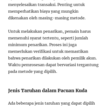
menyelesaikan transaksi. Penting untuk
memperhatikan biaya yang mungkin
dikenakan oleh masing-masing metode.
Untuk melakukan penarikan, pemain harus
memenuhi syarat tertentu, seperti jumlah
minimum penarikan. Proses ini juga
memerlukan verifikasi untuk memastikan
bahwa penarikan dilakukan oleh pemilik akun.
Waktu pemrosesan dapat bervariasi tergantung
pada metode yang dipilih.
Jenis Taruhan dalam Pacuan Kuda
Ada beberapa jenis taruhan yang dapat dipilih