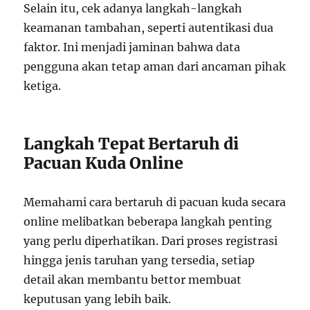
Selain itu, cek adanya langkah-langkah
keamanan tambahan, seperti autentikasi dua
faktor. Ini menjadi jaminan bahwa data
pengguna akan tetap aman dari ancaman pihak
ketiga.
Langkah Tepat Bertaruh di
Pacuan Kuda Online
Memahami cara bertaruh di pacuan kuda secara
online melibatkan beberapa langkah penting
yang perlu diperhatikan. Dari proses registrasi
hingga jenis taruhan yang tersedia, setiap
detail akan membantu bettor membuat
keputusan yang lebih baik.