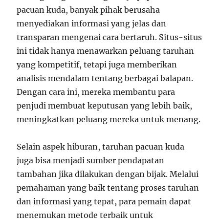
pacuan kuda, banyak pihak berusaha
menyediakan informasi yang jelas dan
transparan mengenai cara bertaruh. Situs-situs
ini tidak hanya menawarkan peluang taruhan
yang kompetitif, tetapi juga memberikan
analisis mendalam tentang berbagai balapan.
Dengan cara ini, mereka membantu para
penjudi membuat keputusan yang lebih baik,
meningkatkan peluang mereka untuk menang.
Selain aspek hiburan, taruhan pacuan kuda
juga bisa menjadi sumber pendapatan
tambahan jika dilakukan dengan bijak. Melalui
pemahaman yang baik tentang proses taruhan
dan informasi yang tepat, para pemain dapat
menemukan metode terbaik untuk