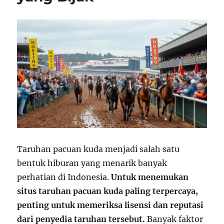
Taruhan pacuan kuda menjadi salah satu
bentuk hiburan yang menarik banyak
perhatian di Indonesia.
Untuk menemukan
situs taruhan pacuan kuda paling terpercaya,
penting untuk memeriksa lisensi dan reputasi
dari penyedia taruhan tersebut.
Banyak faktor