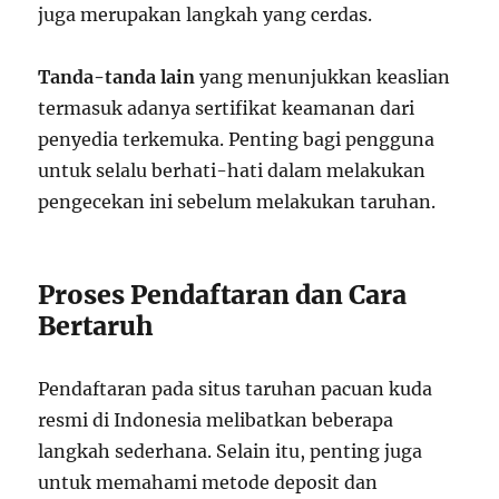
juga merupakan langkah yang cerdas.
Tanda-tanda lain
yang menunjukkan keaslian
termasuk adanya sertifikat keamanan dari
penyedia terkemuka. Penting bagi pengguna
untuk selalu berhati-hati dalam melakukan
pengecekan ini sebelum melakukan taruhan.
Proses Pendaftaran dan Cara
Bertaruh
Pendaftaran pada situs taruhan pacuan kuda
resmi di Indonesia melibatkan beberapa
langkah sederhana. Selain itu, penting juga
untuk memahami metode deposit dan