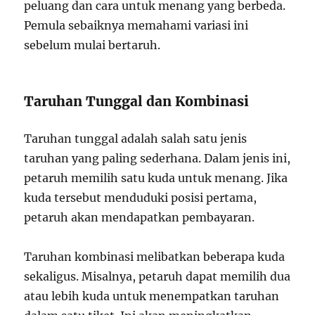
peluang dan cara untuk menang yang berbeda.
Pemula sebaiknya memahami variasi ini
sebelum mulai bertaruh.
Taruhan Tunggal dan Kombinasi
Taruhan tunggal adalah salah satu jenis
taruhan yang paling sederhana. Dalam jenis ini,
petaruh memilih satu kuda untuk menang. Jika
kuda tersebut menduduki posisi pertama,
petaruh akan mendapatkan pembayaran.
Taruhan kombinasi melibatkan beberapa kuda
sekaligus. Misalnya, petaruh dapat memilih dua
atau lebih kuda untuk menempatkan taruhan