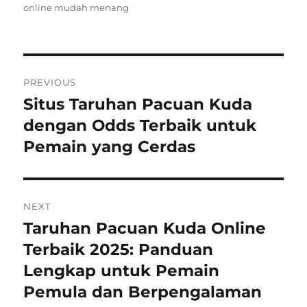
online mudah menang
Post
PREVIOUS
navigation
Situs Taruhan Pacuan Kuda
Previous
post:
dengan Odds Terbaik untuk
Pemain yang Cerdas
NEXT
Taruhan Pacuan Kuda Online
Next
post:
Terbaik 2025: Panduan
Lengkap untuk Pemain
Pemula dan Berpengalaman