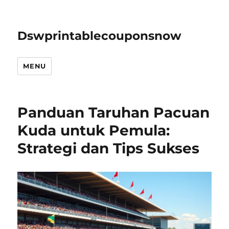
Dswprintablecouponsnow
MENU
Panduan Taruhan Pacuan
Kuda untuk Pemula:
Strategi dan Tips Sukses