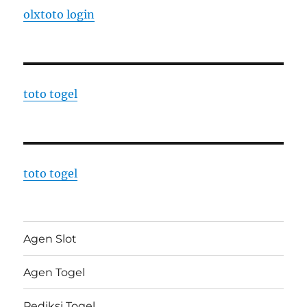
olxtoto login
toto togel
toto togel
Agen Slot
Agen Togel
Pediksi Togel