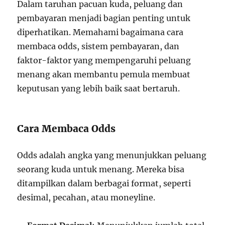
Dalam taruhan pacuan kuda, peluang dan
pembayaran menjadi bagian penting untuk
diperhatikan. Memahami bagaimana cara
membaca odds, sistem pembayaran, dan
faktor-faktor yang mempengaruhi peluang
menang akan membantu pemula membuat
keputusan yang lebih baik saat bertaruh.
Cara Membaca Odds
Odds adalah angka yang menunjukkan peluang
seorang kuda untuk menang. Mereka bisa
ditampilkan dalam berbagai format, seperti
desimal, pecahan, atau moneyline.