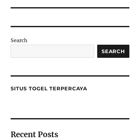
Search
SEARCH
SITUS TOGEL TERPERCAYA
Recent Posts