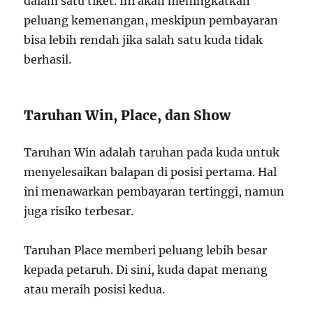
dalam satu tiket. Ini akan meningkatkan
peluang kemenangan, meskipun pembayaran
bisa lebih rendah jika salah satu kuda tidak
berhasil.
Taruhan Win, Place, dan Show
Taruhan Win adalah taruhan pada kuda untuk
menyelesaikan balapan di posisi pertama. Hal
ini menawarkan pembayaran tertinggi, namun
juga risiko terbesar.
Taruhan Place memberi peluang lebih besar
kepada petaruh. Di sini, kuda dapat menang
atau meraih posisi kedua.