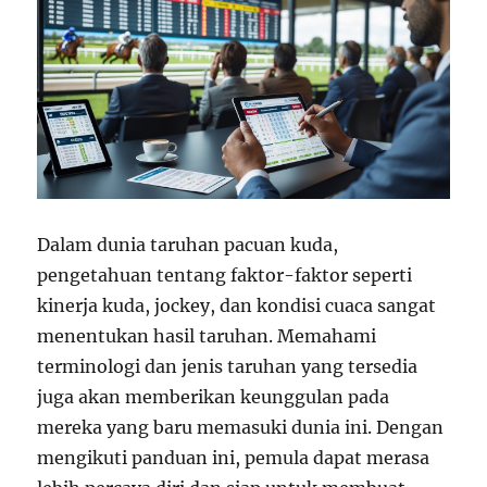
Dalam dunia taruhan pacuan kuda,
pengetahuan tentang faktor-faktor seperti
kinerja kuda, jockey, dan kondisi cuaca sangat
menentukan hasil taruhan. Memahami
terminologi dan jenis taruhan yang tersedia
juga akan memberikan keunggulan pada
mereka yang baru memasuki dunia ini. Dengan
mengikuti panduan ini, pemula dapat merasa