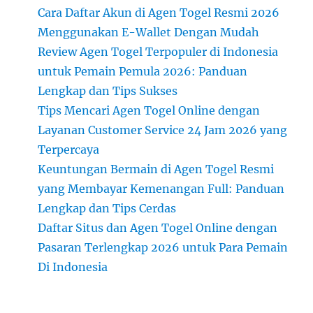
Cara Daftar Akun di Agen Togel Resmi 2026
Menggunakan E-Wallet Dengan Mudah
Review Agen Togel Terpopuler di Indonesia
untuk Pemain Pemula 2026: Panduan
Lengkap dan Tips Sukses
Tips Mencari Agen Togel Online dengan
Layanan Customer Service 24 Jam 2026 yang
Terpercaya
Keuntungan Bermain di Agen Togel Resmi
yang Membayar Kemenangan Full: Panduan
Lengkap dan Tips Cerdas
Daftar Situs dan Agen Togel Online dengan
Pasaran Terlengkap 2026 untuk Para Pemain
Di Indonesia