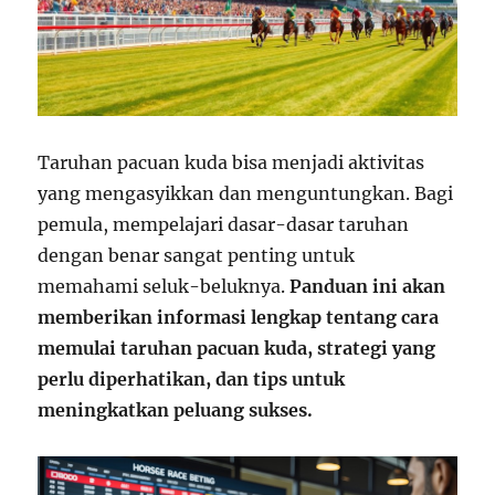
Taruhan pacuan kuda bisa menjadi aktivitas
yang mengasyikkan dan menguntungkan. Bagi
pemula, mempelajari dasar-dasar taruhan
dengan benar sangat penting untuk
memahami seluk-beluknya.
Panduan ini akan
memberikan informasi lengkap tentang cara
memulai taruhan pacuan kuda, strategi yang
perlu diperhatikan, dan tips untuk
meningkatkan peluang sukses.