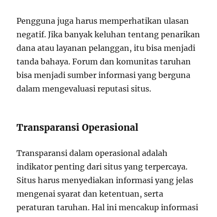
Pengguna juga harus memperhatikan ulasan
negatif. Jika banyak keluhan tentang penarikan
dana atau layanan pelanggan, itu bisa menjadi
tanda bahaya. Forum dan komunitas taruhan
bisa menjadi sumber informasi yang berguna
dalam mengevaluasi reputasi situs.
Transparansi Operasional
Transparansi dalam operasional adalah
indikator penting dari situs yang terpercaya.
Situs harus menyediakan informasi yang jelas
mengenai syarat dan ketentuan, serta
peraturan taruhan. Hal ini mencakup informasi