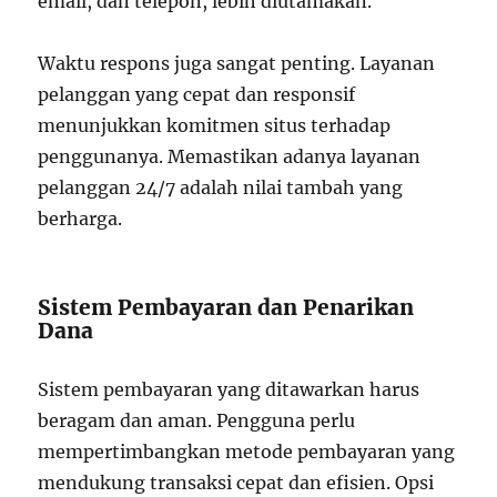
email, dan telepon, lebih diutamakan.
Waktu respons juga sangat penting. Layanan
pelanggan yang cepat dan responsif
menunjukkan komitmen situs terhadap
penggunanya. Memastikan adanya layanan
pelanggan 24/7 adalah nilai tambah yang
berharga.
Sistem Pembayaran dan Penarikan
Dana
Sistem pembayaran yang ditawarkan harus
beragam dan aman. Pengguna perlu
mempertimbangkan metode pembayaran yang
mendukung transaksi cepat dan efisien. Opsi