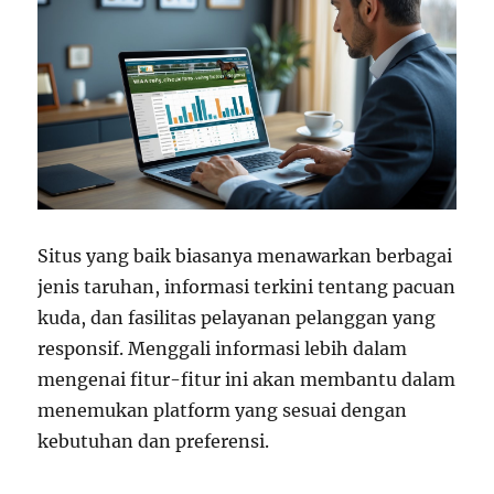
Situs yang baik biasanya menawarkan berbagai
jenis taruhan, informasi terkini tentang pacuan
kuda, dan fasilitas pelayanan pelanggan yang
responsif. Menggali informasi lebih dalam
mengenai fitur-fitur ini akan membantu dalam
menemukan platform yang sesuai dengan
kebutuhan dan preferensi.