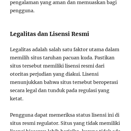
pengalaman yang aman dan memuaskan bagi
pengguna.
Legalitas dan Lisensi Resmi
Legalitas adalah salah satu faktor utama dalam
memilih situs taruhan pacuan kuda. Pastikan
situs tersebut memiliki lisensi resmi dari
otoritas perjudian yang diakui. Lisensi
menunjukkan bahwa situs tersebut beroperasi
secara legal dan tunduk pada regulasi yang
ketat.
Pengguna dapat memeriksa status lisensi ini di
situs resmi regulator. Situs yang tidak memiliki