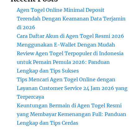
Agen Togel Online Minimal Deposit
Terendah Dengan Keamanan Data Terjamin
di 2026
Cara Daftar Akun di Agen Togel Resmi 2026
Menggunakan E-Wallet Dengan Mudah
Review Agen Togel Terpopuler di Indonesia
untuk Pemain Pemula 2026: Panduan
Lengkap dan Tips Sukses
Tips Mencari Agen Togel Online dengan
Layanan Customer Service 24 Jam 2026 yang
Terpercaya
Keuntungan Bermain di Agen Togel Resmi
yang Membayar Kemenangan Full: Panduan
Lengkap dan Tips Cerdas