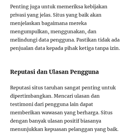
Penting juga untuk memeriksa kebijakan
privasi yang jelas. Situs yang baik akan
menjelaskan bagaimana mereka
mengumpulkan, menggunakan, dan
melindungi data pengguna. Pastikan tidak ada
penjualan data kepada pihak ketiga tanpa izin.
Reputasi dan Ulasan Pengguna
Reputasi situs taruhan sangat penting untuk
dipertimbangkan. Mencari ulasan dan
testimoni dari pengguna lain dapat
memberikan wawasan yang berharga. Situs
dengan banyak ulasan positif biasanya
menunjukkan kepuasan pelanggan yang baik.