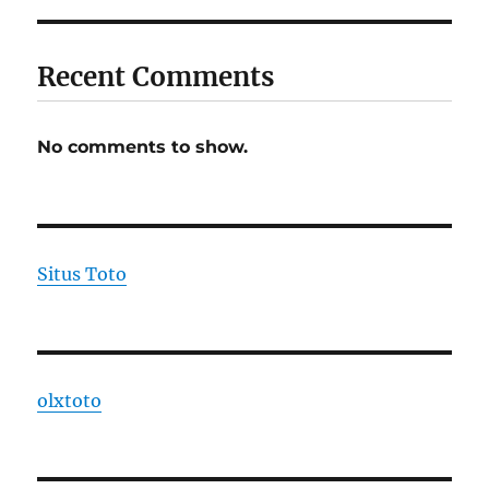
Recent Comments
No comments to show.
Situs Toto
olxtoto