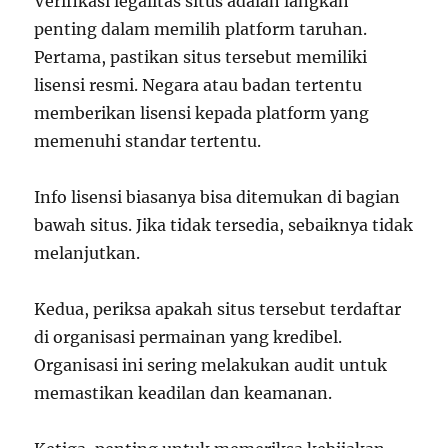
Verifikasi legalitas situs adalah langkah
penting dalam memilih platform taruhan.
Pertama, pastikan situs tersebut memiliki
lisensi resmi. Negara atau badan tertentu
memberikan lisensi kepada platform yang
memenuhi standar tertentu.
Info lisensi biasanya bisa ditemukan di bagian
bawah situs. Jika tidak tersedia, sebaiknya tidak
melanjutkan.
Kedua, periksa apakah situs tersebut terdaftar
di organisasi permainan yang kredibel.
Organisasi ini sering melakukan audit untuk
memastikan keadilan dan keamanan.