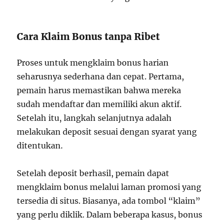
Cara Klaim Bonus tanpa Ribet
Proses untuk mengklaim bonus harian
seharusnya sederhana dan cepat. Pertama,
pemain harus memastikan bahwa mereka
sudah mendaftar dan memiliki akun aktif.
Setelah itu, langkah selanjutnya adalah
melakukan deposit sesuai dengan syarat yang
ditentukan.
Setelah deposit berhasil, pemain dapat
mengklaim bonus melalui laman promosi yang
tersedia di situs. Biasanya, ada tombol “klaim”
yang perlu diklik. Dalam beberapa kasus, bonus