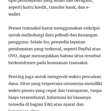
opsi pembayaran yang aman dan beragam,
seperti kartu kredit, transfer bank, dan e-
wallet.
Proses transaksi harus menggunakan enkripsi
untuk melindungi data pribadi dan keuangan
pengguna. Selain itu, penyedia layanan
pembayaran yang terkenal, seperti PayPal atau
OVO, dapat menunjukkan bahwa situs tersebut
berkomitmen pada keamanan transaksi.
Penting juga untuk mengecek waktu pencairan
dana. Situs yang terpercaya umumnya memiliki
waktu proses yang cepat dan transparan, tanpa
biaya tersembunyi. Informasi ini biasanya
tersedia di bagian FAQ atau syarat dan