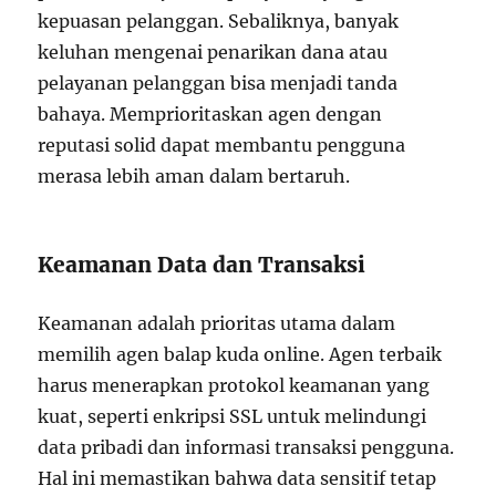
kepuasan pelanggan. Sebaliknya, banyak
keluhan mengenai penarikan dana atau
pelayanan pelanggan bisa menjadi tanda
bahaya. Memprioritaskan agen dengan
reputasi solid dapat membantu pengguna
merasa lebih aman dalam bertaruh.
Keamanan Data dan Transaksi
Keamanan adalah prioritas utama dalam
memilih agen balap kuda online. Agen terbaik
harus menerapkan protokol keamanan yang
kuat, seperti enkripsi SSL untuk melindungi
data pribadi dan informasi transaksi pengguna.
Hal ini memastikan bahwa data sensitif tetap