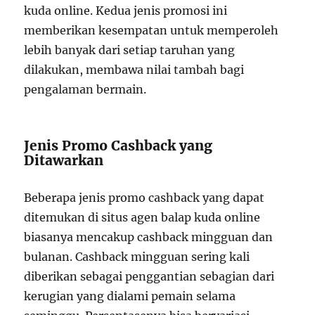
kuda online. Kedua jenis promosi ini
memberikan kesempatan untuk memperoleh
lebih banyak dari setiap taruhan yang
dilakukan, membawa nilai tambah bagi
pengalaman bermain.
Jenis Promo Cashback yang
Ditawarkan
Beberapa jenis promo cashback yang dapat
ditemukan di situs agen balap kuda online
biasanya mencakup cashback mingguan dan
bulanan. Cashback mingguan sering kali
diberikan sebagai penggantian sebagian dari
kerugian yang dialami pemain selama