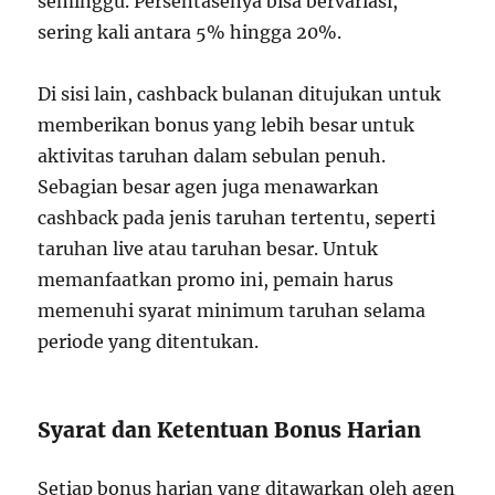
seminggu. Persentasenya bisa bervariasi,
sering kali antara 5% hingga 20%.
Di sisi lain, cashback bulanan ditujukan untuk
memberikan bonus yang lebih besar untuk
aktivitas taruhan dalam sebulan penuh.
Sebagian besar agen juga menawarkan
cashback pada jenis taruhan tertentu, seperti
taruhan live atau taruhan besar. Untuk
memanfaatkan promo ini, pemain harus
memenuhi syarat minimum taruhan selama
periode yang ditentukan.
Syarat dan Ketentuan Bonus Harian
Setiap bonus harian yang ditawarkan oleh agen