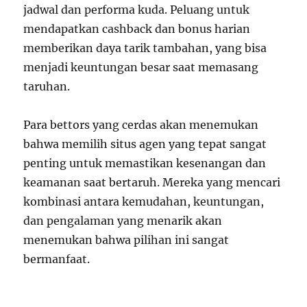
jadwal dan performa kuda. Peluang untuk
mendapatkan cashback dan bonus harian
memberikan daya tarik tambahan, yang bisa
menjadi keuntungan besar saat memasang
taruhan.
Para bettors yang cerdas akan menemukan
bahwa memilih situs agen yang tepat sangat
penting untuk memastikan kesenangan dan
keamanan saat bertaruh. Mereka yang mencari
kombinasi antara kemudahan, keuntungan,
dan pengalaman yang menarik akan
menemukan bahwa pilihan ini sangat
bermanfaat.