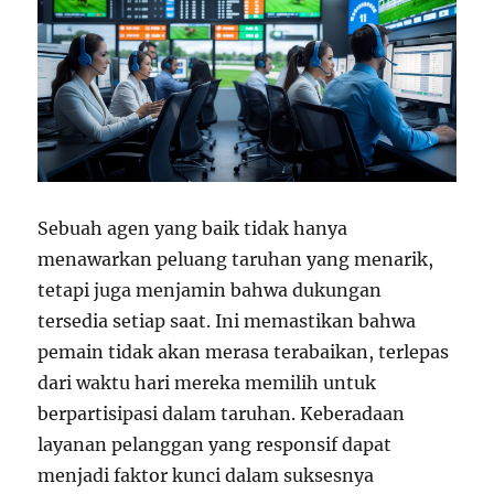
Sebuah agen yang baik tidak hanya
menawarkan peluang taruhan yang menarik,
tetapi juga menjamin bahwa dukungan
tersedia setiap saat. Ini memastikan bahwa
pemain tidak akan merasa terabaikan, terlepas
dari waktu hari mereka memilih untuk
berpartisipasi dalam taruhan. Keberadaan
layanan pelanggan yang responsif dapat
menjadi faktor kunci dalam suksesnya