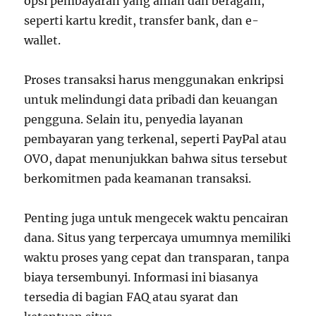
opsi pembayaran yang aman dan beragam,
seperti kartu kredit, transfer bank, dan e-
wallet.
Proses transaksi harus menggunakan enkripsi
untuk melindungi data pribadi dan keuangan
pengguna. Selain itu, penyedia layanan
pembayaran yang terkenal, seperti PayPal atau
OVO, dapat menunjukkan bahwa situs tersebut
berkomitmen pada keamanan transaksi.
Penting juga untuk mengecek waktu pencairan
dana. Situs yang terpercaya umumnya memiliki
waktu proses yang cepat dan transparan, tanpa
biaya tersembunyi. Informasi ini biasanya
tersedia di bagian FAQ atau syarat dan