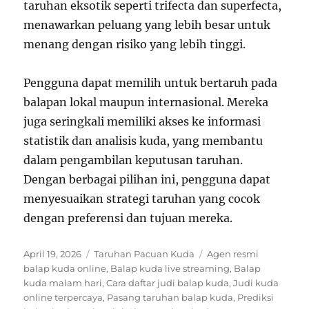
taruhan eksotik seperti trifecta dan superfecta,
menawarkan peluang yang lebih besar untuk
menang dengan risiko yang lebih tinggi.
Pengguna dapat memilih untuk bertaruh pada
balapan lokal maupun internasional. Mereka
juga seringkali memiliki akses ke informasi
statistik dan analisis kuda, yang membantu
dalam pengambilan keputusan taruhan.
Dengan berbagai pilihan ini, pengguna dapat
menyesuaikan strategi taruhan yang cocok
dengan preferensi dan tujuan mereka.
Posted
Categories
Tags
April 19, 2026
Taruhan Pacuan Kuda
Agen resmi
on
balap kuda online
,
Balap kuda live streaming
,
Balap
kuda malam hari
,
Cara daftar judi balap kuda
,
Judi kuda
online terpercaya
,
Pasang taruhan balap kuda
,
Prediksi