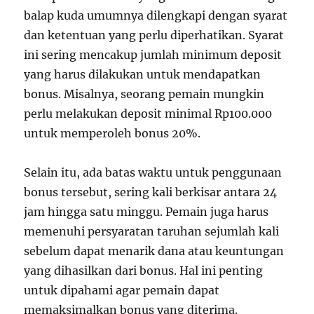
balap kuda umumnya dilengkapi dengan syarat
dan ketentuan yang perlu diperhatikan. Syarat
ini sering mencakup jumlah minimum deposit
yang harus dilakukan untuk mendapatkan
bonus. Misalnya, seorang pemain mungkin
perlu melakukan deposit minimal Rp100.000
untuk memperoleh bonus 20%.
Selain itu, ada batas waktu untuk penggunaan
bonus tersebut, sering kali berkisar antara 24
jam hingga satu minggu. Pemain juga harus
memenuhi persyaratan taruhan sejumlah kali
sebelum dapat menarik dana atau keuntungan
yang dihasilkan dari bonus. Hal ini penting
untuk dipahami agar pemain dapat
memaksimalkan bonus yang diterima.