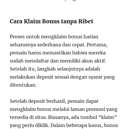
Cara Klaim Bonus tanpa Ribet
Proses untuk mengklaim bonus harian
seharusnya sederhana dan cepat. Pertama,
pemain harus memastikan bahwa mereka
sudah mendaftar dan memiliki akun aktif.
Setelah itu, langkah selanjutnya adalah
melakukan deposit sesuai dengan syarat yang
ditentukan.
Setelah deposit berhasil, pemain dapat
mengklaim bonus melalui laman promosi yang
tersedia di situs. Biasanya, ada tombol “klaim”
yang perlu diklik. Dalam beberapa kasus, bonus