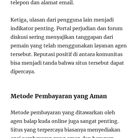
telepon dan alamat email.
Ketiga, ulasan dari pengguna lain menjadi
indikator penting. Portal perjudian dan forum
diskusi sering menyajikan tanggapan dari
pemain yang telah menggunakan layanan agen
tersebut. Reputasi positif di antara komunitas
bisa menjadi tanda bahwa situs tersebut dapat
dipercaya.
Metode Pembayaran yang Aman
Metode pembayaran yang ditawarkan oleh
agen balap kuda online juga sangat penting.
Situs yang terpercaya biasanya menyediakan