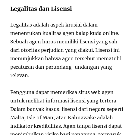
Legalitas dan Lisensi
Legalitas adalah aspek krusial dalam
menentukan kualitas agen balap kuda online.
Sebuah agen harus memiliki lisensi yang sah
dari otoritas perjudian yang diakui. Lisensi ini
menunjukkan bahwa agen tersebut mematuhi
peraturan dan perundang-undangan yang
relevan.
Pengguna dapat memeriksa situs web agen
untuk melihat informasi lisensi yang tertera.
Dalam banyak kasus, lisensi dari negara seperti
Malta, Isle of Man, atau Kahnawake adalah
indikator kredibilitas. Agen tanpa lisensi dapat
menimbulkan risiko bagi pengguna, termasuk