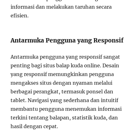
informasi dan melakukan taruhan secara
efisien.
Antarmuka Pengguna yang Responsif
Antarmuka pengguna yang responsif sangat
penting bagi situs balap kuda online. Desain
yang responsif memungkinkan pengguna
mengakses situs dengan nyaman melalui
berbagai perangkat, termasuk ponsel dan
tablet. Navigasi yang sederhana dan intuitif
membantu pengguna menemukan informasi
terkini tentang balapan, statistik kuda, dan
hasil dengan cepat.