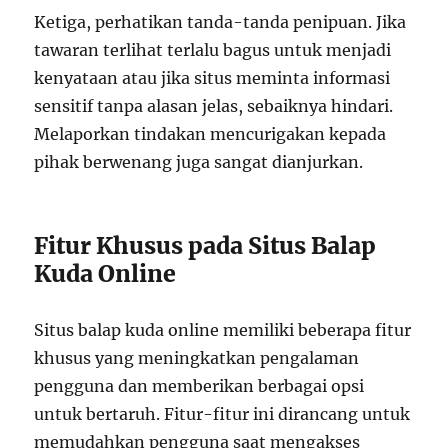
Ketiga, perhatikan tanda-tanda penipuan. Jika
tawaran terlihat terlalu bagus untuk menjadi
kenyataan atau jika situs meminta informasi
sensitif tanpa alasan jelas, sebaiknya hindari.
Melaporkan tindakan mencurigakan kepada
pihak berwenang juga sangat dianjurkan.
Fitur Khusus pada Situs Balap
Kuda Online
Situs balap kuda online memiliki beberapa fitur
khusus yang meningkatkan pengalaman
pengguna dan memberikan berbagai opsi
untuk bertaruh. Fitur-fitur ini dirancang untuk
memudahkan pengguna saat mengakses