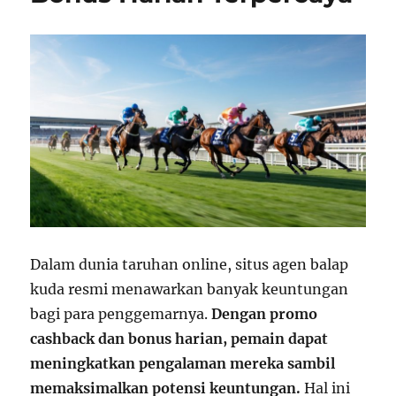
Dalam dunia taruhan online, situs agen balap
kuda resmi menawarkan banyak keuntungan
bagi para penggemarnya.
Dengan promo
cashback dan bonus harian, pemain dapat
meningkatkan pengalaman mereka sambil
memaksimalkan potensi keuntungan.
Hal ini