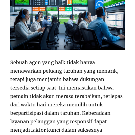
Sebuah agen yang baik tidak hanya
menawarkan peluang taruhan yang menarik,
tetapi juga menjamin bahwa dukungan
tersedia setiap saat. Ini memastikan bahwa
pemain tidak akan merasa terabaikan, terlepas
dari waktu hari mereka memilih untuk
berpartisipasi dalam taruhan. Keberadaan
layanan pelanggan yang responsif dapat
menjadi faktor kunci dalam suksesnya