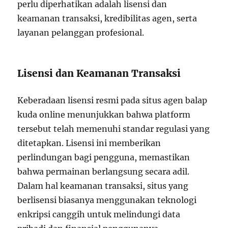
perlu diperhatikan adalah lisensi dan
keamanan transaksi, kredibilitas agen, serta
layanan pelanggan profesional.
Lisensi dan Keamanan Transaksi
Keberadaan lisensi resmi pada situs agen balap
kuda online menunjukkan bahwa platform
tersebut telah memenuhi standar regulasi yang
ditetapkan. Lisensi ini memberikan
perlindungan bagi pengguna, memastikan
bahwa permainan berlangsung secara adil.
Dalam hal keamanan transaksi, situs yang
berlisensi biasanya menggunakan teknologi
enkripsi canggih untuk melindungi data