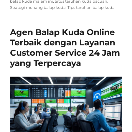
balap kuda malam ini
,
Situs taruhan kuda pacuan
,
Strategi menang balap kuda
,
Tips taruhan balap kuda
Agen Balap Kuda Online
Terbaik dengan Layanan
Customer Service 24 Jam
yang Terpercaya