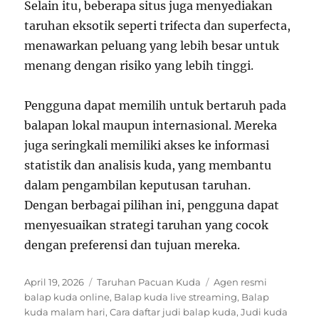
Selain itu, beberapa situs juga menyediakan
taruhan eksotik seperti trifecta dan superfecta,
menawarkan peluang yang lebih besar untuk
menang dengan risiko yang lebih tinggi.
Pengguna dapat memilih untuk bertaruh pada
balapan lokal maupun internasional. Mereka
juga seringkali memiliki akses ke informasi
statistik dan analisis kuda, yang membantu
dalam pengambilan keputusan taruhan.
Dengan berbagai pilihan ini, pengguna dapat
menyesuaikan strategi taruhan yang cocok
dengan preferensi dan tujuan mereka.
Posted
Categories
Tags
April 19, 2026
Taruhan Pacuan Kuda
Agen resmi
on
balap kuda online
,
Balap kuda live streaming
,
Balap
kuda malam hari
,
Cara daftar judi balap kuda
,
Judi kuda