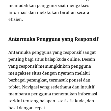
memudahkan pengguna saat mengakses
informasi dan melakukan taruhan secara
efisien.
Antarmuka Pengguna yang Responsif
Antarmuka pengguna yang responsif sangat
penting bagi situs balap kuda online. Desain
yang responsif memungkinkan pengguna
mengakses situs dengan nyaman melalui
berbagai perangkat, termasuk ponsel dan
tablet. Navigasi yang sederhana dan intuitif
membantu pengguna menemukan informasi
terkini tentang balapan, statistik kuda, dan
hasil dengan cepat.