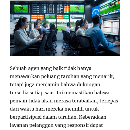
Sebuah agen yang baik tidak hanya
menawarkan peluang taruhan yang menarik,
tetapi juga menjamin bahwa dukungan
tersedia setiap saat. Ini memastikan bahwa
pemain tidak akan merasa terabaikan, terlepas
dari waktu hari mereka memilih untuk
berpartisipasi dalam taruhan. Keberadaan
layanan pelanggan yang responsif dapat