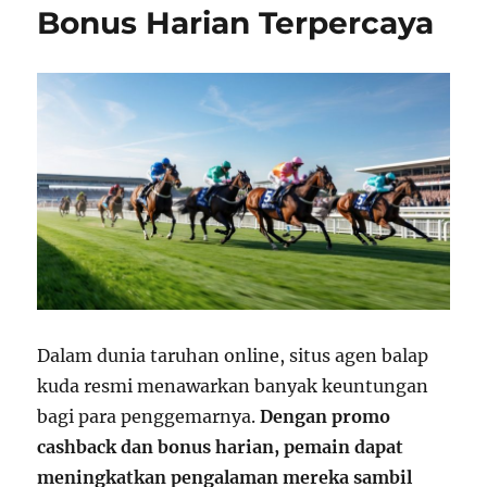
Bonus Harian Terpercaya
Dalam dunia taruhan online, situs agen balap
kuda resmi menawarkan banyak keuntungan
bagi para penggemarnya.
Dengan promo
cashback dan bonus harian, pemain dapat
meningkatkan pengalaman mereka sambil