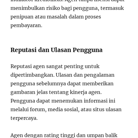
menimbulkan risiko bagi pengguna, termasuk
penipuan atau masalah dalam proses
pembayaran.
Reputasi dan Ulasan Pengguna
Reputasi agen sangat penting untuk
dipertimbangkan. Ulasan dan pengalaman
pengguna sebelumnya dapat memberikan
gambaran jelas tentang kinerja agen.
Pengguna dapat menemukan informasi ini
melalui forum, media sosial, atau situs ulasan
terpercaya.
Agen dengan rating tinggi dan umpan balik