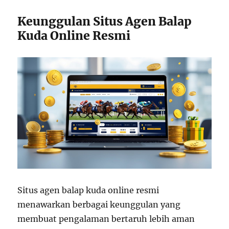
Keunggulan Situs Agen Balap
Kuda Online Resmi
Situs agen balap kuda online resmi
menawarkan berbagai keunggulan yang
membuat pengalaman bertaruh lebih aman