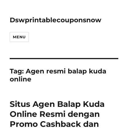
Dswprintablecouponsnow
MENU
Tag:
Agen resmi balap kuda
online
Situs Agen Balap Kuda
Online Resmi dengan
Promo Cashback dan