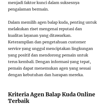
menjadi faktor kunci dalam suksesnya
pengalaman bermain.
Dalam memilih agen balap kuda, penting untuk
melakukan riset mengenai reputasi dan
kualitas layanan yang ditawarkan.
Keterampilan dan pengetahuan customer
service yang unggul menciptakan lingkungan
yang positif dan mendorong pemain untuk
terus kembali. Dengan informasi yang tepat,
pemain dapat menemukan agen yang sesuai
dengan kebutuhan dan harapan mereka.
Kriteria Agen Balap Kuda Online
Terbaik