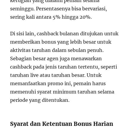
kerugian yang dialami pemain selama
seminggu. Persentasenya bisa bervariasi,
sering kali antara 5% hingga 20%.
Di sisi lain, cashback bulanan ditujukan untuk
memberikan bonus yang lebih besar untuk
aktivitas taruhan dalam sebulan penuh.
Sebagian besar agen juga menawarkan
cashback pada jenis taruhan tertentu, seperti
taruhan live atau taruhan besar. Untuk
memanfaatkan promo ini, pemain harus
memenuhi syarat minimum taruhan selama
periode yang ditentukan.
Syarat dan Ketentuan Bonus Harian