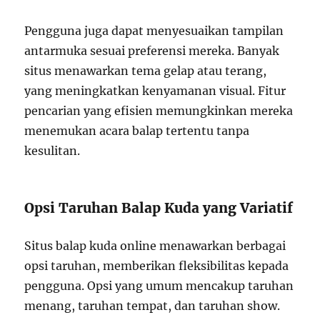
Pengguna juga dapat menyesuaikan tampilan
antarmuka sesuai preferensi mereka. Banyak
situs menawarkan tema gelap atau terang,
yang meningkatkan kenyamanan visual. Fitur
pencarian yang efisien memungkinkan mereka
menemukan acara balap tertentu tanpa
kesulitan.
Opsi Taruhan Balap Kuda yang Variatif
Situs balap kuda online menawarkan berbagai
opsi taruhan, memberikan fleksibilitas kepada
pengguna. Opsi yang umum mencakup taruhan
menang, taruhan tempat, dan taruhan show.