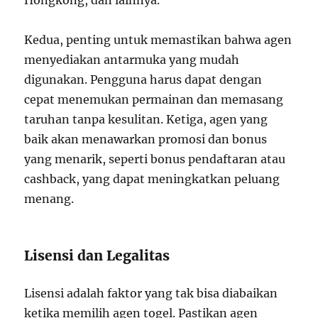
Kedua, penting untuk memastikan bahwa agen
menyediakan antarmuka yang mudah
digunakan. Pengguna harus dapat dengan
cepat menemukan permainan dan memasang
taruhan tanpa kesulitan. Ketiga, agen yang
baik akan menawarkan promosi dan bonus
yang menarik, seperti bonus pendaftaran atau
cashback, yang dapat meningkatkan peluang
menang.
Lisensi dan Legalitas
Lisensi adalah faktor yang tak bisa diabaikan
ketika memilih agen togel. Pastikan agen