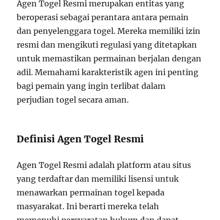
Agen Togel Resmi merupakan entitas yang
beroperasi sebagai perantara antara pemain
dan penyelenggara togel. Mereka memiliki izin
resmi dan mengikuti regulasi yang ditetapkan
untuk memastikan permainan berjalan dengan
adil. Memahami karakteristik agen ini penting
bagi pemain yang ingin terlibat dalam
perjudian togel secara aman.
Definisi Agen Togel Resmi
Agen Togel Resmi adalah platform atau situs
yang terdaftar dan memiliki lisensi untuk
menawarkan permainan togel kepada
masyarakat. Ini berarti mereka telah
memenuhi persyaratan hukum dan dapat