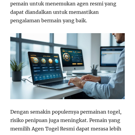
pemain untuk menemukan agen resmi yang
dapat diandalkan untuk memastikan
pengalaman bermain yang baik.
Dengan semakin populernya permainan togel,
risiko penipuan juga meningkat. Pemain yang
memilih Agen Togel Resmi dapat merasa lebih