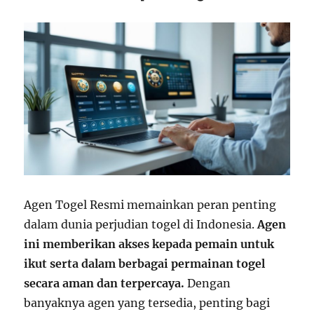
Agen Togel Resmi memainkan peran penting
dalam dunia perjudian togel di Indonesia.
Agen
ini memberikan akses kepada pemain untuk
ikut serta dalam berbagai permainan togel
secara aman dan terpercaya.
Dengan
banyaknya agen yang tersedia, penting bagi