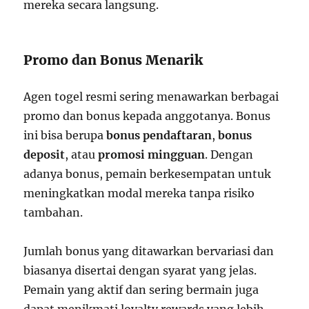
mereka secara langsung.
Promo dan Bonus Menarik
Agen togel resmi sering menawarkan berbagai
promo dan bonus kepada anggotanya. Bonus
ini bisa berupa
bonus pendaftaran
,
bonus
deposit
, atau
promosi mingguan
. Dengan
adanya bonus, pemain berkesempatan untuk
meningkatkan modal mereka tanpa risiko
tambahan.
Jumlah bonus yang ditawarkan bervariasi dan
biasanya disertai dengan syarat yang jelas.
Pemain yang aktif dan sering bermain juga
dapat menikmati loyalty rewards yang lebih