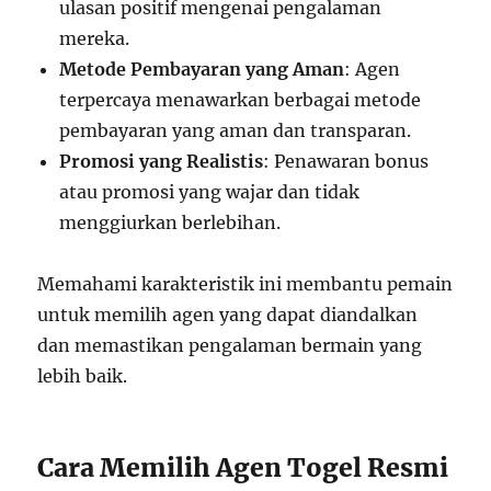
ulasan positif mengenai pengalaman
mereka.
Metode Pembayaran yang Aman
: Agen
terpercaya menawarkan berbagai metode
pembayaran yang aman dan transparan.
Promosi yang Realistis
: Penawaran bonus
atau promosi yang wajar dan tidak
menggiurkan berlebihan.
Memahami karakteristik ini membantu pemain
untuk memilih agen yang dapat diandalkan
dan memastikan pengalaman bermain yang
lebih baik.
Cara Memilih Agen Togel Resmi