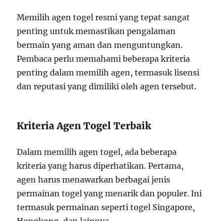
Memilih agen togel resmi yang tepat sangat
penting untuk memastikan pengalaman
bermain yang aman dan menguntungkan.
Pembaca perlu memahami beberapa kriteria
penting dalam memilih agen, termasuk lisensi
dan reputasi yang dimiliki oleh agen tersebut.
Kriteria Agen Togel Terbaik
Dalam memilih agen togel, ada beberapa
kriteria yang harus diperhatikan. Pertama,
agen harus menawarkan berbagai jenis
permainan togel yang menarik dan populer. Ini
termasuk permainan seperti togel Singapore,
Hongkong, dan lainnya.