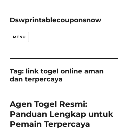
Dswprintablecouponsnow
MENU
Tag:
link togel online aman
dan terpercaya
Agen Togel Resmi:
Panduan Lengkap untuk
Pemain Terpercaya