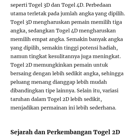
seperti Togel 3D dan Togel 4D. Perbedaan
utama terletak pada jumlah angka yang dipilih.
Togel 3D mengharuskan pemain memilih tiga
angka, sedangkan Togel 4D mengharuskan
memilih empat angka. Semakin banyak angka
yang dipilih, semakin tinggi potensi hadiah,
namun tingkat kesulitannya juga meningkat.
Togel 2D memungkinkan pemain untuk
bersaing dengan lebih sedikit angka, sehingga
peluang menang dianggap lebih mudah
dibandingkan tipe lainnya. Selain itu, variasi
taruhan dalam Togel 2D lebih sedikit,
menjadikan permainan ini lebih sederhana.
Sejarah dan Perkembangan Togel 2D