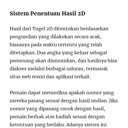
Sistem Penentuan Hasil 2D
Hasil dari Togel 2D ditentukan berdasarkan
pengundian yang dilakukan secara acak,
biasanya pada waktu tertentu yang telah
ditetapkan. Dua angka yang keluar sebagai
pemenang akan diumumkan, dan hasilnya bisa
diakses melalui berbagai saluran, termasuk
situs web resmi dan aplikasi terkait.
Pemain dapat memeriksa apakah nomor yang
mereka pasang sesuai dengan hasil undian. Jika
nomor yang dipasang cocok dengan hasil,
pemain berhak atas hadiah sesuai dengan
ketentuan yang berlaku. Adanya sistem ini