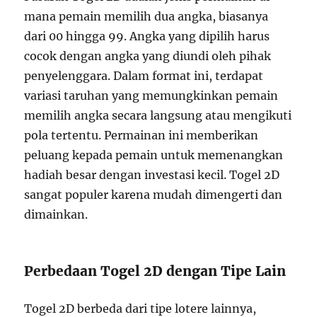
mana pemain memilih dua angka, biasanya
dari 00 hingga 99. Angka yang dipilih harus
cocok dengan angka yang diundi oleh pihak
penyelenggara. Dalam format ini, terdapat
variasi taruhan yang memungkinkan pemain
memilih angka secara langsung atau mengikuti
pola tertentu. Permainan ini memberikan
peluang kepada pemain untuk memenangkan
hadiah besar dengan investasi kecil. Togel 2D
sangat populer karena mudah dimengerti dan
dimainkan.
Perbedaan Togel 2D dengan Tipe Lain
Togel 2D berbeda dari tipe lotere lainnya,