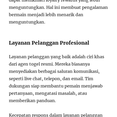
menguntungkan. Hal ini membuat pengalaman
bermain menjadi lebih menarik dan
menguntungkan.
Layanan Pelanggan Profesional
Layanan pelanggan yang baik adalah ciri khas
dari agen togel resmi. Mereka biasanya
menyediakan berbagai saluran komunikasi,
seperti live chat, telepon, dan email. Tim
dukungan siap membantu pemain menjawab
pertanyaan, mengatasi masalah, atau
memberikan panduan.
Kecepatan respons dalam layanan pelanggan