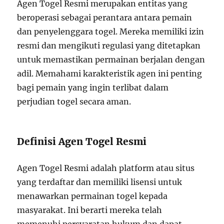
Agen Togel Resmi merupakan entitas yang
beroperasi sebagai perantara antara pemain
dan penyelenggara togel. Mereka memiliki izin
resmi dan mengikuti regulasi yang ditetapkan
untuk memastikan permainan berjalan dengan
adil. Memahami karakteristik agen ini penting
bagi pemain yang ingin terlibat dalam
perjudian togel secara aman.
Definisi Agen Togel Resmi
Agen Togel Resmi adalah platform atau situs
yang terdaftar dan memiliki lisensi untuk
menawarkan permainan togel kepada
masyarakat. Ini berarti mereka telah
memenuhi persyaratan hukum dan dapat