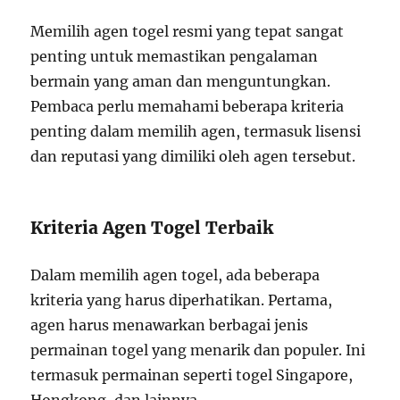
Memilih agen togel resmi yang tepat sangat
penting untuk memastikan pengalaman
bermain yang aman dan menguntungkan.
Pembaca perlu memahami beberapa kriteria
penting dalam memilih agen, termasuk lisensi
dan reputasi yang dimiliki oleh agen tersebut.
Kriteria Agen Togel Terbaik
Dalam memilih agen togel, ada beberapa
kriteria yang harus diperhatikan. Pertama,
agen harus menawarkan berbagai jenis
permainan togel yang menarik dan populer. Ini
termasuk permainan seperti togel Singapore,
Hongkong, dan lainnya.