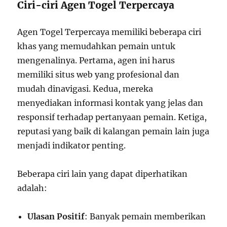
Ciri-ciri Agen Togel Terpercaya
Agen Togel Terpercaya memiliki beberapa ciri
khas yang memudahkan pemain untuk
mengenalinya. Pertama, agen ini harus
memiliki situs web yang profesional dan
mudah dinavigasi. Kedua, mereka
menyediakan informasi kontak yang jelas dan
responsif terhadap pertanyaan pemain. Ketiga,
reputasi yang baik di kalangan pemain lain juga
menjadi indikator penting.
Beberapa ciri lain yang dapat diperhatikan
adalah:
Ulasan Positif
: Banyak pemain memberikan