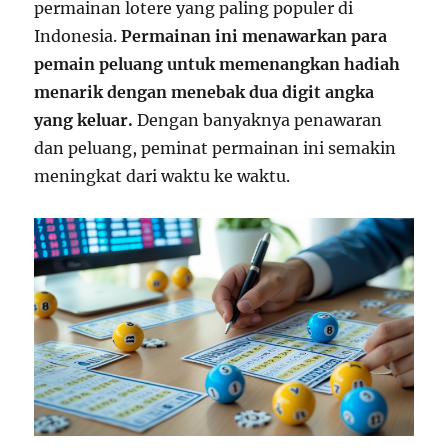
permainan lotere yang paling populer di
Indonesia.
Permainan ini menawarkan para
pemain peluang untuk memenangkan hadiah
menarik dengan menebak dua digit angka
yang keluar.
Dengan banyaknya penawaran
dan peluang, peminat permainan ini semakin
meningkat dari waktu ke waktu.