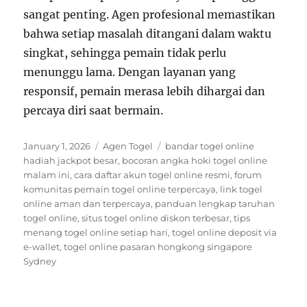
sangat penting. Agen profesional memastikan
bahwa setiap masalah ditangani dalam waktu
singkat, sehingga pemain tidak perlu
menunggu lama. Dengan layanan yang
responsif, pemain merasa lebih dihargai dan
percaya diri saat bermain.
Posted
Categories
Tags
January 1, 2026
Agen Togel
bandar togel online
on
hadiah jackpot besar
,
bocoran angka hoki togel online
malam ini
,
cara daftar akun togel online resmi
,
forum
komunitas pemain togel online terpercaya
,
link togel
online aman dan terpercaya
,
panduan lengkap taruhan
togel online
,
situs togel online diskon terbesar
,
tips
menang togel online setiap hari
,
togel online deposit via
e-wallet
,
togel online pasaran hongkong singapore
Sydney