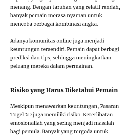
menang. Dengan taruhan yang relatif rendah,
banyak pemain merasa nyaman untuk
mencoba berbagai kombinasi angka.
Adanya komunitas online juga menjadi
keuntungan tersendiri. Pemain dapat berbagi
prediksi dan tips, sehingga meningkatkan
peluang mereka dalam permainan.
Risiko yang Harus Diketahui Pemain
Meskipun menawarkan keuntungan, Pasaran
Togel 2D juga memiliki risiko. Keterlibatan
emosionallah yang sering menjadi masalah
bagi pemula. Banyak yang tergoda untuk