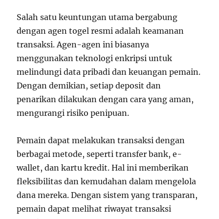
Salah satu keuntungan utama bergabung
dengan agen togel resmi adalah keamanan
transaksi. Agen-agen ini biasanya
menggunakan teknologi enkripsi untuk
melindungi data pribadi dan keuangan pemain.
Dengan demikian, setiap deposit dan
penarikan dilakukan dengan cara yang aman,
mengurangi risiko penipuan.
Pemain dapat melakukan transaksi dengan
berbagai metode, seperti transfer bank, e-
wallet, dan kartu kredit. Hal ini memberikan
fleksibilitas dan kemudahan dalam mengelola
dana mereka. Dengan sistem yang transparan,
pemain dapat melihat riwayat transaksi