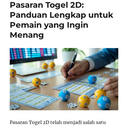
Pasaran Togel 2D:
Panduan Lengkap untuk
Pemain yang Ingin
Menang
Pasaran Togel 2D telah menjadi salah satu