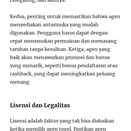
Kedua, penting untuk memastikan bahwa agen
menyediakan antarmuka yang mudah
digunakan. Pengguna harus dapat dengan
cepat menemukan permainan dan memasang
taruhan tanpa kesulitan. Ketiga, agen yang
baik akan menawarkan promosi dan bonus
yang menarik, seperti bonus pendaftaran atau
cashback, yang dapat meningkatkan peluang
menang.
Lisensi dan Legalitas
Lisensi adalah faktor yang tak bisa diabaikan
ketika memilih agen togel. Pastikan agen