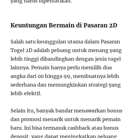
yang harus diperhatikan.
Keuntungan Bermain di Pasaran 2D
Salah satu keunggulan utama dalam Pasaran
Togel 2D adalah peluang untuk menang yang
lebih tinggi dibandingkan dengan jenis togel
lainnya. Pemain hanya perlu memilih dua
angka dari 00 hingga 99, membuatnya lebih
sederhana dan memungkinkan strategi yang
lebih efektif.
Selain itu, banyak bandar menawarkan bonus
dan promosi menarik untuk menarik pemain
baru. Ini bisa termasuk cashback atau bonus
deposit, yang dapat meningkatkan peluang