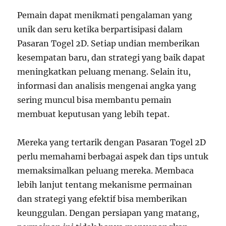
Pemain dapat menikmati pengalaman yang
unik dan seru ketika berpartisipasi dalam
Pasaran Togel 2D. Setiap undian memberikan
kesempatan baru, dan strategi yang baik dapat
meningkatkan peluang menang. Selain itu,
informasi dan analisis mengenai angka yang
sering muncul bisa membantu pemain
membuat keputusan yang lebih tepat.
Mereka yang tertarik dengan Pasaran Togel 2D
perlu memahami berbagai aspek dan tips untuk
memaksimalkan peluang mereka. Membaca
lebih lanjut tentang mekanisme permainan
dan strategi yang efektif bisa memberikan
keunggulan. Dengan persiapan yang matang,