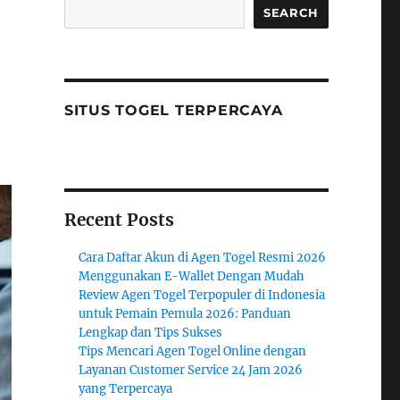
SEARCH
SITUS TOGEL TERPERCAYA
Recent Posts
Cara Daftar Akun di Agen Togel Resmi 2026
Menggunakan E-Wallet Dengan Mudah
Review Agen Togel Terpopuler di Indonesia
untuk Pemain Pemula 2026: Panduan
Lengkap dan Tips Sukses
Tips Mencari Agen Togel Online dengan
Layanan Customer Service 24 Jam 2026
yang Terpercaya