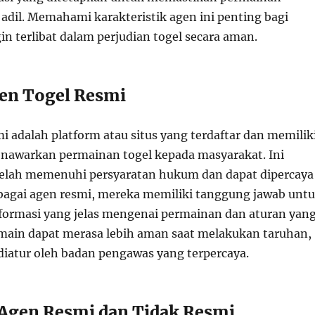
 adil. Memahami karakteristik agen ini penting bagi
n terlibat dalam perjudian togel secara aman.
gen Togel Resmi
i adalah platform atau situs yang terdaftar dan memilik
enawarkan permainan togel kepada masyarakat. Ini
telah memenuhi persyaratan hukum dan dapat dipercaya
bagai agen resmi, mereka memiliki tanggung jawab unt
ormasi yang jelas mengenai permainan dan aturan yan
emain dapat merasa lebih aman saat melakukan taruhan,
 diatur oleh badan pengawas yang terpercaya.
Agen Resmi dan Tidak Resmi