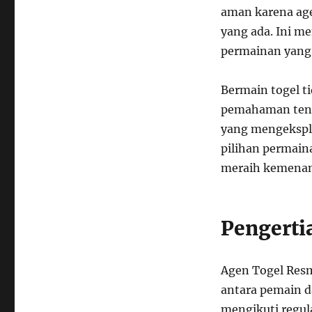
aman karena age
yang ada. Ini m
permainan yang 
Bermain togel t
pemahaman tenta
yang mengekspl
pilihan permai
meraih kemena
Pengerti
Agen Togel Resm
antara pemain d
mengikuti regul