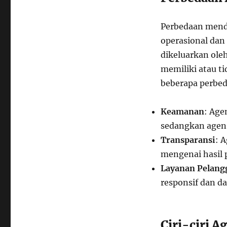
Perbedaan menda
operasional dan
dikeluarkan oleh
memiliki atau ti
beberapa perbe
Keamanan
: Age
sedangkan agen 
Transparansi
: 
mengenai hasil 
Layanan Pelang
responsif dan d
Ciri-ciri 