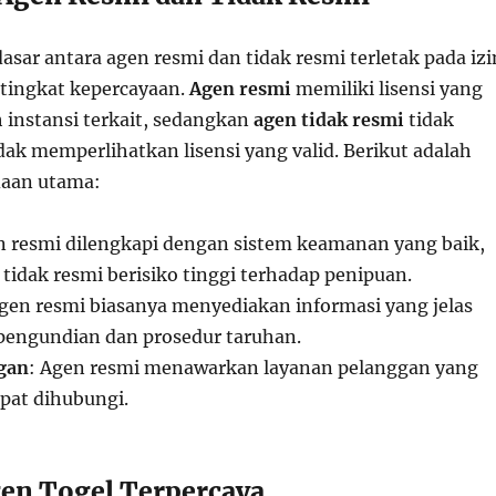
sar antara agen resmi dan tidak resmi terletak pada izi
 tingkat kepercayaan.
Agen resmi
memiliki lisensi yang
 instansi terkait, sedangkan
agen tidak resmi
tidak
dak memperlihatkan lisensi yang valid. Berikut adalah
daan utama:
n resmi dilengkapi dengan sistem keamanan yang baik,
tidak resmi berisiko tinggi terhadap penipuan.
Agen resmi biasanya menyediakan informasi yang jelas
pengundian dan prosedur taruhan.
gan
: Agen resmi menawarkan layanan pelanggan yang
apat dihubungi.
Agen Togel Terpercaya