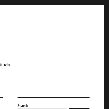
 Kuda
Search