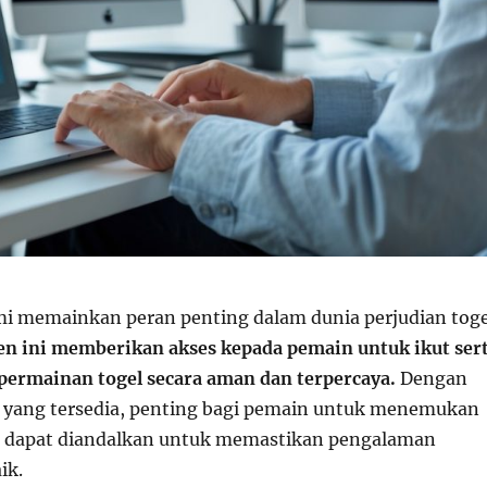
i memainkan peran penting dalam dunia perjudian toge
en ini memberikan akses kepada pemain untuk ikut ser
permainan togel secara aman dan terpercaya.
Dengan
 yang tersedia, penting bagi pemain untuk menemukan
g dapat diandalkan untuk memastikan pengalaman
ik.