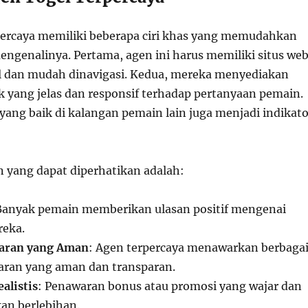
ercaya memiliki beberapa ciri khas yang memudahkan
ngenalinya. Pertama, agen ini harus memiliki situs we
l dan mudah dinavigasi. Kedua, mereka menyediakan
k yang jelas dan responsif terhadap pertanyaan pemain.
 yang baik di kalangan pemain lain juga menjadi indikato
in yang dapat diperhatikan adalah:
Banyak pemain memberikan ulasan positif mengenai
eka.
aran yang Aman
: Agen terpercaya menawarkan berbaga
ran yang aman dan transparan.
alistis
: Penawaran bonus atau promosi yang wajar dan
an berlebihan.