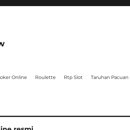
w
oker Online
Roulette
Rtp Slot
Taruhan Pacuan
line resmi