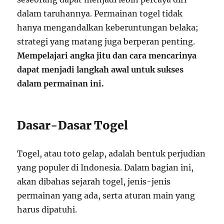
dalam taruhannya. Permainan togel tidak
hanya mengandalkan keberuntungan belaka;
strategi yang matang juga berperan penting.
Mempelajari angka jitu dan cara mencarinya
dapat menjadi langkah awal untuk sukses
dalam permainan ini.
Dasar-Dasar Togel
Togel, atau toto gelap, adalah bentuk perjudian
yang populer di Indonesia. Dalam bagian ini,
akan dibahas sejarah togel, jenis-jenis
permainan yang ada, serta aturan main yang
harus dipatuhi.