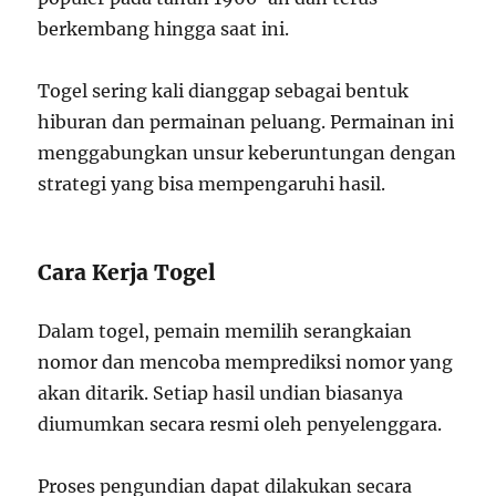
berkembang hingga saat ini.
Togel sering kali dianggap sebagai bentuk
hiburan dan permainan peluang. Permainan ini
menggabungkan unsur keberuntungan dengan
strategi yang bisa mempengaruhi hasil.
Cara Kerja Togel
Dalam togel, pemain memilih serangkaian
nomor dan mencoba memprediksi nomor yang
akan ditarik. Setiap hasil undian biasanya
diumumkan secara resmi oleh penyelenggara.
Proses pengundian dapat dilakukan secara