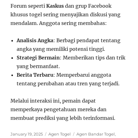
Forum seperti
Kaskus
dan grup Facebook
khusus togel sering menyajikan diskusi yang
mendalam. Anggota sering membahas:
Analisis Angka
: Berbagi pendapat tentang
angka yang memiliki potensi tinggi.
Strategi Bermain
: Memberikan tips dan trik
yang bermanfaat.
Berita Terbaru
: Memperbarui anggota
tentang perubahan atau tren yang terjadi.
Melalui interaksi ini, pemain dapat
memperkaya pengetahuan mereka dan
membuat prediksi yang lebih terinformasi.
Posted
Categories
Tags
January 19, 2025
Agen Togel
Agen Bandar Togel
,