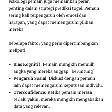
Psikologi pemain juga memainkan peran
penting dalam strategi prediksi togel. Pemain
sering kali terpengaruh oleh emosi dan
harapan, yang dapat memengaruhi pilihan
mereka.
Beberapa faktor yang perlu dipertimbangkan
meliputi:
Bias Kognitif
: Pemain mungkin memilih
angka yang mereka anggap “beruntung”.
Pengaruh Sosial
: Diskusi dengan pemain
lain dapat memengaruhi keputusan individu.
Overconfidence
: Ketika pemain merasa
terlalu yakin, mereka mungkin mengabaikan
data yang relevan.