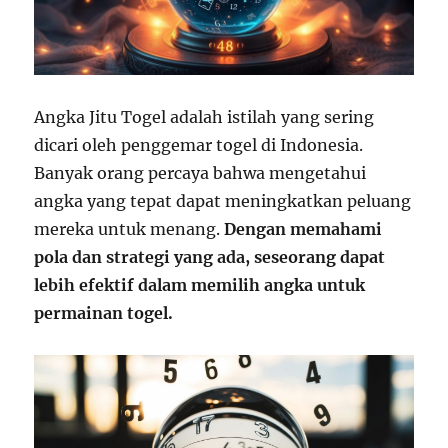
Angka Jitu Togel adalah istilah yang sering
dicari oleh penggemar togel di Indonesia.
Banyak orang percaya bahwa mengetahui
angka yang tepat dapat meningkatkan peluang
mereka untuk menang.
Dengan memahami
pola dan strategi yang ada, seseorang dapat
lebih efektif dalam memilih angka untuk
permainan togel.