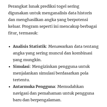
Perangkat lunak prediksi togel sering
digunakan untuk menganalisis data historis
dan menghasilkan angka yang berpotensi
keluar. Program seperti ini mencakup berbagai
fitur, termasuk:
Analisis Statistik
: Menawarkan data tentang
angka yang sering muncul dan kombinasi
yang mungkin.
Simulasi
: Mengizinkan pengguna untuk
menjalankan simulasi berdasarkan pola
tertentu.
Antarmuka Pengguna
: Memudahkan
navigasi dan pemahaman untuk pengguna
baru dan berpengalaman.