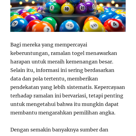
Bagi mereka yang mempercayai
keberuntungan, ramalan togel menawarkan
harapan untuk meraih kemenangan besar.
Selain itu, informasi ini sering berdasarkan
data dan pola tertentu, memberikan
pendekatan yang lebih sistematis. Kepercayaan
terhadap ramalan ini bervariasi, tetapi penting
untuk mengetahui bahwa itu mungkin dapat
membantu mengarahkan pemilihan angka.
Dengan semakin banyaknya sumber dan