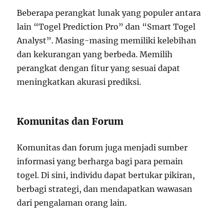
Beberapa perangkat lunak yang populer antara
lain “Togel Prediction Pro” dan “Smart Togel
Analyst”. Masing-masing memiliki kelebihan
dan kekurangan yang berbeda. Memilih
perangkat dengan fitur yang sesuai dapat
meningkatkan akurasi prediksi.
Komunitas dan Forum
Komunitas dan forum juga menjadi sumber
informasi yang berharga bagi para pemain
togel. Di sini, individu dapat bertukar pikiran,
berbagi strategi, dan mendapatkan wawasan
dari pengalaman orang lain.