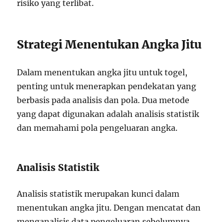
risiko yang terlibat.
Strategi Menentukan Angka Jitu
Dalam menentukan angka jitu untuk togel,
penting untuk menerapkan pendekatan yang
berbasis pada analisis dan pola. Dua metode
yang dapat digunakan adalah analisis statistik
dan memahami pola pengeluaran angka.
Analisis Statistik
Analisis statistik merupakan kunci dalam
menentukan angka jitu. Dengan mencatat dan
menganalisis data pengeluaran sebelumnya,