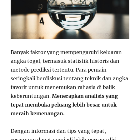
Banyak faktor yang mempengaruhi keluaran
angka togel, termasuk statistik historis dan
metode prediksi tertentu. Para pemain
seringkali berdiskusi tentang teknik dan angka
favorit untuk menemukan rahasia di balik
keberuntungan.
Menerapkan analisis yang
tepat membuka peluang lebih besar untuk
meraih kemenangan.
Dengan informasi dan tips yang tepat,
seseorang dapat menjadi lebih percaya diri