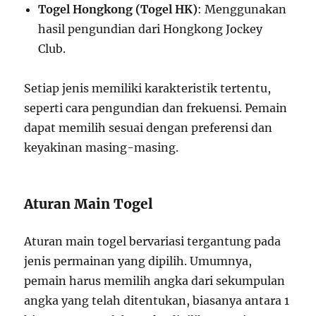
Togel Hongkong (Togel HK)
: Menggunakan
hasil pengundian dari Hongkong Jockey
Club.
Setiap jenis memiliki karakteristik tertentu,
seperti cara pengundian dan frekuensi. Pemain
dapat memilih sesuai dengan preferensi dan
keyakinan masing-masing.
Aturan Main Togel
Aturan main togel bervariasi tergantung pada
jenis permainan yang dipilih. Umumnya,
pemain harus memilih angka dari sekumpulan
angka yang telah ditentukan, biasanya antara 1