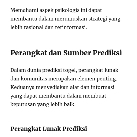
Memahami aspek psikologis ini dapat
membantu dalam merumuskan strategi yang
lebih rasional dan terinformasi.
Perangkat dan Sumber Prediksi
Dalam dunia prediksi togel, perangkat lunak
dan komunitas merupakan elemen penting.
Keduanya menyediakan alat dan informasi
yang dapat membantu dalam membuat
keputusan yang lebih baik.
Perangkat Lunak Prediksi