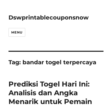
Dswprintablecouponsnow
MENU
Tag:
bandar togel terpercaya
Prediksi Togel Hari Ini:
Analisis dan Angka
Menarik untuk Pemain