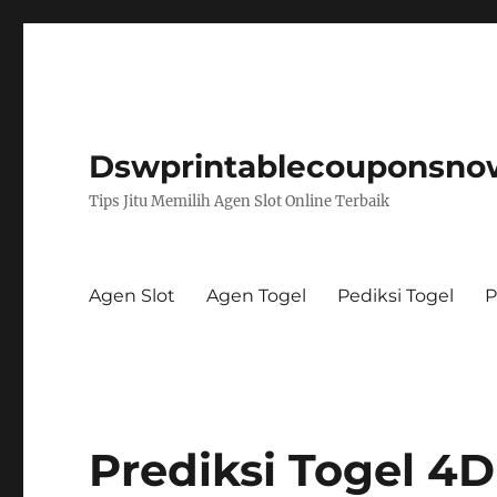
Dswprintablecouponsno
Tips Jitu Memilih Agen Slot Online Terbaik
Agen Slot
Agen Togel
Pediksi Togel
P
Prediksi Togel 4D