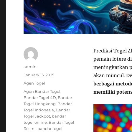
Prediksi Togel 4
pemain lotere di
Author
admin
meningkatkan p
Posted
January 15, 2025
akan muncul.
De
on
Categories
Agen Togel
berbagai metode
Tags
Agen Bandar Togel
,
memiliki potens
Bandar Togel 4D
,
Bandar
Togel Hongkong
,
Bandar
Togel Indonesia
,
Bandar
Togel Jackpot
,
bandar
togel online
,
Bandar Togel
Resmi
,
bandar togel