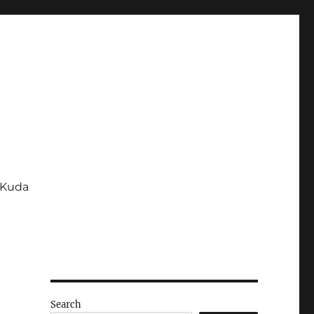
 Kuda
Search