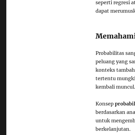
seperti regresi 
dapat merumuska
Memahami P
Probabilitas san
peluang yang sam
konteks tambah
tertentu mungkin
kembali muncul
Konsep
probabil
berdasarkan anal
untuk mengemban
berkelanjutan.