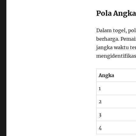
Pola Angka
Dalam togel, po
berharga. Pemai
jangka waktu ter
mengidentifika
Angka
1
2
3
4