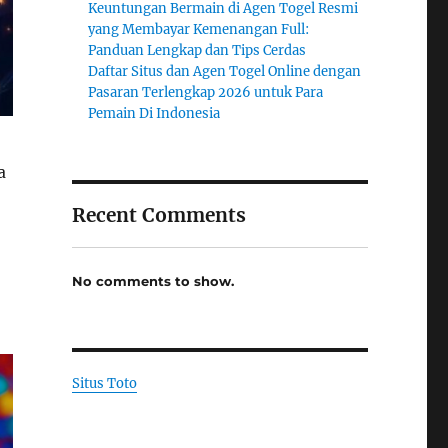
Keuntungan Bermain di Agen Togel Resmi
yang Membayar Kemenangan Full:
Panduan Lengkap dan Tips Cerdas
Daftar Situs dan Agen Togel Online dengan
Pasaran Terlengkap 2026 untuk Para
Pemain Di Indonesia
a
Recent Comments
No comments to show.
Situs Toto