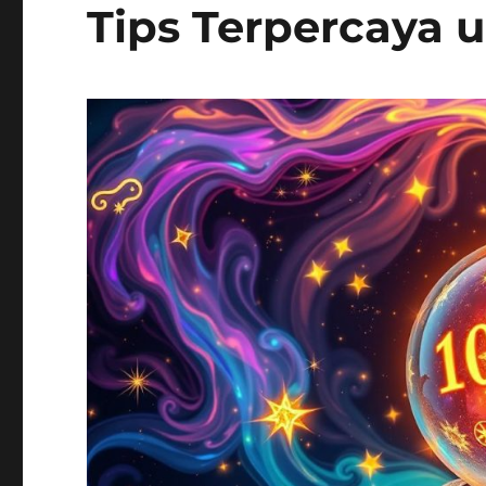
Tips Terpercaya