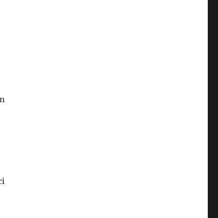
an
ci