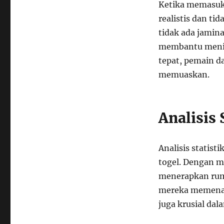
Ketika memasuki
realistis dan ti
tidak ada jami
membantu menin
tepat, pemain d
memuaskan.
Analisis 
Analisis statis
togel. Dengan m
menerapkan rum
mereka memenan
juga krusial dala