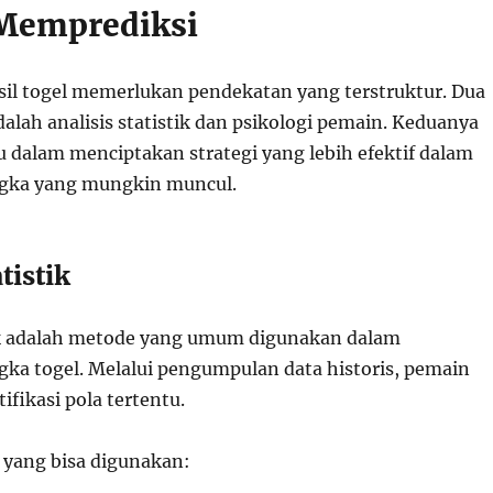
 Memprediksi
il togel memerlukan pendekatan yang terstruktur. Dua
alah analisis statistik dan psikologi pemain. Keduanya
dalam menciptakan strategi yang lebih efektif dalam
gka yang mungkin muncul.
tistik
tik adalah metode yang umum digunakan dalam
ka togel. Melalui pengumpulan data historis, pemain
fikasi pola tertentu.
 yang bisa digunakan: