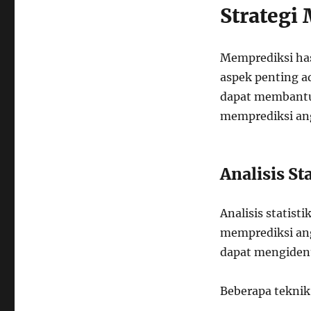
Strategi
Memprediksi has
aspek penting ad
dapat membantu 
memprediksi an
Analisis Sta
Analisis statis
memprediksi ang
dapat mengidenti
Beberapa teknik