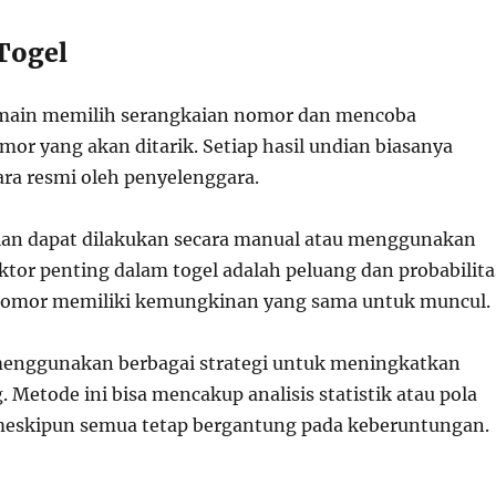
 Togel
emain memilih serangkaian nomor dan mencoba
or yang akan ditarik. Setiap hasil undian biasanya
a resmi oleh penyelenggara.
ian dapat dilakukan secara manual atau menggunakan
ktor penting dalam togel adalah peluang dan probabilita
 nomor memiliki kemungkinan yang sama untuk muncul.
menggunakan berbagai strategi untuk meningkatkan
Metode ini bisa mencakup analisis statistik atau pola
meskipun semua tetap bergantung pada keberuntungan.