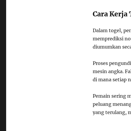
Cara Kerja
Dalam togel, p
memprediksi nom
diumumkan secar
Proses pengund
mesin angka. Fa
di mana setiap
Pemain sering 
peluang menang. 
yang terulang, 