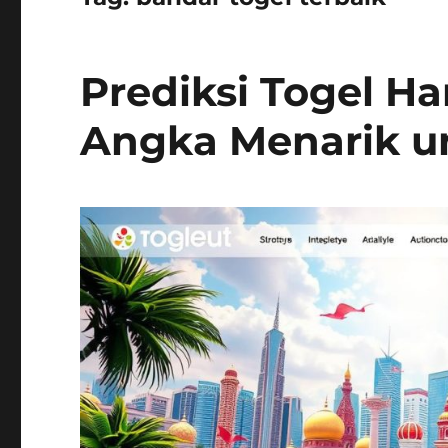
Prediksi Togel Har
Angka Menarik u