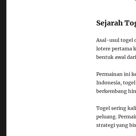
Sejarah To
Asal-usul togel
lotere pertama 
bentuk awal dar
Permainan ini k
Indonesia, toge
berkembang hing
Togel sering ka
peluang. Perma
strategi yang b