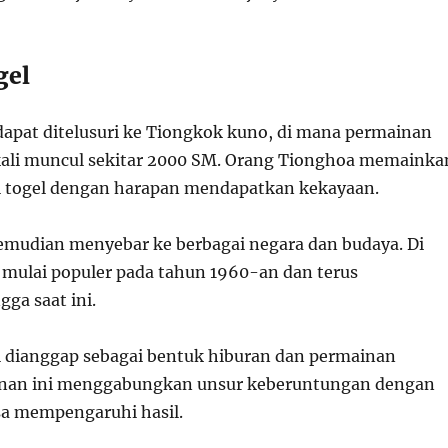
gel
 dapat ditelusuri ke Tiongkok kuno, di mana permainan
kali muncul sekitar 2000 SM. Orang Tionghoa memainka
i togel dengan harapan mendapatkan kekayaan.
emudian menyebar ke berbagai negara dan budaya. Di
l mulai populer pada tahun 1960-an dan terus
ga saat ini.
li dianggap sebagai bentuk hiburan dan permainan
inan ini menggabungkan unsur keberuntungan dengan
isa mempengaruhi hasil.