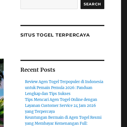
SEARCH
SITUS TOGEL TERPERCAYA
Recent Posts
Review Agen Togel Terpopuler di Indonesia
untuk Pemain Pemula 2026: Panduan
Lengkap dan Tips Sukses
Tips Mencari Agen Togel Online dengan
Layanan Customer Service 24 Jam 2026
yang Terpercaya
Keuntungan Bermain di Agen Togel Resmi
yang Membayar Kemenangan Full: