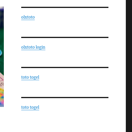
olxtoto
olxtoto login
toto togel
toto togel