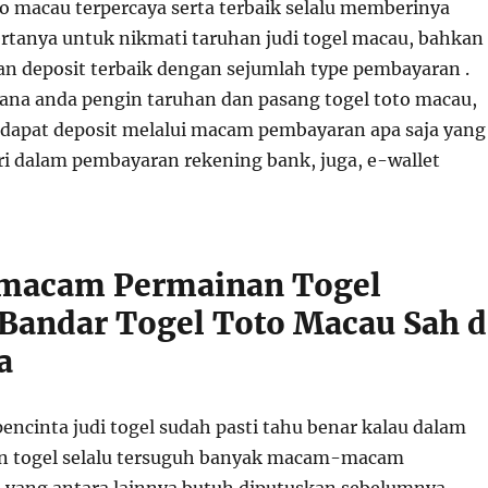
to macau terpercaya serta terbaik selalu memberinya
rtanya untuk nikmati taruhan judi togel macau, bahkan
an deposit terbaik dengan sejumlah type pembayaran .
ana anda pengin taruhan dan pasang togel toto macau,
dapat deposit melalui macam pembayaran apa saja yang
iri dalam pembayaran rekening bank, juga, e-wallet
acam Permainan Togel
Bandar Togel Toto Macau Sah d
a
encinta judi togel sudah pasti tahu benar kalau dalam
an togel selalu tersuguh banyak macam-macam