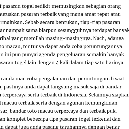
if pasaran togel sedikit memusingkan sebagian orang
utuskan pasaran terbaik yang mana amat tepat atau
ermainkan. Sebab secara bentukan, tiap-tiap pasaran
nar nampak sama biarpun sesungguhnya terdapat banya
erihal yang memilah masing-masingnya. Nach, adanya
oto macau, tentunya dapat anda coba peruntungannya,
n ini pun punyai agenda pengeluaran semakin banyak
aran togel lain dengan 4 kali dalam tiap satu harinya.
lau anda mau coba pengalaman dan peruntungan di saat
, pastinya anda dapat langsung masuk saja di bandar
 terpercaya serta terbaik di Indonesia. Selainnya siapka
gel macau terbaik serta dengan agunan kemungkinan
ar, bandar toto macau terpercaya dan terbaik pula
n komplet beberapa tipe pasaran togel terkenal dan
in dapat juga anda pasang taruhannya dengan benar-