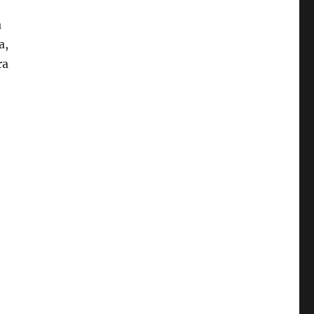
a
a,
ra