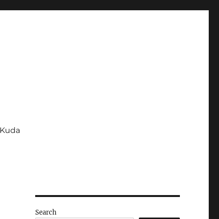
 Kuda
Search