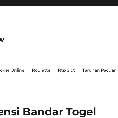
w
oker Online
Roulette
Rtp Slot
Taruhan Pacuan
nsi Bandar Togel