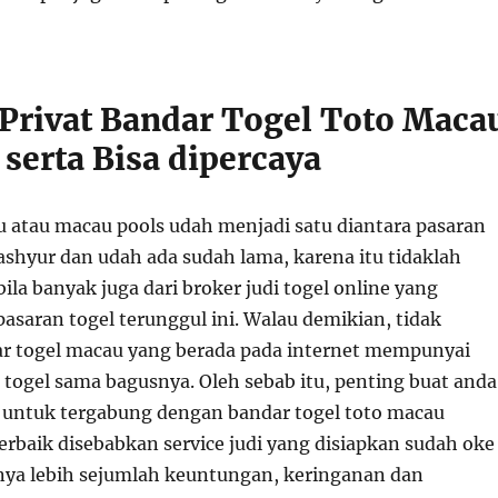
i Privat Bandar Togel Toto Maca
serta Bisa dipercaya
u atau macau pools udah menjadi satu diantara pasaran
ashyur dan udah ada sudah lama, karena itu tidaklah
la banyak juga dari broker judi togel online yang
saran togel terunggul ini. Walau demikian, tidak
r togel macau yang berada pada internet mempunyai
 togel sama bagusnya. Oleh sebab itu, penting buat anda
s untuk tergabung dengan bandar togel toto macau
erbaik disebabkan service judi yang disiapkan sudah oke
ya lebih sejumlah keuntungan, keringanan dan