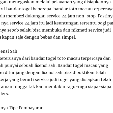
gan menegaskan melalui pelayanan yang disiapkannya.
rti bandar togel beberapa, bandar toto macau terpercay
elalu memberi dukungan service 24 jam non-stop. Pastiny
nya service 24 jam itu jadi keuntungan tertentu bagi pa
nya sebab selalu bisa membuka dan nikmati service judi
u kapan saja dengan bebas dan simpel.
ensi Sah
 seterusnya dari bandar togel toto macau terpercaya dan
ah punyai sebuah lisensi sah. Bandar togel macau yang
u ditunjang dengan lisensi sah bisa dibuktikan telah
kerja yang berarti service judi togel yang disiapkan telah
n aman hingga tak kan membikin ragu-ragu siapa-siapa
lers.
anya Tipe Pembayaran