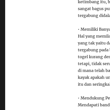
ketimbang itu, 
sangat bagus pu
tergabung dida
• Memiliki Bany
Hal yang memila
yang tak yaitu 
tergabung pada 
togel kurang de
tetapi, tidak se
di mana telah b
kayak apakah u
itu dan seringka
• Mendukung Pe
Mendapati bandar