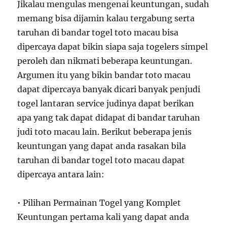
Jikalau mengulas mengenai keuntungan, sudah
memang bisa dijamin kalau tergabung serta
taruhan di bandar togel toto macau bisa
dipercaya dapat bikin siapa saja togelers simpel
peroleh dan nikmati beberapa keuntungan.
Argumen itu yang bikin bandar toto macau
dapat dipercaya banyak dicari banyak penjudi
togel lantaran service judinya dapat berikan
apa yang tak dapat didapat di bandar taruhan
judi toto macau lain. Berikut beberapa jenis
keuntungan yang dapat anda rasakan bila
taruhan di bandar togel toto macau dapat
dipercaya antara lain:
• Pilihan Permainan Togel yang Komplet
Keuntungan pertama kali yang dapat anda