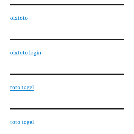
olxtoto
olxtoto login
toto togel
toto togel