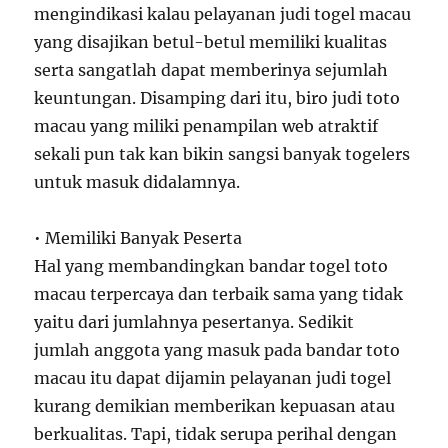
mengindikasi kalau pelayanan judi togel macau
yang disajikan betul-betul memiliki kualitas
serta sangatlah dapat memberinya sejumlah
keuntungan. Disamping dari itu, biro judi toto
macau yang miliki penampilan web atraktif
sekali pun tak kan bikin sangsi banyak togelers
untuk masuk didalamnya.
• Memiliki Banyak Peserta
Hal yang membandingkan bandar togel toto
macau terpercaya dan terbaik sama yang tidak
yaitu dari jumlahnya pesertanya. Sedikit
jumlah anggota yang masuk pada bandar toto
macau itu dapat dijamin pelayanan judi togel
kurang demikian memberikan kepuasan atau
berkualitas. Tapi, tidak serupa perihal dengan