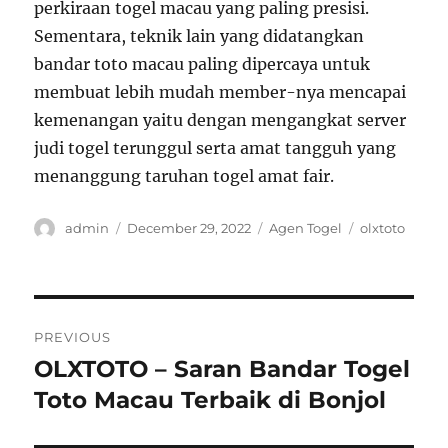
perkiraan togel macau yang paling presisi.
Sementara, teknik lain yang didatangkan
bandar toto macau paling dipercaya untuk
membuat lebih mudah member-nya mencapai
kemenangan yaitu dengan mengangkat server
judi togel terunggul serta amat tangguh yang
menanggung taruhan togel amat fair.
Author
Posted
Categories
Tags
admin
December 29, 2022
Agen Togel
olxtoto
on
Post
PREVIOUS
navigation
OLXTOTO – Saran Bandar Togel
Previous
post:
Toto Macau Terbaik di Bonjol