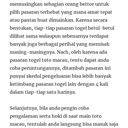
memusingkan sebagian orang bettor untuk
pilih pasaran terhebat yang mana amat tepat
atau pantas buat dimainkan. Karena secara
bentukan, tiap-tiap pasaran togel betul-betul
dilihat sama walaupun sebenarnya terdapat
banyak juga berbagai perihal yang memisah
masing-masingnya. Nach, oleh karena ada
pasaran togel toto macau, tentu dapat anda
coba peruntungannya, ditambah pasaran ini
punyai skedul pengeluaran bisa lebih banyak
ketimbang pasaran togel lain dengan 4 kali
dalam tiap-tiap satu harinya.
Selanjutnya, bila anda pengin coba
pengalaman serta hoki di saat main toto
macau, tentulah anda langsung bisa masuk saja