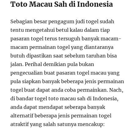
Toto Macau Sah di Indonesia
Sebagian besar pengagum judi togel sudah
tentu mengetahui betul kalau dalam tiap
pasaran togel terus tersuguh banyak macam-
macam permainan togel yang diantaranya
butuh dipastikan saat sebelum taruhan bisa
jalan. Perihal demikian pula bukan
pengecualian buat pasaran togel macau yang
pula siapkan banyak beberapa jenis permainan
togel buat dapat anda coba permainkan. Nach,
di bandar togel toto macau sah di Indonesia,
anda dapat mendapat seberapa banyak
alternatif beberapa jenis permainan togel
atraktif yang salah satunya mencakup: