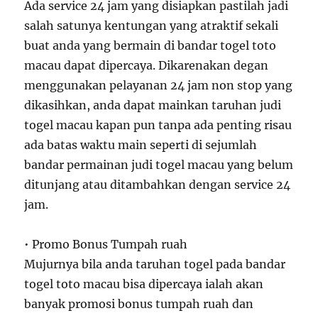
Ada service 24 jam yang disiapkan pastilah jadi
salah satunya kentungan yang atraktif sekali
buat anda yang bermain di bandar togel toto
macau dapat dipercaya. Dikarenakan degan
menggunakan pelayanan 24 jam non stop yang
dikasihkan, anda dapat mainkan taruhan judi
togel macau kapan pun tanpa ada penting risau
ada batas waktu main seperti di sejumlah
bandar permainan judi togel macau yang belum
ditunjang atau ditambahkan dengan service 24
jam.
• Promo Bonus Tumpah ruah
Mujurnya bila anda taruhan togel pada bandar
togel toto macau bisa dipercaya ialah akan
banyak promosi bonus tumpah ruah dan