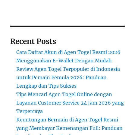
Recent Posts
Cara Daftar Akun di Agen Togel Resmi 2026
Menggunakan E-Wallet Dengan Mudah
Review Agen Togel Terpopuler di Indonesia
untuk Pemain Pemula 2026: Panduan
Lengkap dan Tips Sukses
Tips Mencari Agen Togel Online dengan
Layanan Customer Service 24 Jam 2026 yang
Terpercaya
Keuntungan Bermain di Agen Togel Resmi
yang Membayar Kemenangan Full: Panduan