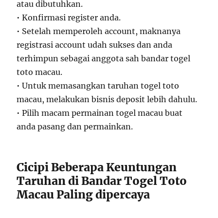
atau dibutuhkan.
• Konfirmasi register anda.
• Setelah memperoleh account, maknanya
registrasi account udah sukses dan anda
terhimpun sebagai anggota sah bandar togel
toto macau.
• Untuk memasangkan taruhan togel toto
macau, melakukan bisnis deposit lebih dahulu.
• Pilih macam permainan togel macau buat
anda pasang dan permainkan.
Cicipi Beberapa Keuntungan
Taruhan di Bandar Togel Toto
Macau Paling dipercaya