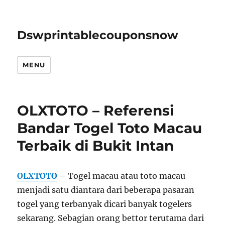
Dswprintablecouponsnow
MENU
OLXTOTO – Referensi
Bandar Togel Toto Macau
Terbaik di Bukit Intan
OLXTOTO
– Togel macau atau toto macau
menjadi satu diantara dari beberapa pasaran
togel yang terbanyak dicari banyak togelers
sekarang. Sebagian orang bettor terutama dari