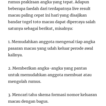
rumus prakiraan angka yang tepat. Adapun
beberapa faedah dari terdapatnya live result
macau paling cepat ini hari yang disajikan
bandar togel toto macau dapat dipercaya salah
satunya sebagai berikut, misalnya:
1. Memudahkan anggota mengenal tiap angka
pasaran macau yang udah keluar perode awal
kalinya.
2. Memberikan angka-angka yang pantas
untuk memudahkan anggota membuat atau
mengolah rumus.
3. Mencari tahu skema formasi nomor keluaran
macau dengan bagus.