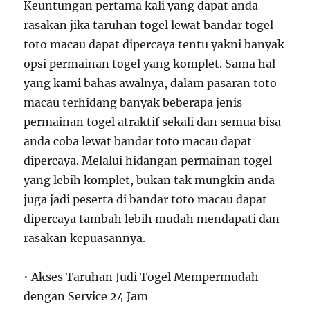
Keuntungan pertama kali yang dapat anda
rasakan jika taruhan togel lewat bandar togel
toto macau dapat dipercaya tentu yakni banyak
opsi permainan togel yang komplet. Sama hal
yang kami bahas awalnya, dalam pasaran toto
macau terhidang banyak beberapa jenis
permainan togel atraktif sekali dan semua bisa
anda coba lewat bandar toto macau dapat
dipercaya. Melalui hidangan permainan togel
yang lebih komplet, bukan tak mungkin anda
juga jadi peserta di bandar toto macau dapat
dipercaya tambah lebih mudah mendapati dan
rasakan kepuasannya.
• Akses Taruhan Judi Togel Mempermudah
dengan Service 24 Jam