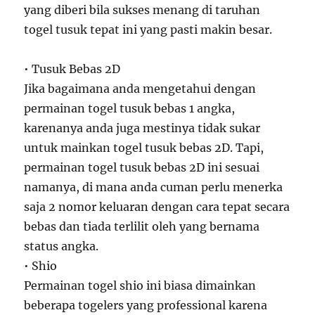
yang diberi bila sukses menang di taruhan
togel tusuk tepat ini yang pasti makin besar.
• Tusuk Bebas 2D
Jika bagaimana anda mengetahui dengan
permainan togel tusuk bebas 1 angka,
karenanya anda juga mestinya tidak sukar
untuk mainkan togel tusuk bebas 2D. Tapi,
permainan togel tusuk bebas 2D ini sesuai
namanya, di mana anda cuman perlu menerka
saja 2 nomor keluaran dengan cara tepat secara
bebas dan tiada terlilit oleh yang bernama
status angka.
• Shio
Permainan togel shio ini biasa dimainkan
beberapa togelers yang professional karena