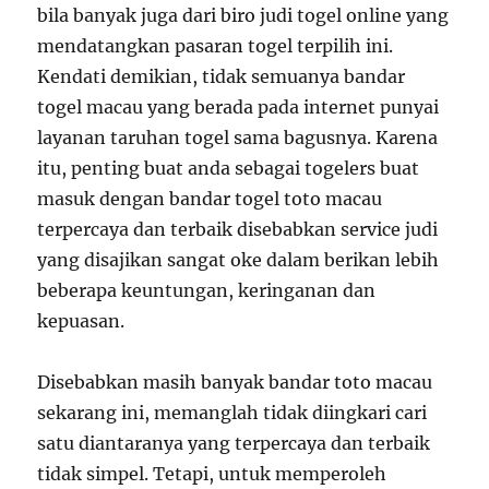
bila banyak juga dari biro judi togel online yang
mendatangkan pasaran togel terpilih ini.
Kendati demikian, tidak semuanya bandar
togel macau yang berada pada internet punyai
layanan taruhan togel sama bagusnya. Karena
itu, penting buat anda sebagai togelers buat
masuk dengan bandar togel toto macau
terpercaya dan terbaik disebabkan service judi
yang disajikan sangat oke dalam berikan lebih
beberapa keuntungan, keringanan dan
kepuasan.
Disebabkan masih banyak bandar toto macau
sekarang ini, memanglah tidak diingkari cari
satu diantaranya yang terpercaya dan terbaik
tidak simpel. Tetapi, untuk memperoleh