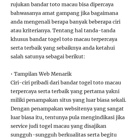
rujukan bandar toto macau bisa dipercaya
bahwasanya amat gampang jika bagaimana
anda mengenali berapa banyak beberapa ciri
atau kriterianya. Tentang hal tanda-tanda
khusus bandar togel toto macau terpercaya
serta terbaik yang sebaiknya anda ketahui
salah satunya sebagai berikut:
• Tampilan Web Menarik
Ciri-ciri pribadi dari bandar togel toto macau
terpercaya serta terbaik yang pertama yakni
miliki penampakan situs yang luar biasa sekali.
Dengan penampakan websitenya yang sangat
luar biasa itu, tentunya pula mengindikasi jika
service judi togel macau yang disajikan
sungguh-sungguh berkualitas serta begitu