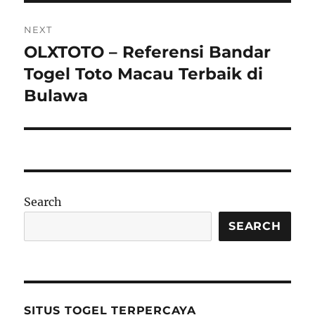
NEXT
OLXTOTO – Referensi Bandar
Next
post:
Togel Toto Macau Terbaik di
Bulawa
Search
SEARCH
SITUS TOGEL TERPERCAYA