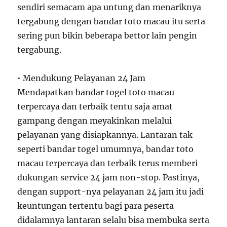
sendiri semacam apa untung dan menariknya
tergabung dengan bandar toto macau itu serta
sering pun bikin beberapa bettor lain pengin
tergabung.
• Mendukung Pelayanan 24 Jam
Mendapatkan bandar togel toto macau
terpercaya dan terbaik tentu saja amat
gampang dengan meyakinkan melalui
pelayanan yang disiapkannya. Lantaran tak
seperti bandar togel umumnya, bandar toto
macau terpercaya dan terbaik terus memberi
dukungan service 24 jam non-stop. Pastinya,
dengan support-nya pelayanan 24 jam itu jadi
keuntungan tertentu bagi para peserta
didalamnya lantaran selalu bisa membuka serta