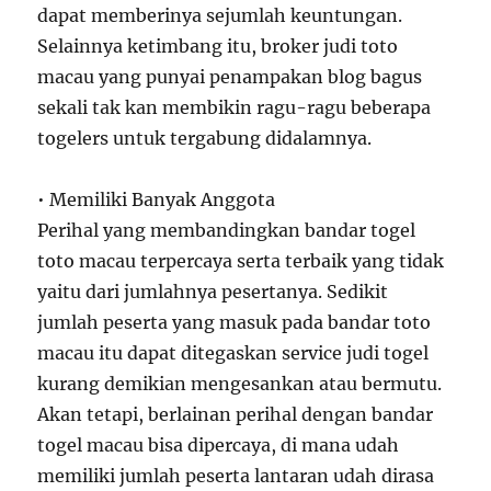
dapat memberinya sejumlah keuntungan.
Selainnya ketimbang itu, broker judi toto
macau yang punyai penampakan blog bagus
sekali tak kan membikin ragu-ragu beberapa
togelers untuk tergabung didalamnya.
• Memiliki Banyak Anggota
Perihal yang membandingkan bandar togel
toto macau terpercaya serta terbaik yang tidak
yaitu dari jumlahnya pesertanya. Sedikit
jumlah peserta yang masuk pada bandar toto
macau itu dapat ditegaskan service judi togel
kurang demikian mengesankan atau bermutu.
Akan tetapi, berlainan perihal dengan bandar
togel macau bisa dipercaya, di mana udah
memiliki jumlah peserta lantaran udah dirasa