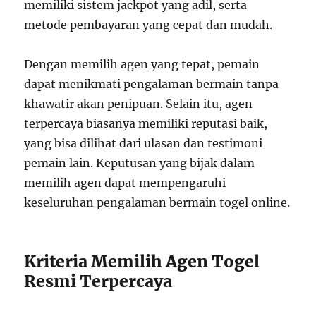
memiliki sistem jackpot yang adil, serta
metode pembayaran yang cepat dan mudah.
Dengan memilih agen yang tepat, pemain
dapat menikmati pengalaman bermain tanpa
khawatir akan penipuan. Selain itu, agen
terpercaya biasanya memiliki reputasi baik,
yang bisa dilihat dari ulasan dan testimoni
pemain lain. Keputusan yang bijak dalam
memilih agen dapat mempengaruhi
keseluruhan pengalaman bermain togel online.
Kriteria Memilih Agen Togel
Resmi Terpercaya