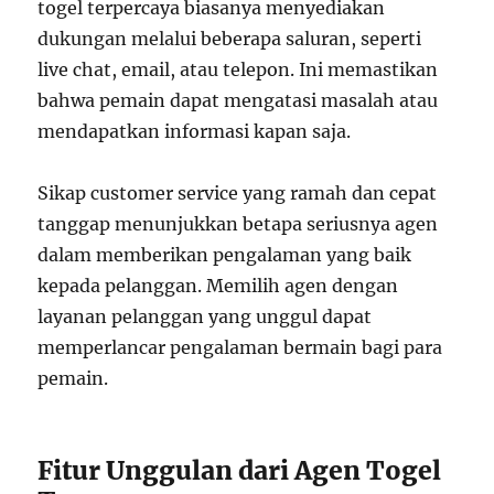
togel terpercaya biasanya menyediakan
dukungan melalui beberapa saluran, seperti
live chat, email, atau telepon. Ini memastikan
bahwa pemain dapat mengatasi masalah atau
mendapatkan informasi kapan saja.
Sikap customer service yang ramah dan cepat
tanggap menunjukkan betapa seriusnya agen
dalam memberikan pengalaman yang baik
kepada pelanggan. Memilih agen dengan
layanan pelanggan yang unggul dapat
memperlancar pengalaman bermain bagi para
pemain.
Fitur Unggulan dari Agen Togel