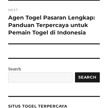
NEXT
Agen Togel Pasaran Lengkap:
Next
post:
Panduan Terpercaya untuk
Pemain Togel di Indonesia
Search
SEARCH
SITUS TOGEL TERPERCAYA