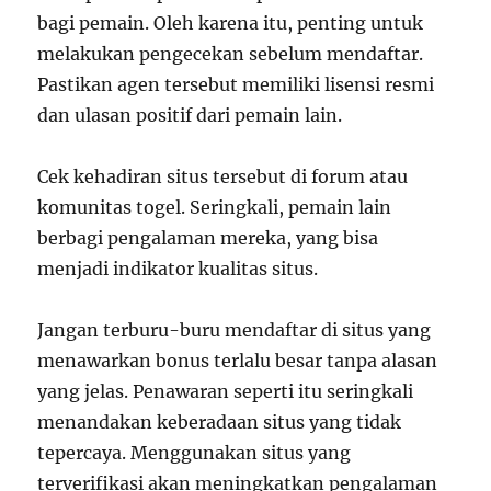
bagi pemain. Oleh karena itu, penting untuk
melakukan pengecekan sebelum mendaftar.
Pastikan agen tersebut memiliki lisensi resmi
dan ulasan positif dari pemain lain.
Cek kehadiran situs tersebut di forum atau
komunitas togel. Seringkali, pemain lain
berbagi pengalaman mereka, yang bisa
menjadi indikator kualitas situs.
Jangan terburu-buru mendaftar di situs yang
menawarkan bonus terlalu besar tanpa alasan
yang jelas. Penawaran seperti itu seringkali
menandakan keberadaan situs yang tidak
tepercaya. Menggunakan situs yang
terverifikasi akan meningkatkan pengalaman