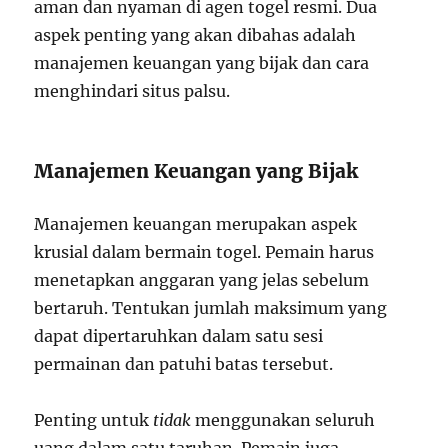
aman dan nyaman di agen togel resmi. Dua
aspek penting yang akan dibahas adalah
manajemen keuangan yang bijak dan cara
menghindari situs palsu.
Manajemen Keuangan yang Bijak
Manajemen keuangan merupakan aspek
krusial dalam bermain togel. Pemain harus
menetapkan anggaran yang jelas sebelum
bertaruh. Tentukan jumlah maksimum yang
dapat dipertaruhkan dalam satu sesi
permainan dan patuhi batas tersebut.
Penting untuk
tidak
menggunakan seluruh
uang dalam satu taruhan. Pemain juga