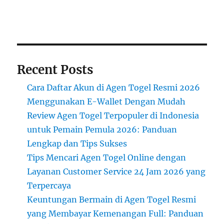
Recent Posts
Cara Daftar Akun di Agen Togel Resmi 2026
Menggunakan E-Wallet Dengan Mudah
Review Agen Togel Terpopuler di Indonesia
untuk Pemain Pemula 2026: Panduan
Lengkap dan Tips Sukses
Tips Mencari Agen Togel Online dengan
Layanan Customer Service 24 Jam 2026 yang
Terpercaya
Keuntungan Bermain di Agen Togel Resmi
yang Membayar Kemenangan Full: Panduan