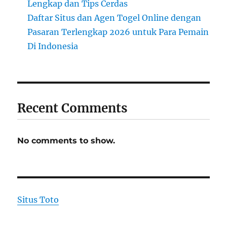
Lengkap dan Tips Cerdas
Daftar Situs dan Agen Togel Online dengan
Pasaran Terlengkap 2026 untuk Para Pemain
Di Indonesia
Recent Comments
No comments to show.
Situs Toto