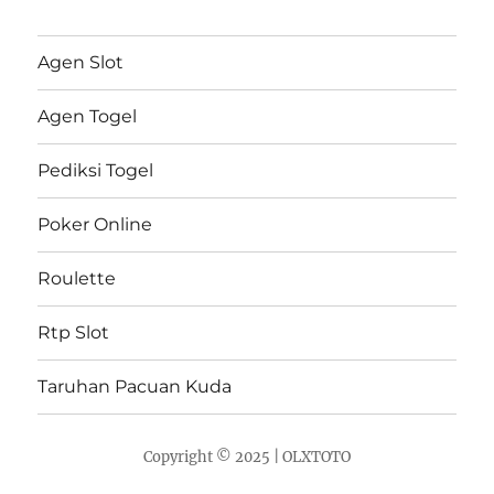
Agen Slot
Agen Togel
Pediksi Togel
Poker Online
Roulette
Rtp Slot
Taruhan Pacuan Kuda
Copyright © 2025 |
OLXTOTO