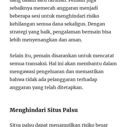
sebaiknya memecah anggaran menjadi
beberapa sesi untuk menghindari risiko
kehilangan semua dana sekaligus. Dengan
strategi yang baik, pengalaman bermain bisa
lebih menyenangkan dan aman.
Selain itu, pemain disarankan untuk mencatat
semua transaksi. Hal ini akan membantu dalam
mengawasi pengeluaran dan memastikan
bahwa tidak ada pelanggaran terhadap
anggaran yang telah ditetapkan.
Menghindari Situs Palsu
Situs palsu dapat menampilkan risiko besar