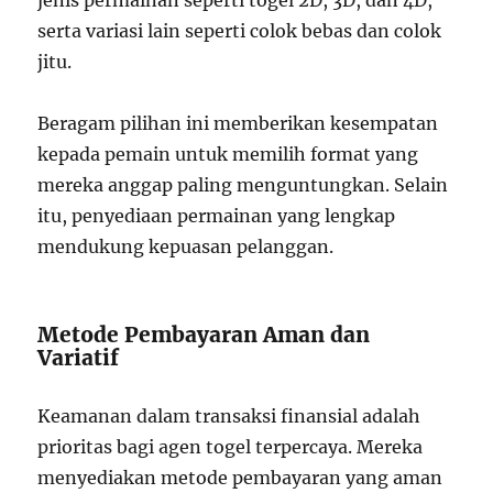
serta variasi lain seperti colok bebas dan colok
jitu.
Beragam pilihan ini memberikan kesempatan
kepada pemain untuk memilih format yang
mereka anggap paling menguntungkan. Selain
itu, penyediaan permainan yang lengkap
mendukung kepuasan pelanggan.
Metode Pembayaran Aman dan
Variatif
Keamanan dalam transaksi finansial adalah
prioritas bagi agen togel terpercaya. Mereka
menyediakan metode pembayaran yang aman