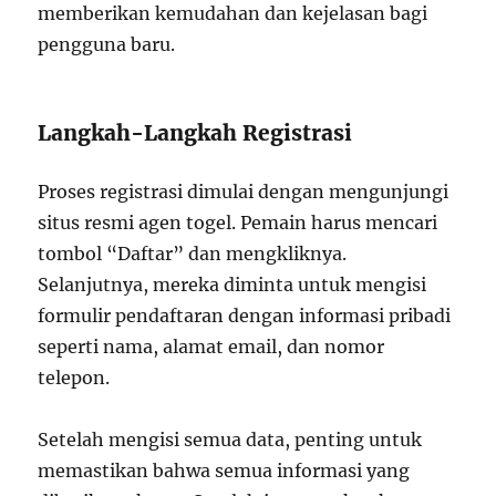
memberikan kemudahan dan kejelasan bagi
pengguna baru.
Langkah-Langkah Registrasi
Proses registrasi dimulai dengan mengunjungi
situs resmi agen togel. Pemain harus mencari
tombol “Daftar” dan mengkliknya.
Selanjutnya, mereka diminta untuk mengisi
formulir pendaftaran dengan informasi pribadi
seperti nama, alamat email, dan nomor
telepon.
Setelah mengisi semua data, penting untuk
memastikan bahwa semua informasi yang