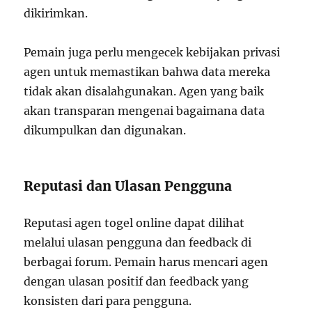
dikirimkan.
Pemain juga perlu mengecek kebijakan privasi
agen untuk memastikan bahwa data mereka
tidak akan disalahgunakan. Agen yang baik
akan transparan mengenai bagaimana data
dikumpulkan dan digunakan.
Reputasi dan Ulasan Pengguna
Reputasi agen togel online dapat dilihat
melalui ulasan pengguna dan feedback di
berbagai forum. Pemain harus mencari agen
dengan ulasan positif dan feedback yang
konsisten dari para pengguna.