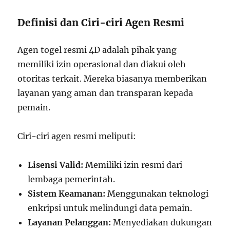
Definisi dan Ciri-ciri Agen Resmi
Agen togel resmi 4D adalah pihak yang
memiliki izin operasional dan diakui oleh
otoritas terkait. Mereka biasanya memberikan
layanan yang aman dan transparan kepada
pemain.
Ciri-ciri agen resmi meliputi:
Lisensi Valid:
Memiliki izin resmi dari
lembaga pemerintah.
Sistem Keamanan:
Menggunakan teknologi
enkripsi untuk melindungi data pemain.
Layanan Pelanggan:
Menyediakan dukungan