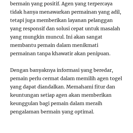
bermain yang positif. Agen yang terpercaya
tidak hanya menawarkan permainan yang adil,
tetapi juga memberikan layanan pelanggan
yang responsif dan solusi cepat untuk masalah
yang mungkin muncul. Ini akan sangat
membantu pemain dalam menikmati
permainan tanpa khawatir akan penipuan.
Dengan banyaknya informasi yang beredar,
pemain perlu cermat dalam memilih agen togel
yang dapat diandalkan. Memahami fitur dan
keuntungan setiap agen akan memberikan
keunggulan bagi pemain dalam meraih
pengalaman bermain yang optimal.