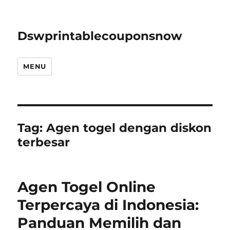
Dswprintablecouponsnow
MENU
Tag:
Agen togel dengan diskon
terbesar
Agen Togel Online
Terpercaya di Indonesia:
Panduan Memilih dan