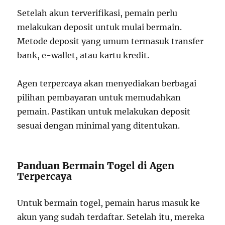
Setelah akun terverifikasi, pemain perlu
melakukan deposit untuk mulai bermain.
Metode deposit yang umum termasuk transfer
bank, e-wallet, atau kartu kredit.
Agen terpercaya akan menyediakan berbagai
pilihan pembayaran untuk memudahkan
pemain. Pastikan untuk melakukan deposit
sesuai dengan minimal yang ditentukan.
Panduan Bermain Togel di Agen
Terpercaya
Untuk bermain togel, pemain harus masuk ke
akun yang sudah terdaftar. Setelah itu, mereka