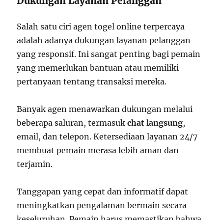
Dukungan Layanan Pelanggan
Salah satu ciri agen togel online terpercaya
adalah adanya dukungan layanan pelanggan
yang responsif. Ini sangat penting bagi pemain
yang memerlukan bantuan atau memiliki
pertanyaan tentang transaksi mereka.
Banyak agen menawarkan dukungan melalui
beberapa saluran, termasuk
chat langsung
,
email, dan telepon. Ketersediaan layanan 24/7
membuat pemain merasa lebih aman dan
terjamin.
Tanggapan yang cepat dan informatif dapat
meningkatkan pengalaman bermain secara
keseluruhan. Pemain harus memastikan bahwa