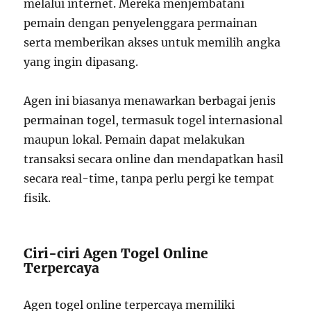
melalui internet. Mereka menjembatani
pemain dengan penyelenggara permainan
serta memberikan akses untuk memilih angka
yang ingin dipasang.
Agen ini biasanya menawarkan berbagai jenis
permainan togel, termasuk togel internasional
maupun lokal. Pemain dapat melakukan
transaksi secara online dan mendapatkan hasil
secara real-time, tanpa perlu pergi ke tempat
fisik.
Ciri-ciri Agen Togel Online
Terpercaya
Agen togel online terpercaya memiliki