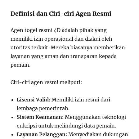
Definisi dan Ciri-ciri Agen Resmi
Agen togel resmi 4D adalah pihak yang
memiliki izin operasional dan diakui oleh
otoritas terkait. Mereka biasanya memberikan
layanan yang aman dan transparan kepada
pemain.
Ciri-ciri agen resmi meliputi:
Lisensi Valid:
Memiliki izin resmi dari
lembaga pemerintah.
Sistem Keamanan:
Menggunakan teknologi
enkripsi untuk melindungi data pemain.
Layanan Pelanggan:
Menyediakan dukungan