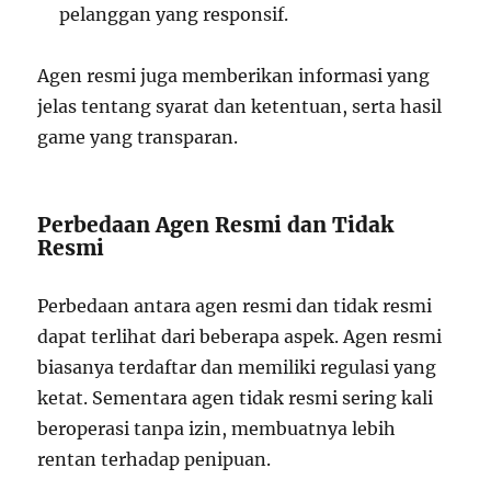
pelanggan yang responsif.
Agen resmi juga memberikan informasi yang
jelas tentang syarat dan ketentuan, serta hasil
game yang transparan.
Perbedaan Agen Resmi dan Tidak
Resmi
Perbedaan antara agen resmi dan tidak resmi
dapat terlihat dari beberapa aspek. Agen resmi
biasanya terdaftar dan memiliki regulasi yang
ketat. Sementara agen tidak resmi sering kali
beroperasi tanpa izin, membuatnya lebih
rentan terhadap penipuan.