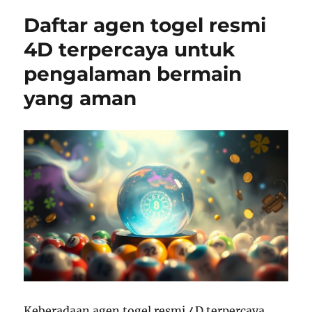
Daftar agen togel resmi
4D terpercaya untuk
pengalaman bermain
yang aman
Keberadaan agen togel resmi 4D terpercaya