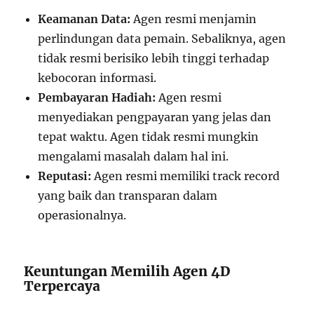
Keamanan Data:
Agen resmi menjamin
perlindungan data pemain. Sebaliknya, agen
tidak resmi berisiko lebih tinggi terhadap
kebocoran informasi.
Pembayaran Hadiah:
Agen resmi
menyediakan pengpayaran yang jelas dan
tepat waktu. Agen tidak resmi mungkin
mengalami masalah dalam hal ini.
Reputasi:
Agen resmi memiliki track record
yang baik dan transparan dalam
operasionalnya.
Keuntungan Memilih Agen 4D
Terpercaya