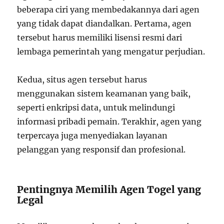
beberapa ciri yang membedakannya dari agen
yang tidak dapat diandalkan. Pertama, agen
tersebut harus memiliki lisensi resmi dari
lembaga pemerintah yang mengatur perjudian.
Kedua, situs agen tersebut harus
menggunakan sistem keamanan yang baik,
seperti enkripsi data, untuk melindungi
informasi pribadi pemain. Terakhir, agen yang
terpercaya juga menyediakan layanan
pelanggan yang responsif dan profesional.
Pentingnya Memilih Agen Togel yang
Legal