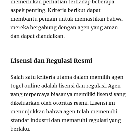
memerlukan perhatian terhadap beberapa
aspek penting. Kriteria berikut dapat
membantu pemain untuk memastikan bahwa
mereka bergabung dengan agen yang aman
dan dapat diandalkan.
Lisensi dan Regulasi Resmi
Salah satu kriteria utama dalam memilih agen
togel online adalah lisensi dan regulasi. Agen
yang terpercaya biasanya memiliki lisensi yang
dikeluarkan oleh otoritas resmi. Lisensi ini
menunjukkan bahwa agen telah memenuhi
standar industri dan mematuhi regulasi yang
berlaku.