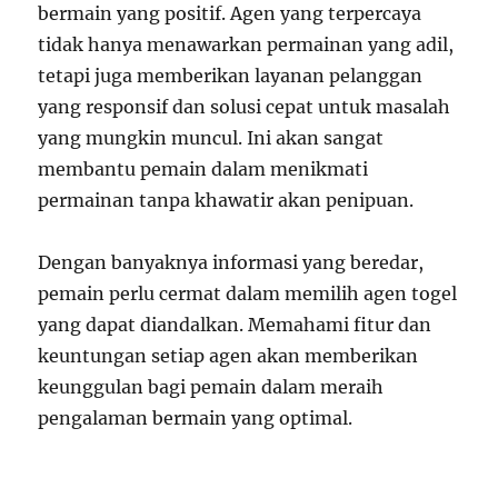
bermain yang positif. Agen yang terpercaya
tidak hanya menawarkan permainan yang adil,
tetapi juga memberikan layanan pelanggan
yang responsif dan solusi cepat untuk masalah
yang mungkin muncul. Ini akan sangat
membantu pemain dalam menikmati
permainan tanpa khawatir akan penipuan.
Dengan banyaknya informasi yang beredar,
pemain perlu cermat dalam memilih agen togel
yang dapat diandalkan. Memahami fitur dan
keuntungan setiap agen akan memberikan
keunggulan bagi pemain dalam meraih
pengalaman bermain yang optimal.