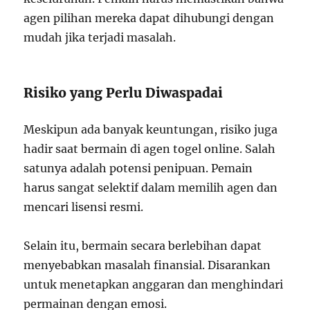
agen pilihan mereka dapat dihubungi dengan
mudah jika terjadi masalah.
Risiko yang Perlu Diwaspadai
Meskipun ada banyak keuntungan, risiko juga
hadir saat bermain di agen togel online. Salah
satunya adalah potensi penipuan. Pemain
harus sangat selektif dalam memilih agen dan
mencari lisensi resmi.
Selain itu, bermain secara berlebihan dapat
menyebabkan masalah finansial. Disarankan
untuk menetapkan anggaran dan menghindari
permainan dengan emosi.