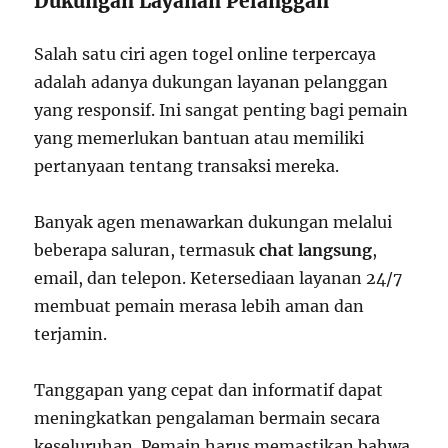
Dukungan Layanan Pelanggan
Salah satu ciri agen togel online terpercaya
adalah adanya dukungan layanan pelanggan
yang responsif. Ini sangat penting bagi pemain
yang memerlukan bantuan atau memiliki
pertanyaan tentang transaksi mereka.
Banyak agen menawarkan dukungan melalui
beberapa saluran, termasuk
chat langsung
,
email, dan telepon. Ketersediaan layanan 24/7
membuat pemain merasa lebih aman dan
terjamin.
Tanggapan yang cepat dan informatif dapat
meningkatkan pengalaman bermain secara
keseluruhan. Pemain harus memastikan bahwa