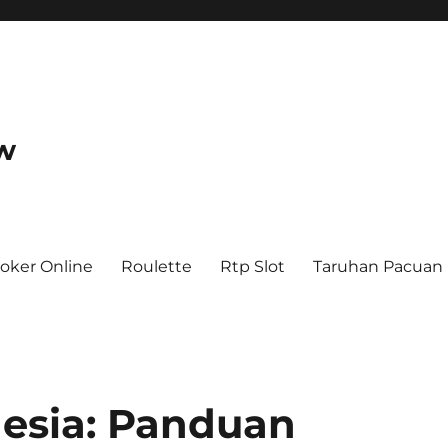
w
oker Online
Roulette
Rtp Slot
Taruhan Pacuan
esia: Panduan