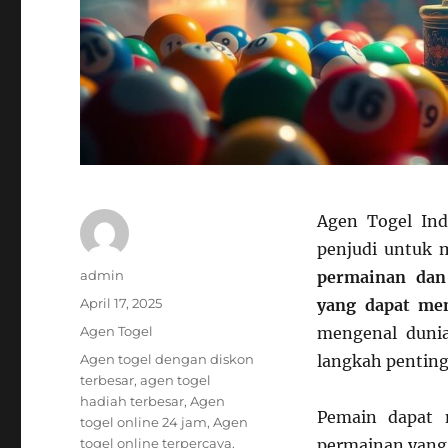
Agen Togel Ind
penjudi untuk
Author
admin
permainan dan
Posted
April 17, 2025
yang dapat mem
on
Categories
Agen Togel
mengenal dunia
Tags
Agen togel dengan diskon
langkah penting
terbesar
,
agen togel
hadiah terbesar
,
Agen
Pemain dapat 
togel online 24 jam
,
Agen
togel online terpercaya
,
permainan yang 