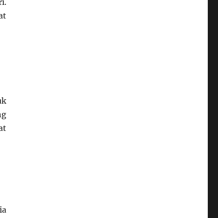
i.
at
uk
ng
at
ia