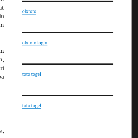
at
olxtoto
lu
an
olxtoto login
an
n,
ri
toto togel
pa
toto togel
a,