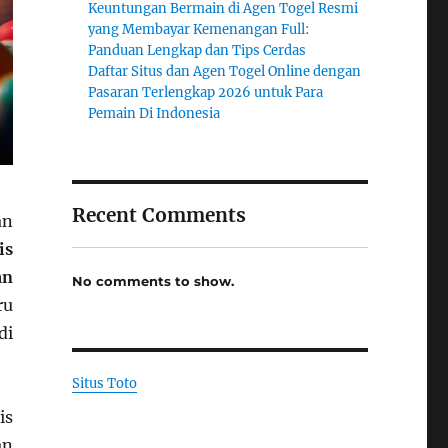
Keuntungan Bermain di Agen Togel Resmi
yang Membayar Kemenangan Full:
Panduan Lengkap dan Tips Cerdas
Daftar Situs dan Agen Togel Online dengan
Pasaran Terlengkap 2026 untuk Para
Pemain Di Indonesia
Recent Comments
an
is
an
No comments to show.
ru
di
Situs Toto
is
an