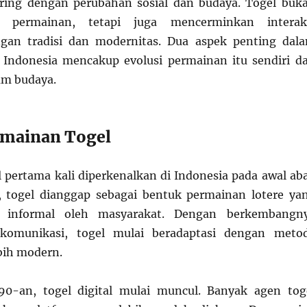
ring dengan perubahan sosial dan budaya. Togel buk
 permainan, tetapi juga mencerminkan interak
gan tradisi dan modernitas. Dua aspek penting dal
i Indonesia mencakup evolusi permainan itu sendiri d
am budaya.
rmainan Togel
 pertama kali diperkenalkan di Indonesia pada awal ab
, togel dianggap sebagai bentuk permainan lotere ya
ra informal oleh masyarakat. Dengan berkembangn
 komunikasi, togel mulai beradaptasi dengan meto
bih modern.
90-an, togel digital mulai muncul. Banyak agen tog