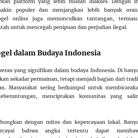
kan platform yang lebih mudah diakses. Dengan in
akin populer dan menjangkau lebih banyak oran
ogel online juga memunculkan tantangan, termas
ntah untuk mencegah penipuan dan perjudian ilegal.
gel dalam Budaya Indonesia
peran yang signifikan dalam budaya Indonesia. Di bany
kan sekadar permainan, tetapi menjadi bagian dari tradi
an. Masyarakat sering berkumpul untuk membicarak
eberuntungan, menciptakan komunitas yang sali
ubungkan dengan mitos dan kepercayaan lokal. Bany
rcayai bahwa angka tertentu dapat memba