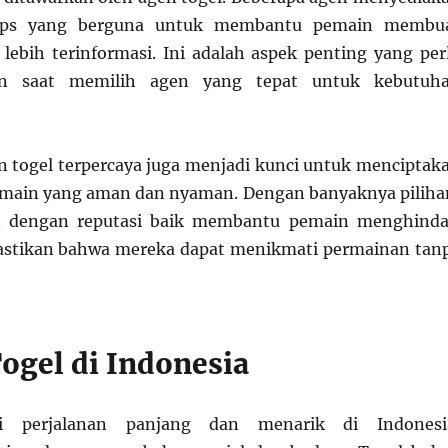
 tips yang berguna untuk membantu pemain membu
lebih terinformasi. Ini adalah aspek penting yang per
an saat memilih agen yang tepat untuk kebutuh
 togel terpercaya juga menjadi kunci untuk menciptak
main yang aman dan nyaman. Dengan banyaknya piliha
n dengan reputasi baik membantu pemain menghinda
astikan bahwa mereka dapat menikmati permainan tan
Togel di Indonesia
i perjalanan panjang dan menarik di Indonesi