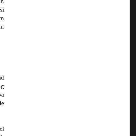
an
si
am
an
ad
ng
ya
de
el