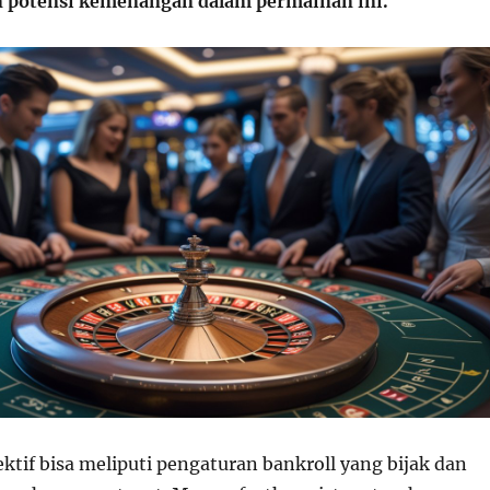
potensi kemenangan dalam permainan ini.
ektif bisa meliputi pengaturan bankroll yang bijak dan