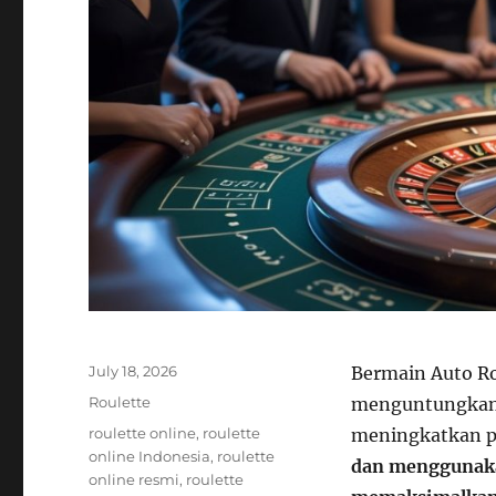
Posted
July 18, 2026
Bermain Auto Ro
on
Categories
Roulette
menguntungkan. 
Tags
roulette online
,
roulette
meningkatkan 
online Indonesia
,
roulette
dan menggunaka
online resmi
,
roulette