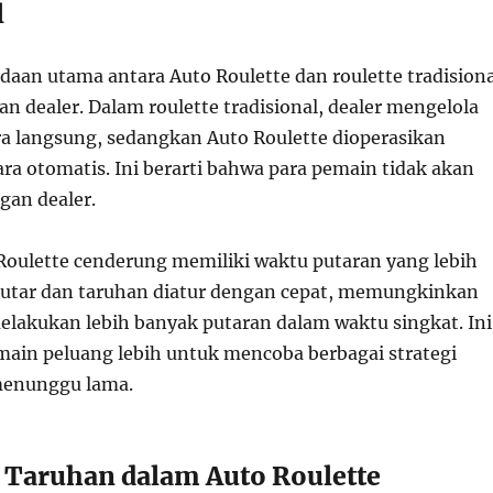
l
daan utama antara Auto Roulette dan roulette tradisiona
n dealer. Dalam roulette tradisional, dealer mengelola
a langsung, sedangkan Auto Roulette dioperasikan
ra otomatis. Ini berarti bahwa para pemain tidak akan
gan dealer.
 Roulette cenderung memiliki waktu putaran yang lebih
putar dan taruhan diatur dengan cepat, memungkinkan
lakukan lebih banyak putaran dalam waktu singkat. Ini
in peluang lebih untuk mencoba berbagai strategi
menunggu lama.
s Taruhan dalam Auto Roulette