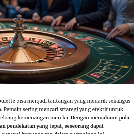
ulette bisa menjadi tantangan yang menarik sekaligus
Pemain sering mencari strategi yang efektif untuk
peluang kemenangan mereka.
Dengan memahami pola
n pendekatan yang tepat, seseorang dapat