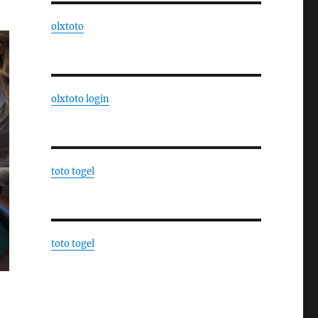
olxtoto
olxtoto login
toto togel
toto togel