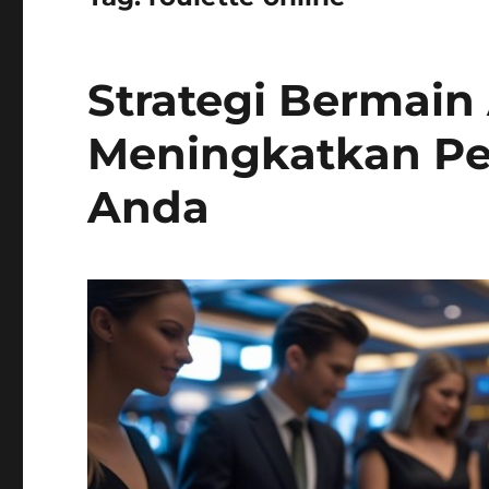
Strategi Bermain
Meningkatkan P
Anda