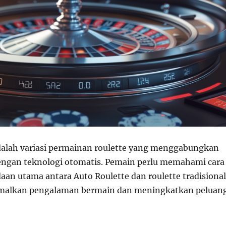
dalah variasi permainan roulette yang menggabungkan
engan teknologi otomatis. Pemain perlu memahami cara
aan utama antara Auto Roulette dan roulette tradisional
alkan pengalaman bermain dan meningkatkan peluan