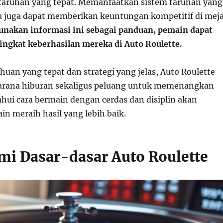
 taruhan yang tepat. Memanfaatkan sistem taruhan yang
tu juga dapat memberikan keuntungan kompetitif di mej
nakan informasi ini sebagai panduan, pemain dapat
ngkat keberhasilan mereka di Auto Roulette.
uan yang tepat dan strategi yang jelas, Auto Roulette
sarana hiburan sekaligus peluang untuk memenangkan
hui cara bermain dengan cerdas dan disiplin akan
 meraih hasil yang lebih baik.
 Dasar-dasar Auto Roulette