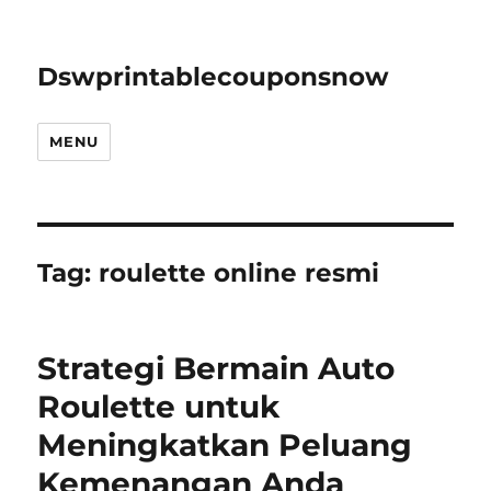
Dswprintablecouponsnow
MENU
Tag:
roulette online resmi
Strategi Bermain Auto
Roulette untuk
Meningkatkan Peluang
Kemenangan Anda