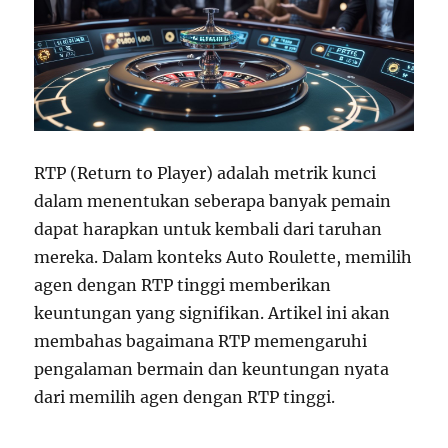
RTP (Return to Player) adalah metrik kunci
dalam menentukan seberapa banyak pemain
dapat harapkan untuk kembali dari taruhan
mereka. Dalam konteks Auto Roulette, memilih
agen dengan RTP tinggi memberikan
keuntungan yang signifikan. Artikel ini akan
membahas bagaimana RTP memengaruhi
pengalaman bermain dan keuntungan nyata
dari memilih agen dengan RTP tinggi.