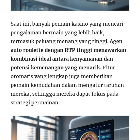
Saat ini, banyak pemain kasino yang mencari
pengalaman bermain yang lebih baik,
termasuk peluang menang yang tinggi.
Agen
auto roulette dengan RTP tinggi menawarkan
kombinasi ideal antara kenyamanan dan
potensi kemenangan yang menarik.
Fitur
otomatis yang lengkap juga memberikan
pemain kemudahan dalam mengatur taruhan
mereka, sehingga mereka dapat fokus pada
strategi permainan.