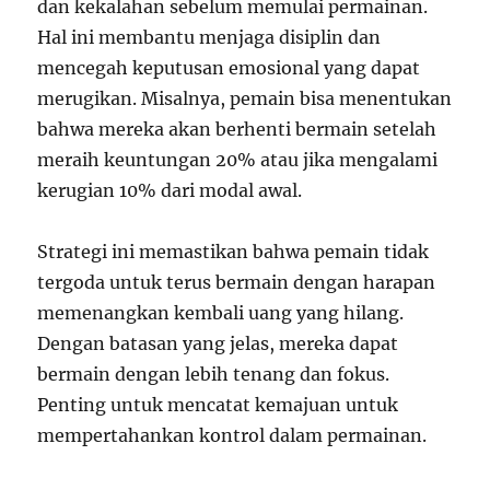
dan kekalahan sebelum memulai permainan.
Hal ini membantu menjaga disiplin dan
mencegah keputusan emosional yang dapat
merugikan. Misalnya, pemain bisa menentukan
bahwa mereka akan berhenti bermain setelah
meraih keuntungan 20% atau jika mengalami
kerugian 10% dari modal awal.
Strategi ini memastikan bahwa pemain tidak
tergoda untuk terus bermain dengan harapan
memenangkan kembali uang yang hilang.
Dengan batasan yang jelas, mereka dapat
bermain dengan lebih tenang dan fokus.
Penting untuk mencatat kemajuan untuk
mempertahankan kontrol dalam permainan.