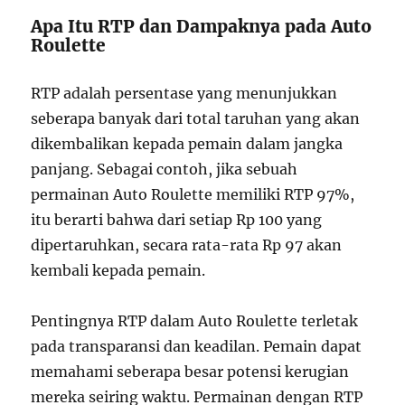
Apa Itu RTP dan Dampaknya pada Auto
Roulette
RTP adalah persentase yang menunjukkan
seberapa banyak dari total taruhan yang akan
dikembalikan kepada pemain dalam jangka
panjang. Sebagai contoh, jika sebuah
permainan Auto Roulette memiliki RTP 97%,
itu berarti bahwa dari setiap Rp 100 yang
dipertaruhkan, secara rata-rata Rp 97 akan
kembali kepada pemain.
Pentingnya RTP dalam Auto Roulette terletak
pada transparansi dan keadilan. Pemain dapat
memahami seberapa besar potensi kerugian
mereka seiring waktu. Permainan dengan RTP