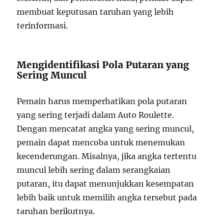
membuat keputusan taruhan yang lebih
terinformasi.
Mengidentifikasi Pola Putaran yang
Sering Muncul
Pemain harus memperhatikan pola putaran
yang sering terjadi dalam Auto Roulette.
Dengan mencatat angka yang sering muncul,
pemain dapat mencoba untuk menemukan
kecenderungan. Misalnya, jika angka tertentu
muncul lebih sering dalam serangkaian
putaran, itu dapat menunjukkan kesempatan
lebih baik untuk memilih angka tersebut pada
taruhan berikutnya.