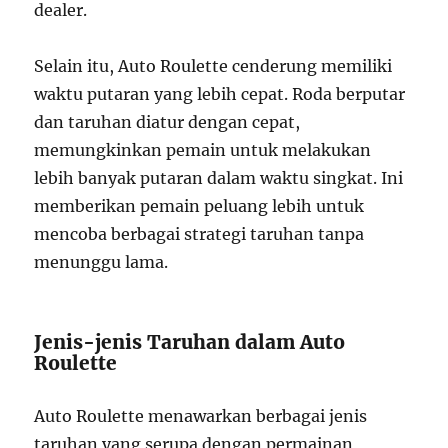
dealer.
Selain itu, Auto Roulette cenderung memiliki
waktu putaran yang lebih cepat. Roda berputar
dan taruhan diatur dengan cepat,
memungkinkan pemain untuk melakukan
lebih banyak putaran dalam waktu singkat. Ini
memberikan pemain peluang lebih untuk
mencoba berbagai strategi taruhan tanpa
menunggu lama.
Jenis-jenis Taruhan dalam Auto
Roulette
Auto Roulette menawarkan berbagai jenis
taruhan yang serupa dengan permainan