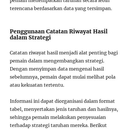
pemain menempatkan taruhan secara lebih
terencana berdasarkan data yang tersimpan.
Penggunaan Catatan Riwayat Hasil
dalam Strategi
Catatan riwayat hasil menjadi alat penting bagi
pemain dalam mengembangkan strategi.
Dengan menyimpan data mengenai hasil
sebelumnya, pemain dapat mulai melihat pola
atau kekuatan tertentu.
Informasi ini dapat diorganisasi dalam format
tabel, menyertakan jenis taruhan dan hasilnya,
sehingga pemain melakukan penyesuaian
terhadap strategi taruhan mereka. Berikut