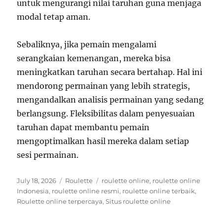
untuk mengurangi nilai taruhan guna menjaga
modal tetap aman.
Sebaliknya, jika pemain mengalami
serangkaian kemenangan, mereka bisa
meningkatkan taruhan secara bertahap. Hal ini
mendorong permainan yang lebih strategis,
mengandalkan analisis permainan yang sedang
berlangsung. Fleksibilitas dalam penyesuaian
taruhan dapat membantu pemain
mengoptimalkan hasil mereka dalam setiap
sesi permainan.
Posted
Categories
Tags
July 18, 2026
Roulette
roulette online
,
roulette online
on
Indonesia
,
roulette online resmi
,
roulette online terbaik
,
Roulette online terpercaya
,
Situs roulette online