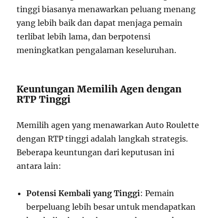
tinggi biasanya menawarkan peluang menang
yang lebih baik dan dapat menjaga pemain
terlibat lebih lama, dan berpotensi
meningkatkan pengalaman keseluruhan.
Keuntungan Memilih Agen dengan
RTP Tinggi
Memilih agen yang menawarkan Auto Roulette
dengan RTP tinggi adalah langkah strategis.
Beberapa keuntungan dari keputusan ini
antara lain:
Potensi Kembali yang Tinggi
: Pemain
berpeluang lebih besar untuk mendapatkan