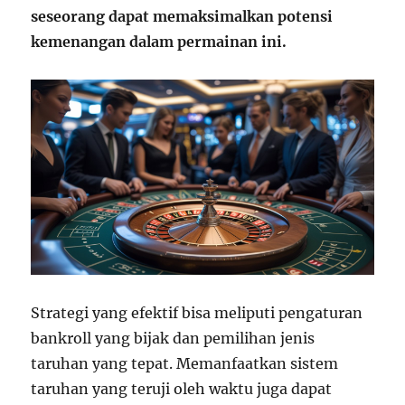
seseorang dapat memaksimalkan potensi
kemenangan dalam permainan ini.
Strategi yang efektif bisa meliputi pengaturan
bankroll yang bijak dan pemilihan jenis
taruhan yang tepat. Memanfaatkan sistem
taruhan yang teruji oleh waktu juga dapat