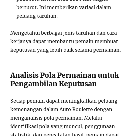
berturut. Ini memberikan variasi dalam
peluang taruhan.
Mengetahui berbagai jenis taruhan dan cara
kerjanya dapat membantu pemain membuat
keputusan yang lebih baik selama permainan.
Analisis Pola Permainan untuk
Pengambilan Keputusan
Setiap pemain dapat meningkatkan peluang
kemenangan dalam Auto Roulette dengan
menganalisis pola permainan. Melalui
identifikasi pola yang muncul, penggunaan
statistik, dan pencatatan hasil, pemain dapat