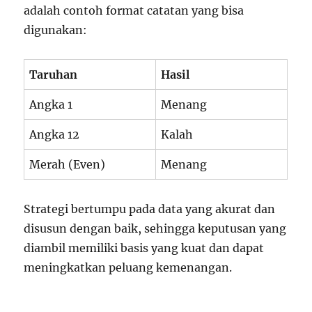
adalah contoh format catatan yang bisa
digunakan:
Taruhan
Hasil
Angka 1
Menang
Angka 12
Kalah
Merah (Even)
Menang
Strategi bertumpu pada data yang akurat dan
disusun dengan baik, sehingga keputusan yang
diambil memiliki basis yang kuat dan dapat
meningkatkan peluang kemenangan.