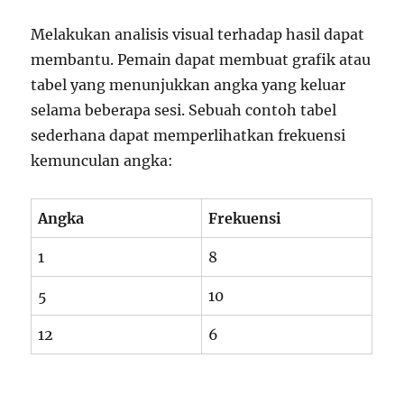
Melakukan analisis visual terhadap hasil dapat
membantu. Pemain dapat membuat grafik atau
tabel yang menunjukkan angka yang keluar
selama beberapa sesi. Sebuah contoh tabel
sederhana dapat memperlihatkan frekuensi
kemunculan angka:
Angka
Frekuensi
1
8
5
10
12
6