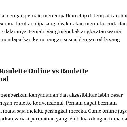
lai dengan pemain menempatkan chip di tempat taruha
h semua taruhan dipasang, dealer akan memutar roda dan
ke dalamnya. Pemain yang menebak angka atau warna
n mendapatkan kemenangan sesuai dengan odds yang
Roulette Online vs Roulette
nal
 memberikan kenyamanan dan aksesibilitas lebih besar
ngan roulette konvensional. Pemain dapat bermain
di mana saja melalui perangkat mereka. Game online jug
rkan variasi permainan yang lebih luas dengan tema d