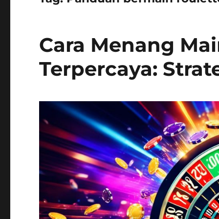
Cara Menang Main
Terpercaya: Strate