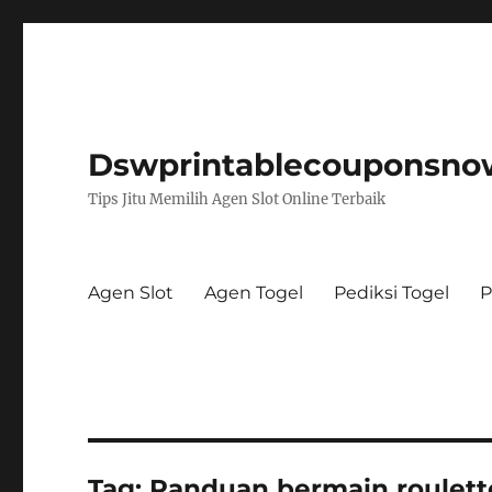
Dswprintablecouponsno
Tips Jitu Memilih Agen Slot Online Terbaik
Agen Slot
Agen Togel
Pediksi Togel
P
Tag:
Panduan bermain roulett