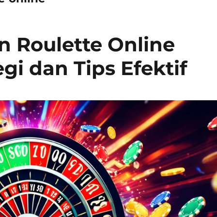
 Roulette Online
gi dan Tips Efektif