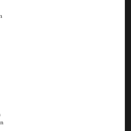
n
a
an