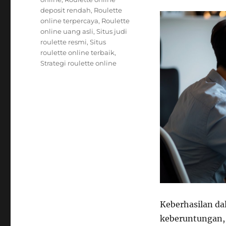
deposit rendah
,
Roulette
online terpercaya
,
Roulette
online uang asli
,
Situs judi
roulette resmi
,
Situs
roulette online terbaik
,
Strategi roulette online
Keberhasilan da
keberuntungan, 