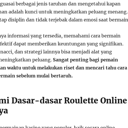
uasai berbagai jenis taruhan dan mengetahui kapan
han adalah kunci untuk meningkatkan peluang menang.
ap disiplin dan tidak terjebak dalam emosi saat bermain
ya informasi yang tersedia, memahami cara bermain
 efektif dapat memberikan keuntungan yang signifikan.
nacci, dan strategi lainnya bisa menjadi alat yang
meningkatkan peluang.
Sangat penting bagi pemain
n waktu untuk melakukan riset dan mencari tahu cara
ermain sebelum mulai bertaruh.
 Dasar-dasar Roulette Online
ya
 permainan kasino yang populer, baik secara online