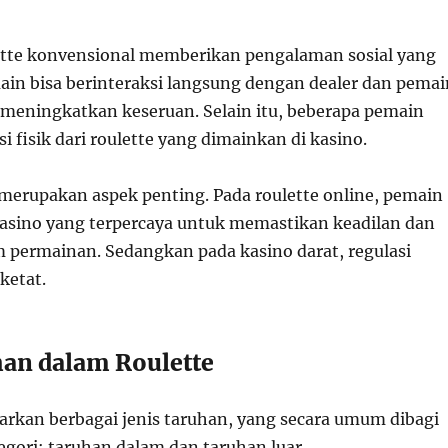
oulette konvensional memberikan pengalaman sosial yang
main bisa berinteraksi langsung dengan dealer dan pemai
t meningkatkan keseruan. Selain itu, beberapa pemain
si fisik dari roulette yang dimainkan di kasino.
erupakan aspek penting. Pada roulette online, pemain
asino yang terpercaya untuk memastikan keadilan dan
permainan. Sedangkan pada kasino darat, regulasi
 ketat.
han dalam Roulette
rkan berbagai jenis taruhan, yang secara umum dibagi
egori: taruhan dalam dan taruhan luar.