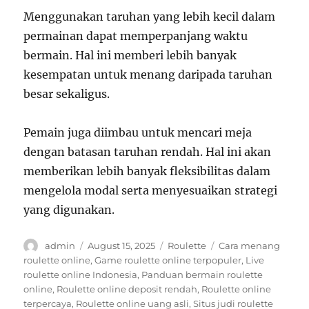
Menggunakan taruhan yang lebih kecil dalam
permainan dapat memperpanjang waktu
bermain. Hal ini memberi lebih banyak
kesempatan untuk menang daripada taruhan
besar sekaligus.
Pemain juga diimbau untuk mencari meja
dengan batasan taruhan rendah. Hal ini akan
memberikan lebih banyak fleksibilitas dalam
mengelola modal serta menyesuaikan strategi
yang digunakan.
Author
Posted
Categories
Tags
admin
August 15, 2025
Roulette
Cara menang
on
roulette online
,
Game roulette online terpopuler
,
Live
roulette online Indonesia
,
Panduan bermain roulette
online
,
Roulette online deposit rendah
,
Roulette online
terpercaya
,
Roulette online uang asli
,
Situs judi roulette