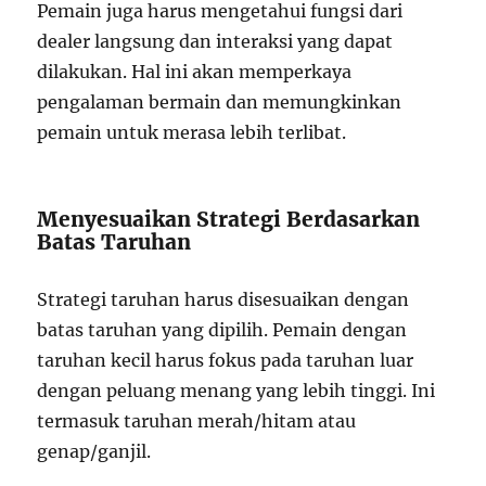
Pemain juga harus mengetahui fungsi dari
dealer langsung dan interaksi yang dapat
dilakukan. Hal ini akan memperkaya
pengalaman bermain dan memungkinkan
pemain untuk merasa lebih terlibat.
Menyesuaikan Strategi Berdasarkan
Batas Taruhan
Strategi taruhan harus disesuaikan dengan
batas taruhan yang dipilih. Pemain dengan
taruhan kecil harus fokus pada taruhan luar
dengan peluang menang yang lebih tinggi. Ini
termasuk taruhan merah/hitam atau
genap/ganjil.