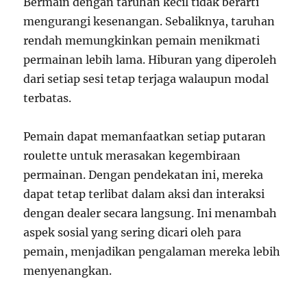
Bermain dengan taruhan kecil tidak berarti
mengurangi kesenangan. Sebaliknya, taruhan
rendah memungkinkan pemain menikmati
permainan lebih lama. Hiburan yang diperoleh
dari setiap sesi tetap terjaga walaupun modal
terbatas.
Pemain dapat memanfaatkan setiap putaran
roulette untuk merasakan kegembiraan
permainan. Dengan pendekatan ini, mereka
dapat tetap terlibat dalam aksi dan interaksi
dengan dealer secara langsung. Ini menambah
aspek sosial yang sering dicari oleh para
pemain, menjadikan pengalaman mereka lebih
menyenangkan.