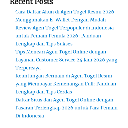
Recent Posts
Cara Daftar Akun di Agen Togel Resmi 2026
Menggunakan E-Wallet Dengan Mudah
Review Agen Togel Terpopuler di Indonesia
untuk Pemain Pemula 2026: Panduan
Lengkap dan Tips Sukses
Tips Mencari Agen Togel Online dengan
Layanan Customer Service 24 Jam 2026 yang
Terpercaya
Keuntungan Bermain di Agen Togel Resmi
yang Membayar Kemenangan Full: Panduan
Lengkap dan Tips Cerdas
Daftar Situs dan Agen Togel Online dengan
Pasaran Terlengkap 2026 untuk Para Pemain
Di Indonesia