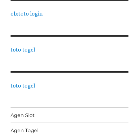
olxtoto login
toto togel
toto togel
Agen Slot
Agen Togel