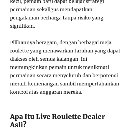
kecil, pemain baru dapat belajar strategi
permainan sekaligus mendapatkan
pengalaman berharga tanpa risiko yang
signifikan.
Pilihannya beragam, dengan berbagai meja
roulette yang menawarkan taruhan yang dapat
diakses oleh semua kalangan. Ini
memungkinkan pemain untuk menikmati
permainan secara menyeluruh dan berpotensi
meraih kemenangan sambil mempertahankan
kontrol atas anggaran mereka.
Apa Itu Live Roulette Dealer
Asli?