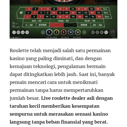
Roulette telah menjadi salah satu permainan
kasino yang paling diminati, dan dengan
kemajuan teknologi, pengalaman bermain
dapat ditingkatkan lebih jauh. Saat ini, banyak
pemain mencari cara untuk menikmati
permainan tanpa harus mempertaruhkan
jumlah besar.
Live roulette dealer asli dengan
taruhan kecil memberikan kesempatan
sempurna untuk merasakan sensasi kasino
langsung tanpa beban finansial yang berat.