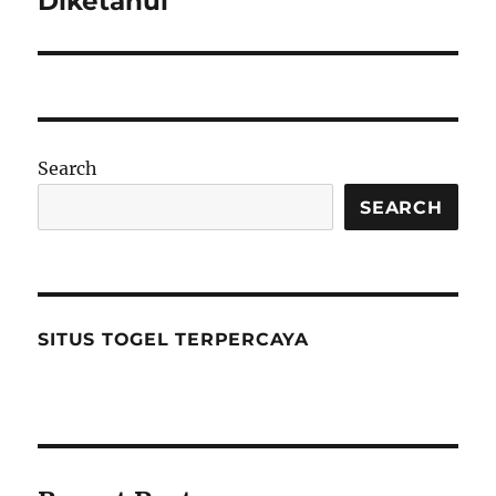
Diketahui
Search
SEARCH
SITUS TOGEL TERPERCAYA