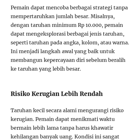
Pemain dapat mencoba berbagai strategi tanpa
mempertaruhkan jumlah besar. Misalnya,
dengan taruhan minimum Rp 10.000, pemain
dapat mengeksplorasi berbagai jenis taruhan,
seperti taruhan pada angka, kolom, atau warna.
Ini menjadi langkah awal yang baik untuk
membangun kepercayaan diri sebelum beralih
ke taruhan yang lebih besar.
Risiko Kerugian Lebih Rendah
Taruhan kecil secara alami mengurangi risiko
kerugian. Pemain dapat menikmati waktu
bermain lebih lama tanpa harus khawatir
kehilangan banyak uang. Kondisi ini sangat