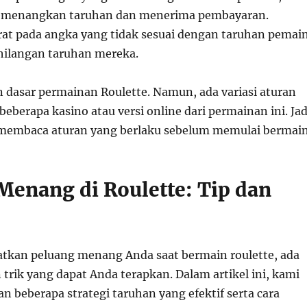
menangkan taruhan dan menerima pembayaran.
rat pada angka yang tidak sesuai dengan taruhan pemain
hilangan taruhan mereka.
n dasar permainan Roulette. Namun, ada variasi aturan
beberapa kasino atau versi online dari permainan ini. Jad
 membaca aturan yang berlaku sebelum memulai bermain
Menang di Roulette: Tip dan
kan peluang menang Anda saat bermain roulette, ada
 trik yang dapat Anda terapkan. Dalam artikel ini, kami
 beberapa strategi taruhan yang efektif serta cara