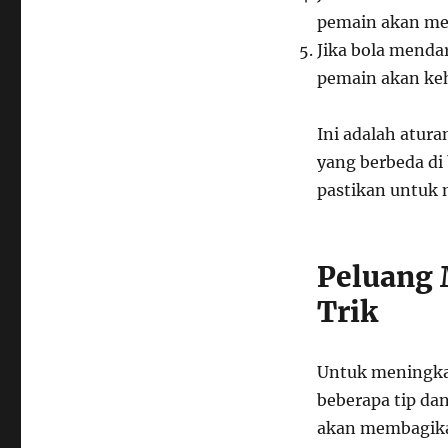
pemain akan me
Jika bola menda
pemain akan ke
Ini adalah atura
yang berbeda di 
pastikan untuk
Peluang 
Trik
Untuk meningkat
beberapa tip dan
akan membagikan