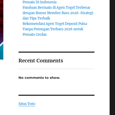
Pemain Di Indonesia
Panduan Bermain di Agen Togel Terbesar
dengan Bonus Member Baru 2026: Strategi
dan Tips Terbaik
Rekomendasi Agen Togel Deposit Pulsa
Tanpa Potongan Terbaru 2026 untuk
Pemain Cerdas
Recent Comments
No comments to show.
Situs Toto