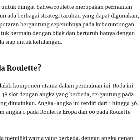
 untuk diingat bahwa roulette merupakan permainan
un ada berbagai strategi taruhan yang dapat digunakan,
ap putaran bergantung sepenuhnya pada keberuntungan.
untuk bermain dengan bijak dan bertaruh hanya dengan
a siap untuk kehilangan.
da Roulette?
dalah komponen utama dalam permainan ini. Roda ini
u 38 slot dengan angka yang berbeda, tergantung pada
ang dimainkan. Angka-angka ini terdiri dari 1 hingga 36,
 angka 0 pada Roulette Eropa dan 00 pada Roulette
roda memiliki warna yang berbeda, dengan angka genap