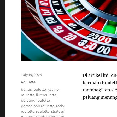
Posted
July 19, 2024
Di artikel ini,
on
Categories
Roulette
bermain Roulet
Tags
bonus roulette
,
kasino
membagikan stra
roulette
,
live roulette
,
peluang menang
peluang roulette
,
permainan roulette
,
roda
roulette
,
roulette
,
strategi
roulette
,
taruhan roulette
,