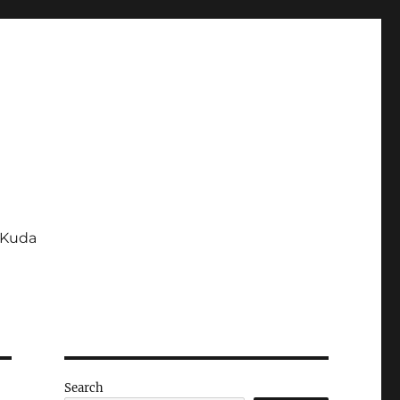
 Kuda
Search