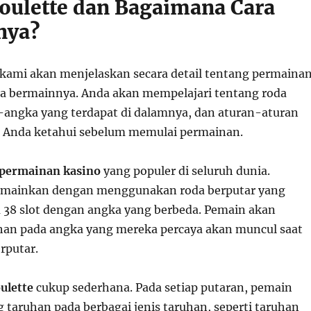
Roulette dan Bagaimana Cara
nya?
, kami akan menjelaskan secara detail tentang permaina
a bermainnya. Anda akan mempelajari tentang roda
-angka yang terdapat di dalamnya, dan aturan-aturan
u Anda ketahui sebelum memulai permainan.
permainan kasino
yang populer di seluruh dunia.
dimainkan dengan menggunakan roda berputar yang
u 38 slot dengan angka yang berbeda. Pemain akan
an pada angka yang mereka percaya akan muncul saat
rputar.
ulette
cukup sederhana. Pada setiap putaran, pemain
taruhan pada berbagai jenis taruhan, seperti taruhan