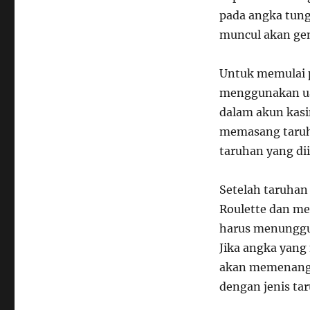
pada angka tung
muncul akan gen
Untuk memulai p
menggunakan ua
dalam akun kasi
memasang taruh
taruhan yang di
Setelah taruhan
Roulette dan me
harus menunggu 
Jika angka yang
akan memenangk
dengan jenis tar