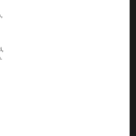
,
i,
.