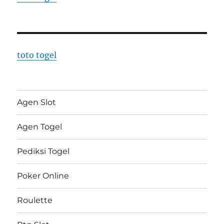
toto togel
Agen Slot
Agen Togel
Pediksi Togel
Poker Online
Roulette