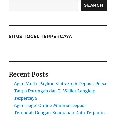
SEARCH
SITUS TOGEL TERPERCAYA
Recent Posts
Agen Multi-Payline Slots 2026 Deposit Pulsa
Tanpa Potongan dan E-Wallet Lengkap
Terpercaya
Agen Togel Online Minimal Deposit
Terendah Dengan Keamanan Data Terjamin