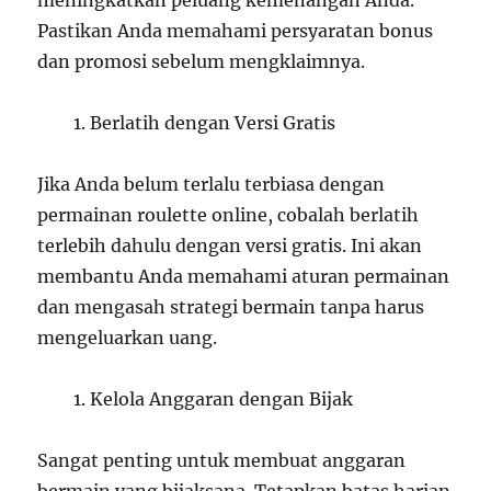
Pastikan Anda memahami persyaratan bonus
dan promosi sebelum mengklaimnya.
Berlatih dengan Versi Gratis
Jika Anda belum terlalu terbiasa dengan
permainan roulette online, cobalah berlatih
terlebih dahulu dengan versi gratis. Ini akan
membantu Anda memahami aturan permainan
dan mengasah strategi bermain tanpa harus
mengeluarkan uang.
Kelola Anggaran dengan Bijak
Sangat penting untuk membuat anggaran
bermain yang bijaksana. Tetapkan batas harian