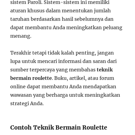
sistem Paroli. Sistem-sistem ini memiliki
aturan khusus dalam menentukan jumlah
taruhan berdasarkan hasil sebelumnya dan
dapat membantu Anda meningkatkan peluang
menang.
Terakhir tetapi tidak kalah penting, jangan
lupa untuk mencari informasi dan saran dari
sumber terpercaya yang membahas
teknik
bermain roulette
. Buku, artikel, atau forum
online dapat membantu Anda mendapatkan
wawasan yang berharga untuk meningkatkan
strategi Anda.
Contoh Teknik Bermain Roulette