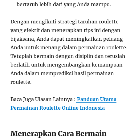
bertaruh lebih dari yang Anda mampu.
Dengan mengikuti strategi taruhan roulette
yang efektif dan menerapkan tips ini dengan
bijaksana, Anda dapat meningkatkan peluang
Anda untuk menang dalam permainan roulette.
Tetaplah bermain dengan disiplin dan teruslah
berlatih untuk mengembangkan kemampuan
Anda dalam memprediksi hasil permainan
roulette.
Baca Juga Ulasan Lainnya :
Panduan Utama
Permainan Roulette Online Indonesia
Menerapkan Cara Bermain