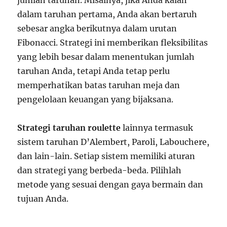
dalam taruhan pertama, Anda akan bertaruh
sebesar angka berikutnya dalam urutan
Fibonacci. Strategi ini memberikan fleksibilitas
yang lebih besar dalam menentukan jumlah
taruhan Anda, tetapi Anda tetap perlu
memperhatikan batas taruhan meja dan
pengelolaan keuangan yang bijaksana.
Strategi taruhan roulette
lainnya termasuk
sistem taruhan D’Alembert, Paroli, Labouchere,
dan lain-lain. Setiap sistem memiliki aturan
dan strategi yang berbeda-beda. Pilihlah
metode yang sesuai dengan gaya bermain dan
tujuan Anda.