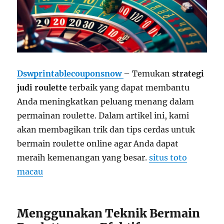
Dswprintablecouponsnow
– Temukan
strategi
judi roulette
terbaik yang dapat membantu
Anda meningkatkan peluang menang dalam
permainan roulette. Dalam artikel ini, kami
akan membagikan trik dan tips cerdas untuk
bermain roulette online agar Anda dapat
meraih kemenangan yang besar.
situs toto
macau
Menggunakan Teknik Bermain