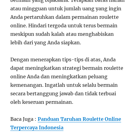
atau mingguan untuk jumlah uang yang ingin
Anda pertaruhkan dalam permainan roulette
online. Hindari tergoda untuk terus bermain
meskipun sudah kalah atau menghabiskan
lebih dari yang Anda siapkan.
Dengan menerapkan tips-tips di atas, Anda
dapat meningkatkan strategi bermain roulette
online Anda dan meningkatkan peluang
kemenangan. Ingatlah untuk selalu bermain
secara bertanggung jawab dan tidak terbuai
oleh keseruan permainan.
Baca Juga :
Panduan Taruhan Roulette Online
Terpercaya Indonesia