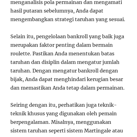
menganalisis pola permainan dan mengamati
hasil putaran sebelumnya, Anda dapat
mengembangkan strategi taruhan yang sesuai.
Selain itu, pengelolaan bankroll yang baik juga
merupakan faktor penting dalam bermain
roulette. Pastikan Anda menentukan batas
taruhan dan disiplin dalam mengatur jumlah
taruhan. Dengan mengatur bankroll dengan
bijak, Anda dapat menghindari kerugian besar
dan memastikan Anda tetap dalam permainan.
Seiring dengan itu, perhatikan juga teknik-
teknik khusus yang digunakan oleh pemain
berpengalaman. Misalnya, menggunakan
sistem taruhan seperti sistem Martingale atau