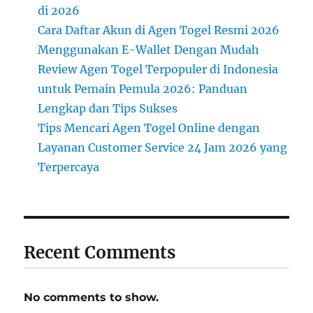
di 2026
Cara Daftar Akun di Agen Togel Resmi 2026
Menggunakan E-Wallet Dengan Mudah
Review Agen Togel Terpopuler di Indonesia
untuk Pemain Pemula 2026: Panduan
Lengkap dan Tips Sukses
Tips Mencari Agen Togel Online dengan
Layanan Customer Service 24 Jam 2026 yang
Terpercaya
Recent Comments
No comments to show.