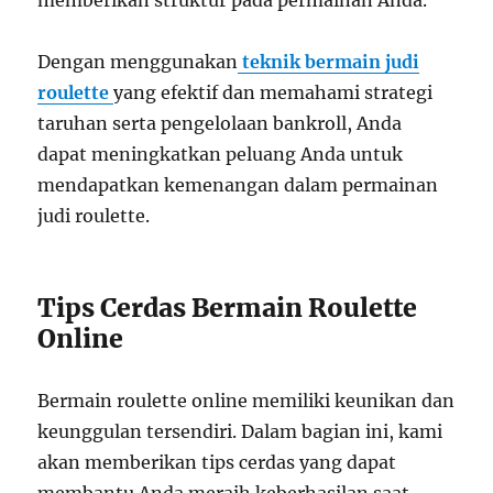
Dengan menggunakan
teknik bermain judi
roulette
yang efektif dan memahami strategi
taruhan serta pengelolaan bankroll, Anda
dapat meningkatkan peluang Anda untuk
mendapatkan kemenangan dalam permainan
judi roulette.
Tips Cerdas Bermain Roulette
Online
Bermain roulette online memiliki keunikan dan
keunggulan tersendiri. Dalam bagian ini, kami
akan memberikan tips cerdas yang dapat
membantu Anda meraih keberhasilan saat