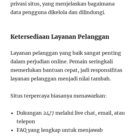
privasi situs, yang menjelaskan bagaimana
data pengguna dikelola dan dilindungi.
Ketersediaan Layanan Pelanggan
Layanan pelanggan yang baik sangat penting
dalam perjudian online. Pemain seringkali
memerlukan bantuan cepat, jadi responsifitas
layanan pelanggan menjadi nilai tambah.
Situs terpercaya biasanya menawarkan:
Dukungan 24/7 melalui live chat, email, atau
telepon
FAQ yang lengkap untuk menjawab