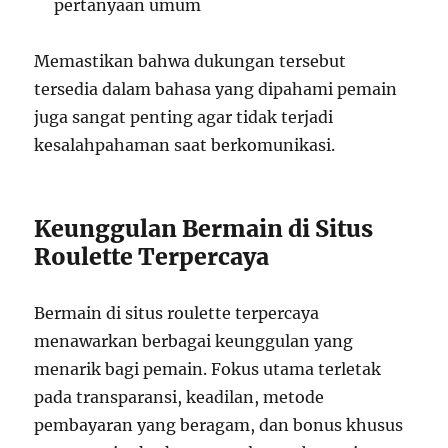
pertanyaan umum
Memastikan bahwa dukungan tersebut
tersedia dalam bahasa yang dipahami pemain
juga sangat penting agar tidak terjadi
kesalahpahaman saat berkomunikasi.
Keunggulan Bermain di Situs
Roulette Terpercaya
Bermain di situs roulette terpercaya
menawarkan berbagai keunggulan yang
menarik bagi pemain. Fokus utama terletak
pada transparansi, keadilan, metode
pembayaran yang beragam, dan bonus khusus