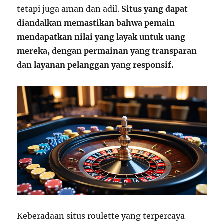
tetapi juga aman dan adil.
Situs yang dapat
diandalkan memastikan bahwa pemain
mendapatkan nilai yang layak untuk uang
mereka, dengan permainan yang transparan
dan layanan pelanggan yang responsif.
Keberadaan situs roulette yang terpercaya