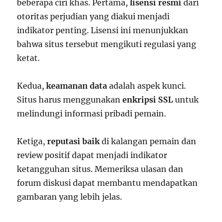
beberapa ciri khas. Pertama,
lisensi resmi
dari
otoritas perjudian yang diakui menjadi
indikator penting. Lisensi ini menunjukkan
bahwa situs tersebut mengikuti regulasi yang
ketat.
Kedua,
keamanan data
adalah aspek kunci.
Situs harus menggunakan
enkripsi SSL
untuk
melindungi informasi pribadi pemain.
Ketiga,
reputasi baik
di kalangan pemain dan
review positif dapat menjadi indikator
ketangguhan situs. Memeriksa ulasan dan
forum diskusi dapat membantu mendapatkan
gambaran yang lebih jelas.