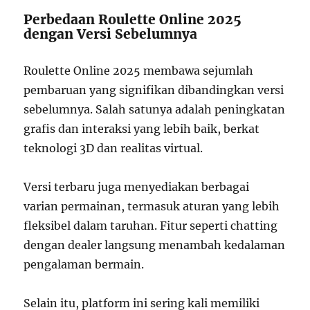
Perbedaan Roulette Online 2025
dengan Versi Sebelumnya
Roulette Online 2025 membawa sejumlah
pembaruan yang signifikan dibandingkan versi
sebelumnya. Salah satunya adalah peningkatan
grafis dan interaksi yang lebih baik, berkat
teknologi 3D dan realitas virtual.
Versi terbaru juga menyediakan berbagai
varian permainan, termasuk aturan yang lebih
fleksibel dalam taruhan. Fitur seperti chatting
dengan dealer langsung menambah kedalaman
pengalaman bermain.
Selain itu, platform ini sering kali memiliki