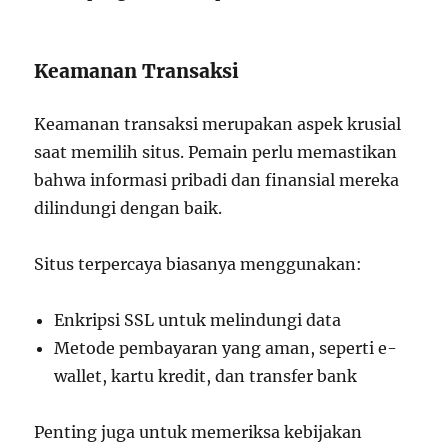
Keamanan Transaksi
Keamanan transaksi merupakan aspek krusial
saat memilih situs. Pemain perlu memastikan
bahwa informasi pribadi dan finansial mereka
dilindungi dengan baik.
Situs terpercaya biasanya menggunakan:
Enkripsi SSL untuk melindungi data
Metode pembayaran yang aman, seperti e-
wallet, kartu kredit, dan transfer bank
Penting juga untuk memeriksa kebijakan