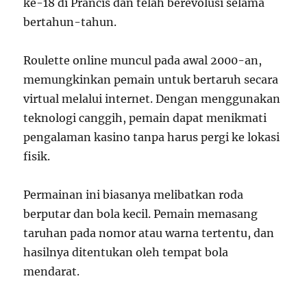
ke-18 di Prancis dan telah berevolusi selama
bertahun-tahun.
Roulette online muncul pada awal 2000-an,
memungkinkan pemain untuk bertaruh secara
virtual melalui internet. Dengan menggunakan
teknologi canggih, pemain dapat menikmati
pengalaman kasino tanpa harus pergi ke lokasi
fisik.
Permainan ini biasanya melibatkan roda
berputar dan bola kecil. Pemain memasang
taruhan pada nomor atau warna tertentu, dan
hasilnya ditentukan oleh tempat bola
mendarat.