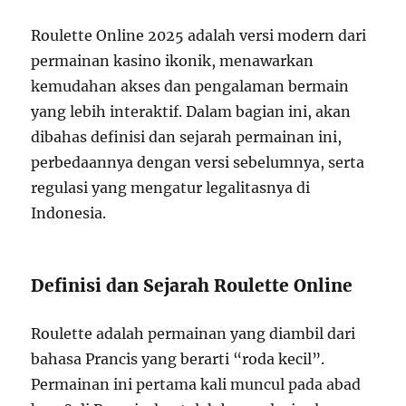
Roulette Online 2025 adalah versi modern dari
permainan kasino ikonik, menawarkan
kemudahan akses dan pengalaman bermain
yang lebih interaktif. Dalam bagian ini, akan
dibahas definisi dan sejarah permainan ini,
perbedaannya dengan versi sebelumnya, serta
regulasi yang mengatur legalitasnya di
Indonesia.
Definisi dan Sejarah Roulette Online
Roulette adalah permainan yang diambil dari
bahasa Prancis yang berarti “roda kecil”.
Permainan ini pertama kali muncul pada abad