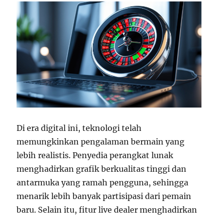
Di era digital ini, teknologi telah
memungkinkan pengalaman bermain yang
lebih realistis. Penyedia perangkat lunak
menghadirkan grafik berkualitas tinggi dan
antarmuka yang ramah pengguna, sehingga
menarik lebih banyak partisipasi dari pemain
baru. Selain itu, fitur live dealer menghadirkan