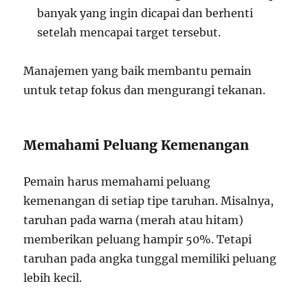
banyak yang ingin dicapai dan berhenti
setelah mencapai target tersebut.
Manajemen yang baik membantu pemain
untuk tetap fokus dan mengurangi tekanan.
Memahami Peluang Kemenangan
Pemain harus memahami peluang
kemenangan di setiap tipe taruhan. Misalnya,
taruhan pada warna (merah atau hitam)
memberikan peluang hampir 50%. Tetapi
taruhan pada angka tunggal memiliki peluang
lebih kecil.