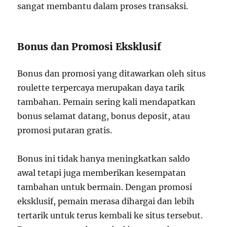
sangat membantu dalam proses transaksi.
Bonus dan Promosi Eksklusif
Bonus dan promosi yang ditawarkan oleh situs
roulette terpercaya merupakan daya tarik
tambahan. Pemain sering kali mendapatkan
bonus selamat datang, bonus deposit, atau
promosi putaran gratis.
Bonus ini tidak hanya meningkatkan saldo
awal tetapi juga memberikan kesempatan
tambahan untuk bermain. Dengan promosi
eksklusif, pemain merasa dihargai dan lebih
tertarik untuk terus kembali ke situs tersebut.