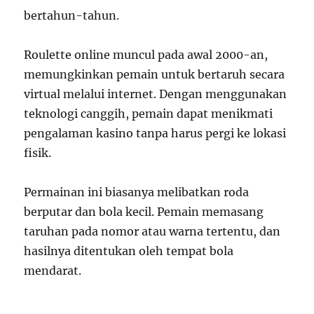
bertahun-tahun.
Roulette online muncul pada awal 2000-an,
memungkinkan pemain untuk bertaruh secara
virtual melalui internet. Dengan menggunakan
teknologi canggih, pemain dapat menikmati
pengalaman kasino tanpa harus pergi ke lokasi
fisik.
Permainan ini biasanya melibatkan roda
berputar dan bola kecil. Pemain memasang
taruhan pada nomor atau warna tertentu, dan
hasilnya ditentukan oleh tempat bola
mendarat.