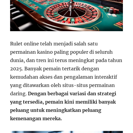
Rulet online telah menjadi salah satu
permainan kasino paling populer di seluruh
dunia, dan tren ini terus meningkat pada tahun
2025. Banyak pemain tertarik dengan
kemudahan akses dan pengalaman interaktif
yang ditawarkan oleh situs-situs permainan
daring.
Dengan berbagai variasi dan strategi
yang tersedia, pemain kini memiliki banyak
peluang untuk meningkatkan peluang
kemenangan mereka.