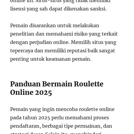
online ini. Situs-situs yang tidak memiliki
lisensi yang sah dapat dikenakan sanksi.
Pemain disarankan untuk melakukan
penelitian dan memahami risiko yang terkait
dengan perjudian online. Memilih situs yang
tepercaya dan memiliki reputasi baik sangat
penting untuk keamanan pemain.
Panduan Bermain Roulette
Online 2025
Pemain yang ingin mencoba roulette online
pada tahun 2025 perlu memahami proses
pendaftaran, berbagai tipe permainan, dan