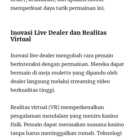
memperkuat daya tarik permainan ini.
Inovasi Live Dealer dan Realitas
Virtual
Inovasi live dealer mengubah cara pemain
berinteraksi dengan permainan. Mereka dapat
bermain di meja roulette yang dipandu oleh
dealer langsung melalui streaming video
berkualitas tinggi.
Realitas virtual (VR) memperkenalkan
pengalaman mendalam yang meniru kasino
fisik. Pemain dapat merasakan suasana kasino
tanpa harus meninggalkan rumah. Teknologi