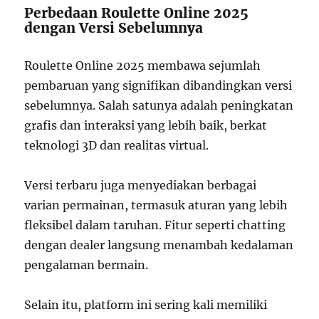
Perbedaan Roulette Online 2025
dengan Versi Sebelumnya
Roulette Online 2025 membawa sejumlah
pembaruan yang signifikan dibandingkan versi
sebelumnya. Salah satunya adalah peningkatan
grafis dan interaksi yang lebih baik, berkat
teknologi 3D dan realitas virtual.
Versi terbaru juga menyediakan berbagai
varian permainan, termasuk aturan yang lebih
fleksibel dalam taruhan. Fitur seperti chatting
dengan dealer langsung menambah kedalaman
pengalaman bermain.
Selain itu, platform ini sering kali memiliki