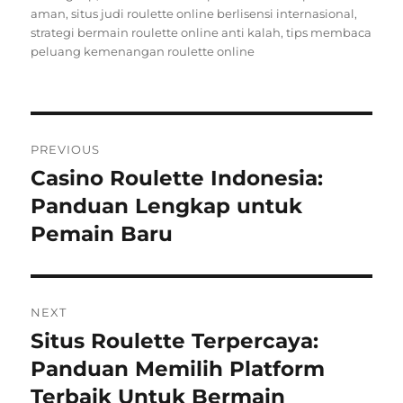
aman
,
situs judi roulette online berlisensi internasional
,
strategi bermain roulette online anti kalah
,
tips membaca
peluang kemenangan roulette online
Post
PREVIOUS
navigation
Casino Roulette Indonesia:
Previous
post:
Panduan Lengkap untuk
Pemain Baru
NEXT
Situs Roulette Terpercaya:
Next
post:
Panduan Memilih Platform
Terbaik Untuk Bermain