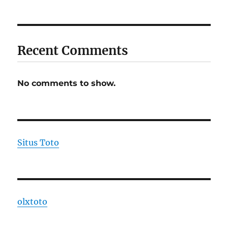
Recent Comments
No comments to show.
Situs Toto
olxtoto