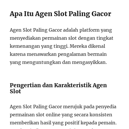
Apa Itu Agen Slot Paling Gacor
Agen Slot Paling Gacor adalah platform yang
menyediakan permainan slot dengan tingkat
kemenangan yang tinggi. Mereka dikenal
karena menawarkan pengalaman bermain
yang menguntungkan dan mengasyikkan.
Pengertian dan Karakteristik Agen
Slot
Agen Slot Paling Gacor merujuk pada penyedia
permainan slot online yang secara konsisten
memberikan hasil yang positif kepada pemain.