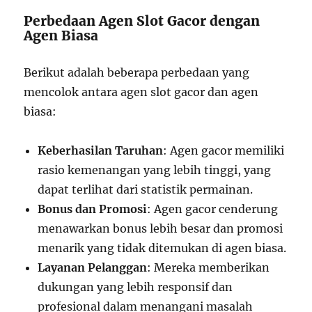
Perbedaan Agen Slot Gacor dengan
Agen Biasa
Berikut adalah beberapa perbedaan yang
mencolok antara agen slot gacor dan agen
biasa:
Keberhasilan Taruhan
: Agen gacor memiliki
rasio kemenangan yang lebih tinggi, yang
dapat terlihat dari statistik permainan.
Bonus dan Promosi
: Agen gacor cenderung
menawarkan bonus lebih besar dan promosi
menarik yang tidak ditemukan di agen biasa.
Layanan Pelanggan
: Mereka memberikan
dukungan yang lebih responsif dan
profesional dalam menangani masalah