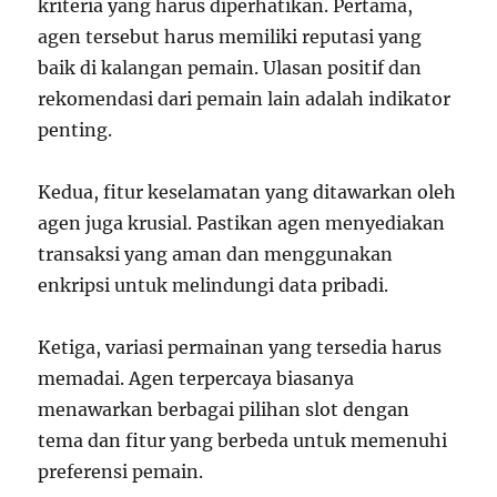
kriteria yang harus diperhatikan. Pertama,
agen tersebut harus memiliki reputasi yang
baik di kalangan pemain. Ulasan positif dan
rekomendasi dari pemain lain adalah indikator
penting.
Kedua, fitur keselamatan yang ditawarkan oleh
agen juga krusial. Pastikan agen menyediakan
transaksi yang aman dan menggunakan
enkripsi untuk melindungi data pribadi.
Ketiga, variasi permainan yang tersedia harus
memadai. Agen terpercaya biasanya
menawarkan berbagai pilihan slot dengan
tema dan fitur yang berbeda untuk memenuhi
preferensi pemain.