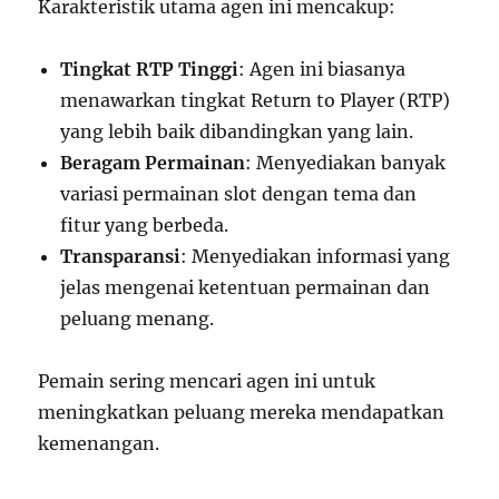
Karakteristik utama agen ini mencakup:
Tingkat RTP Tinggi
: Agen ini biasanya
menawarkan tingkat Return to Player (RTP)
yang lebih baik dibandingkan yang lain.
Beragam Permainan
: Menyediakan banyak
variasi permainan slot dengan tema dan
fitur yang berbeda.
Transparansi
: Menyediakan informasi yang
jelas mengenai ketentuan permainan dan
peluang menang.
Pemain sering mencari agen ini untuk
meningkatkan peluang mereka mendapatkan
kemenangan.