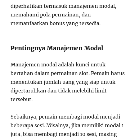
diperhatikan termasuk manajemen modal,
memahami pola permainan, dan
memanfaatkan bonus yang tersedia.
Pentingnya Manajemen Modal
Manajemen modal adalah kunci untuk
bertahan dalam permainan slot. Pemain harus
menentukan jumlah uang yang siap untuk
dipertaruhkan dan tidak melebihi limit
tersebut.
Sebaiknya, pemain membagi modal menjadi
beberapa sesi. Misalnya, jika memiliki modal 1
juta, bisa membagi menjadi 10 sesi, masing-