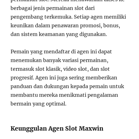
berbagai jenis permainan slot dari
pengembang terkemuka. Setiap agen memiliki
keunikan dalam penawaran promosi, bonus,
dan sistem keamanan yang digunakan.
Pemain yang mendaftar di agen ini dapat
menemukan banyak variasi permainan,
termasuk slot klasik, video slot, dan slot
progresif. Agen ini juga sering memberikan
panduan dan dukungan kepada pemain untuk
membantu mereka menikmati pengalaman
bermain yang optimal.
Keunggulan Agen Slot Maxwin