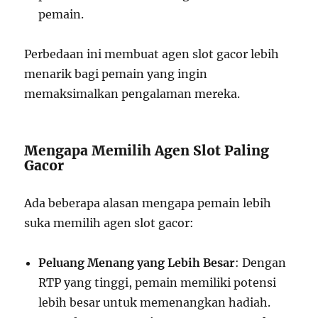
pemain.
Perbedaan ini membuat agen slot gacor lebih
menarik bagi pemain yang ingin
memaksimalkan pengalaman mereka.
Mengapa Memilih Agen Slot Paling
Gacor
Ada beberapa alasan mengapa pemain lebih
suka memilih agen slot gacor:
Peluang Menang yang Lebih Besar
: Dengan
RTP yang tinggi, pemain memiliki potensi
lebih besar untuk memenangkan hadiah.