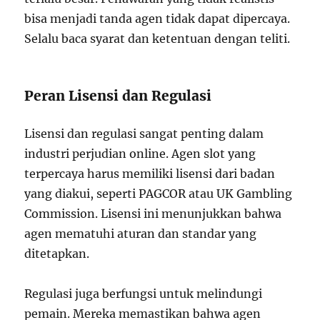
bisa menjadi tanda agen tidak dapat dipercaya.
Selalu baca syarat dan ketentuan dengan teliti.
Peran Lisensi dan Regulasi
Lisensi dan regulasi sangat penting dalam
industri perjudian online. Agen slot yang
terpercaya harus memiliki lisensi dari badan
yang diakui, seperti PAGCOR atau UK Gambling
Commission. Lisensi ini menunjukkan bahwa
agen mematuhi aturan dan standar yang
ditetapkan.
Regulasi juga berfungsi untuk melindungi
pemain. Mereka memastikan bahwa agen