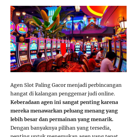
Agen Slot Paling Gacor menjadi perbincangan
hangat di kalangan penggemar judi online.
Keberadaan agen ini sangat penting karena
mereka menawarkan peluang menang yang
lebih besar dan permainan yang menarik.
Dengan banyaknya pilihan yang tersedia,
penting untuk menemukan agen yang tepat