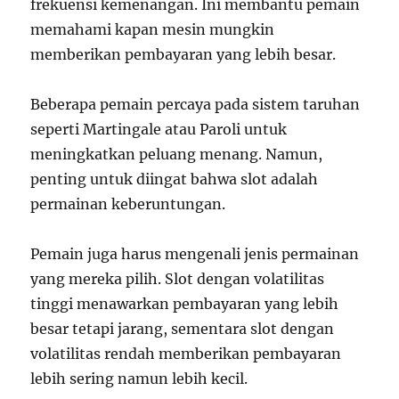
frekuensi kemenangan. Ini membantu pemain
memahami kapan mesin mungkin
memberikan pembayaran yang lebih besar.
Beberapa pemain percaya pada sistem taruhan
seperti Martingale atau Paroli untuk
meningkatkan peluang menang. Namun,
penting untuk diingat bahwa slot adalah
permainan keberuntungan.
Pemain juga harus mengenali jenis permainan
yang mereka pilih. Slot dengan volatilitas
tinggi menawarkan pembayaran yang lebih
besar tetapi jarang, sementara slot dengan
volatilitas rendah memberikan pembayaran
lebih sering namun lebih kecil.