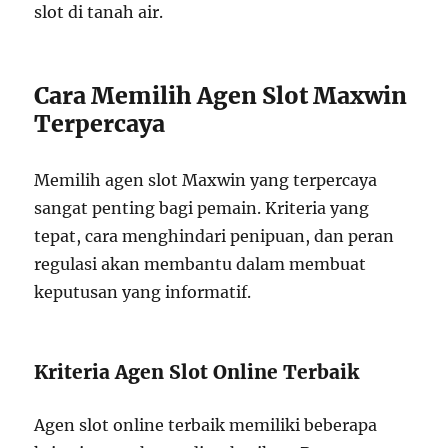
slot di tanah air.
Cara Memilih Agen Slot Maxwin
Terpercaya
Memilih agen slot Maxwin yang terpercaya
sangat penting bagi pemain. Kriteria yang
tepat, cara menghindari penipuan, dan peran
regulasi akan membantu dalam membuat
keputusan yang informatif.
Kriteria Agen Slot Online Terbaik
Agen slot online terbaik memiliki beberapa