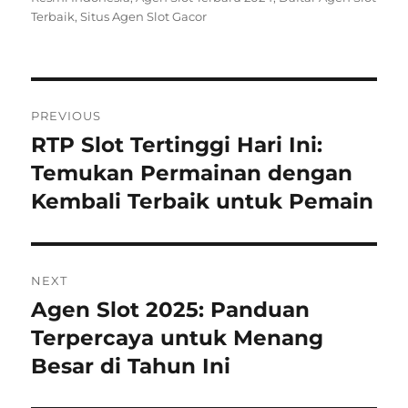
Terbaik
,
Situs Agen Slot Gacor
Post
PREVIOUS
navigation
RTP Slot Tertinggi Hari Ini:
Previous
post:
Temukan Permainan dengan
Kembali Terbaik untuk Pemain
NEXT
Agen Slot 2025: Panduan
Next
post:
Terpercaya untuk Menang
Besar di Tahun Ini