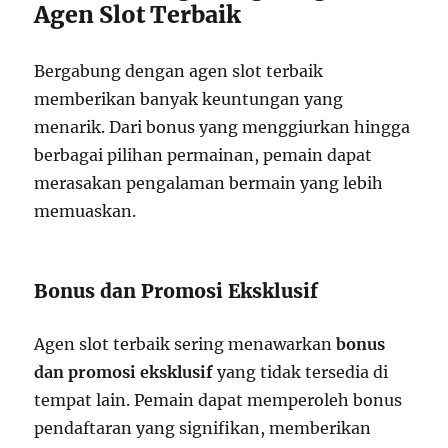
Agen Slot Terbaik
Bergabung dengan agen slot terbaik
memberikan banyak keuntungan yang
menarik. Dari bonus yang menggiurkan hingga
berbagai pilihan permainan, pemain dapat
merasakan pengalaman bermain yang lebih
memuaskan.
Bonus dan Promosi Eksklusif
Agen slot terbaik sering menawarkan
bonus
dan promosi eksklusif
yang tidak tersedia di
tempat lain. Pemain dapat memperoleh bonus
pendaftaran yang signifikan, memberikan