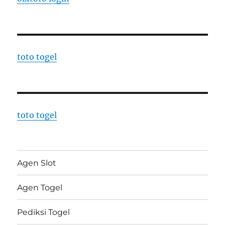
toto togel
toto togel
Agen Slot
Agen Togel
Pediksi Togel