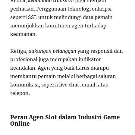
Kedua,
keamanan transaksi
juga menjadi
perhatian. Penggunaan teknologi enkripsi
seperti SSL untuk melindungi data pemain
menunjukkan komitmen agen terhadap
keamanan.
Ketiga,
dukungan pelanggan
yang responsif dan
profesional juga merupakan indikator
keandalan. Agen yang baik harus mampu
membantu pemain melalui berbagai saluran
komunikasi, seperti live chat, email, atau
telepon.
Peran Agen Slot dalam Industri Game
Online