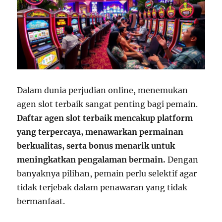
Dalam dunia perjudian online, menemukan
agen slot terbaik sangat penting bagi pemain.
Daftar agen slot terbaik mencakup platform
yang terpercaya, menawarkan permainan
berkualitas, serta bonus menarik untuk
meningkatkan pengalaman bermain.
Dengan
banyaknya pilihan, pemain perlu selektif agar
tidak terjebak dalam penawaran yang tidak
bermanfaat.