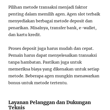
Pilihan metode transaksi menjadi faktor
penting dalam memilih agen. Agen slot terbaik
menyediakan berbagai metode deposit dan
penarikan. Misalnya, transfer bank, e-wallet,
dan kartu kredit.
Proses deposit juga harus mudah dan cepat.
Pemain harus dapat menyelesaikan transaksi
tanpa hambatan. Pastikan juga untuk
memeriksa biaya yang dikenakan untuk setiap
metode. Beberapa agen mungkin menawarkan
bonus untuk metode tertentu.
Layanan Pelanggan dan Dukungan
Teknis