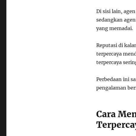
Di sisi lain, a
sedangkan agen
yang memadai.
Reputasi di kal
terpercaya mend
terpercaya serin
Perbedaan ini s
pengalaman ber
Cara Mem
Terperca