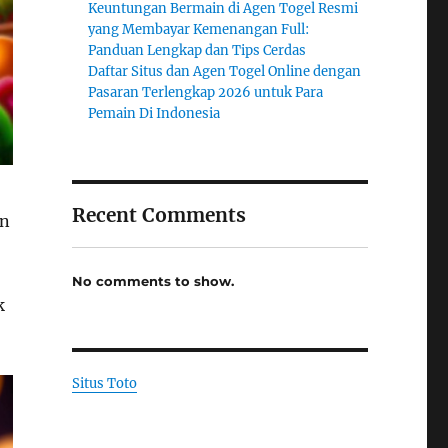
Keuntungan Bermain di Agen Togel Resmi
yang Membayar Kemenangan Full:
Panduan Lengkap dan Tips Cerdas
Daftar Situs dan Agen Togel Online dengan
Pasaran Terlengkap 2026 untuk Para
Pemain Di Indonesia
Recent Comments
an
No comments to show.
k
Situs Toto