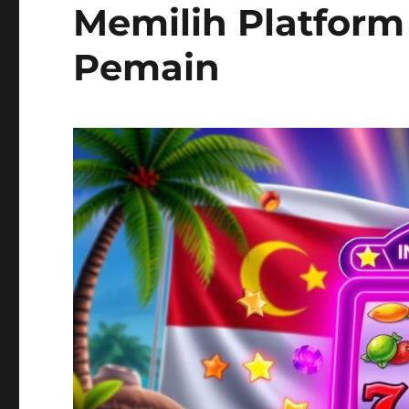
Memilih Platform
Pemain