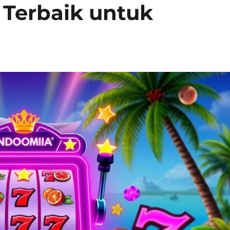
 Terbaik untuk