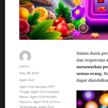
Dalam dunia per
dan terpercaya 
Author
admin
menawarkan pen
Posted
May 28, 2025
semua orang.
Ha
on
Categories
Agen Slot
dapat diandalk
Tags
Agen Slot dengan RTP
Tinggi
,
Agen Slot Jackpot
Besar
,
Agen Slot Mudah
Maxwin
,
Agen Slot Online
Terlengkap
,
Agen Slot