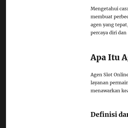
Mengetahui cara
membuat perbed
agen yang tepat
percaya diri dan
Apa Itu 
Agen Slot Onlin
layanan permain
menawarkan kea
Definisi da