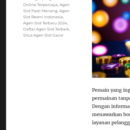
Online Terpercaya
,
Agen
Slot Pasti Menang
,
Agen
Slot Resmi Indonesia
,
Agen Slot Terbaru 2024
,
Daftar Agen Slot Terbaik
,
Situs Agen Slot Gacor
Pemain yang in
permainan tanpa 
Dengan informas
menawarkan bon
layanan pelangg