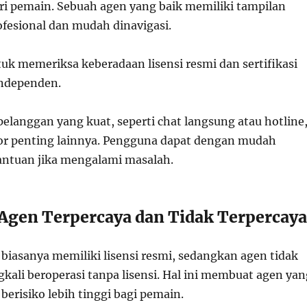
ari pemain. Sebuah agen yang baik memiliki tampilan
ofesional dan mudah dinavigasi.
uk memeriksa keberadaan lisensi resmi dan sertifikasi
independen.
elanggan yang kuat, seperti chat langsung atau hotline
or penting lainnya. Pengguna dapat dengan mudah
ntuan jika mengalami masalah.
Agen Terpercaya dan Tidak Terpercaya
 biasanya memiliki lisensi resmi, sedangkan agen tidak
gkali beroperasi tanpa lisensi. Hal ini membuat agen yan
 berisiko lebih tinggi bagi pemain.