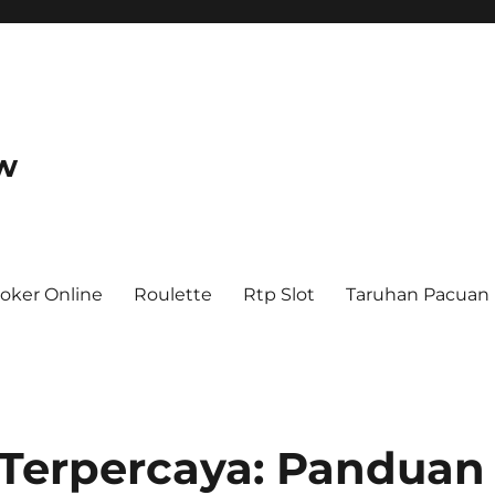
w
oker Online
Roulette
Rtp Slot
Taruhan Pacuan
 Terpercaya: Panduan