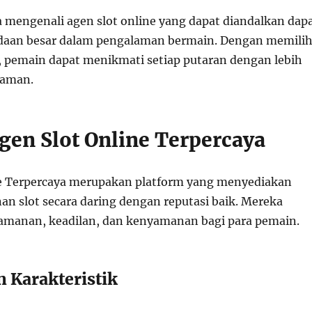
 mengenali agen slot online yang dapat diandalkan dap
aan besar dalam pengalaman bermain. Dengan memili
, pemain dapat menikmati setiap putaran dengan lebih
 aman.
Agen Slot Online Terpercaya
e Terpercaya merupakan platform yang menyediakan
an slot secara daring dengan reputasi baik. Mereka
manan, keadilan, dan kenyamanan bagi para pemain.
n Karakteristik