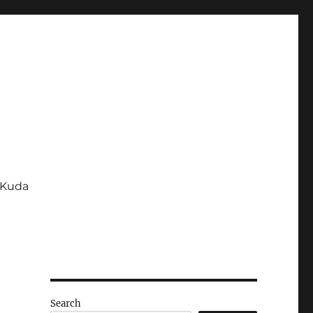
 Kuda
Search