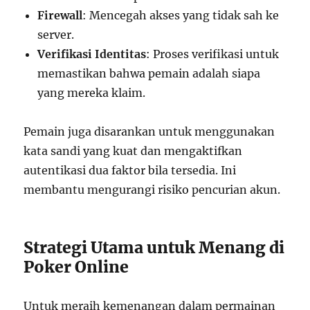
Firewall
: Mencegah akses yang tidak sah ke
server.
Verifikasi Identitas
: Proses verifikasi untuk
memastikan bahwa pemain adalah siapa
yang mereka klaim.
Pemain juga disarankan untuk menggunakan
kata sandi yang kuat dan mengaktifkan
autentikasi dua faktor bila tersedia. Ini
membantu mengurangi risiko pencurian akun.
Strategi Utama untuk Menang di
Poker Online
Untuk meraih kemenangan dalam permainan