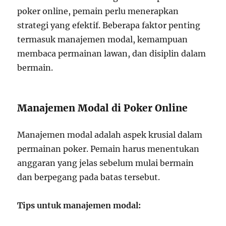
poker online, pemain perlu menerapkan
strategi yang efektif. Beberapa faktor penting
termasuk manajemen modal, kemampuan
membaca permainan lawan, dan disiplin dalam
bermain.
Manajemen Modal di Poker Online
Manajemen modal adalah aspek krusial dalam
permainan poker. Pemain harus menentukan
anggaran yang jelas sebelum mulai bermain
dan berpegang pada batas tersebut.
Tips untuk manajemen modal: