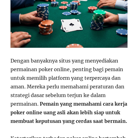
Dengan banyaknya situs yang menyediakan
permainan poker online, penting bagi pemain
untuk memilih platform yang terpercaya dan
aman. Mereka perlu memahami peraturan dan
strategi dasar sebelum terjun ke dalam
permainan.
Pemain yang memahami cara kerja
poker online uang asli akan lebih siap untuk
membuat keputusan yang cerdas saat bermain.