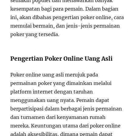
semakin populer dan menawarkan banyak
kesempatan bagi para pemain. Dalam bagian
ini, akan dibahas pengertian poker online, cara
memulai bermain, dan jenis-jenis permainan
poker yang tersedia.
Pengertian Poker Online Uang Asli
Poker online uang asli merujuk pada
permainan poker yang dimainkan melalui
platform internet dengan taruhan
menggunakan uang nyata. Pemain dapat
berpartisipasi dalam berbagai jenis permainan
dan turnamen dari kenyamanan rumah
mereka. Keuntungan utama dari poker online
adalah aksesibilitas, dimana pemain dapat