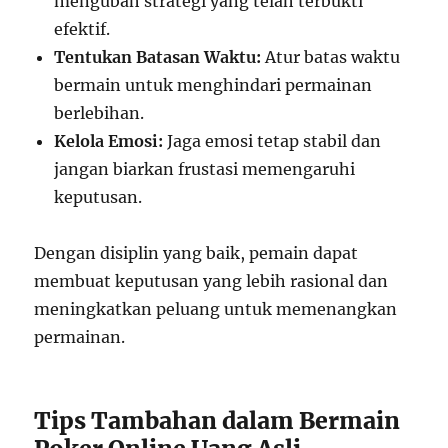
mengubah strategi yang telah terbukti
efektif.
Tentukan Batasan Waktu:
Atur batas waktu
bermain untuk menghindari permainan
berlebihan.
Kelola Emosi:
Jaga emosi tetap stabil dan
jangan biarkan frustasi memengaruhi
keputusan.
Dengan disiplin yang baik, pemain dapat
membuat keputusan yang lebih rasional dan
meningkatkan peluang untuk memenangkan
permainan.
Tips Tambahan dalam Bermain