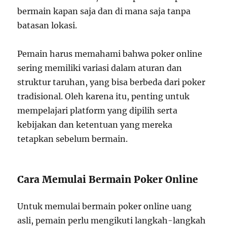
bermain kapan saja dan di mana saja tanpa
batasan lokasi.
Pemain harus memahami bahwa poker online
sering memiliki variasi dalam aturan dan
struktur taruhan, yang bisa berbeda dari poker
tradisional. Oleh karena itu, penting untuk
mempelajari platform yang dipilih serta
kebijakan dan ketentuan yang mereka
tetapkan sebelum bermain.
Cara Memulai Bermain Poker Online
Untuk memulai bermain poker online uang
asli, pemain perlu mengikuti langkah-langkah