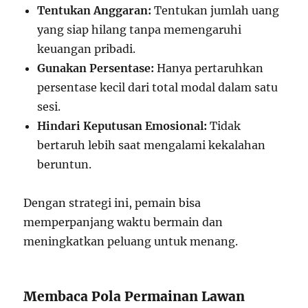
Tentukan Anggaran:
Tentukan jumlah uang
yang siap hilang tanpa memengaruhi
keuangan pribadi.
Gunakan Persentase:
Hanya pertaruhkan
persentase kecil dari total modal dalam satu
sesi.
Hindari Keputusan Emosional:
Tidak
bertaruh lebih saat mengalami kekalahan
beruntun.
Dengan strategi ini, pemain bisa
memperpanjang waktu bermain dan
meningkatkan peluang untuk menang.
Membaca Pola Permainan Lawan