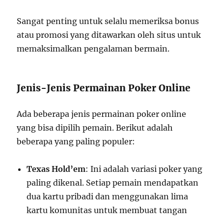
Sangat penting untuk selalu memeriksa bonus
atau promosi yang ditawarkan oleh situs untuk
memaksimalkan pengalaman bermain.
Jenis-Jenis Permainan Poker Online
Ada beberapa jenis permainan poker online
yang bisa dipilih pemain. Berikut adalah
beberapa yang paling populer:
Texas Hold’em
: Ini adalah variasi poker yang
paling dikenal. Setiap pemain mendapatkan
dua kartu pribadi dan menggunakan lima
kartu komunitas untuk membuat tangan