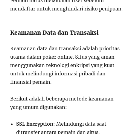
Pemain harus melakukan riset sebelum
mendaftar untuk menghindari risiko penipuan.
Keamanan Data dan Transaksi
Keamanan data dan transaksi adalah prioritas
utama dalam poker online. Situs yang aman
menggunakan teknologi enkripsi yang kuat
untuk melindungi informasi pribadi dan
finansial pemain.
Berikut adalah beberapa metode keamanan
yang umum digunakan:
SSL Encryption
: Melindungi data saat
ditransfer antara pemain dan situs.