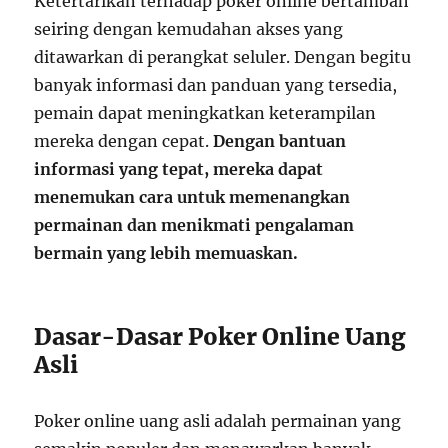
Ketertarikan terhadap poker online bertambah
seiring dengan kemudahan akses yang
ditawarkan di perangkat seluler. Dengan begitu
banyak informasi dan panduan yang tersedia,
pemain dapat meningkatkan keterampilan
mereka dengan cepat.
Dengan bantuan
informasi yang tepat, mereka dapat
menemukan cara untuk memenangkan
permainan dan menikmati pengalaman
bermain yang lebih memuaskan.
Dasar-Dasar Poker Online Uang
Asli
Poker online uang asli adalah permainan yang