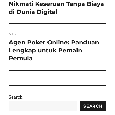
post:
Nikmati Keseruan Tanpa Biaya
di Dunia Digital
NEXT
Agen Poker Online: Panduan
Next
post:
Lengkap untuk Pemain
Pemula
Search
SEARCH