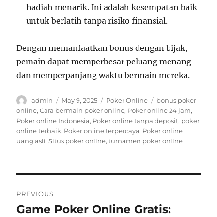
hadiah menarik. Ini adalah kesempatan baik
untuk berlatih tanpa risiko finansial.
Dengan memanfaatkan bonus dengan bijak,
pemain dapat memperbesar peluang menang
dan memperpanjang waktu bermain mereka.
Author
Posted
Categories
Tags
admin
May 9, 2025
Poker Online
bonus poker
on
online
,
Cara bermain poker online
,
Poker online 24 jam
,
Poker online Indonesia
,
Poker online tanpa deposit
,
poker
online terbaik
,
Poker online terpercaya
,
Poker online
uang asli
,
Situs poker online
,
turnamen poker online
Post
PREVIOUS
navigation
Game Poker Online Gratis:
Previous