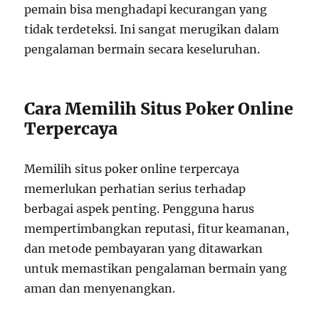
pemain bisa menghadapi kecurangan yang
tidak terdeteksi. Ini sangat merugikan dalam
pengalaman bermain secara keseluruhan.
Cara Memilih Situs Poker Online
Terpercaya
Memilih situs poker online terpercaya
memerlukan perhatian serius terhadap
berbagai aspek penting. Pengguna harus
mempertimbangkan reputasi, fitur keamanan,
dan metode pembayaran yang ditawarkan
untuk memastikan pengalaman bermain yang
aman dan menyenangkan.