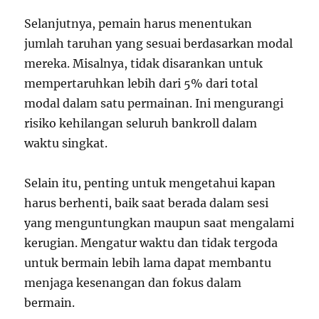
Selanjutnya, pemain harus menentukan
jumlah taruhan yang sesuai berdasarkan modal
mereka. Misalnya, tidak disarankan untuk
mempertaruhkan lebih dari 5% dari total
modal dalam satu permainan. Ini mengurangi
risiko kehilangan seluruh bankroll dalam
waktu singkat.
Selain itu, penting untuk mengetahui kapan
harus berhenti, baik saat berada dalam sesi
yang menguntungkan maupun saat mengalami
kerugian. Mengatur waktu dan tidak tergoda
untuk bermain lebih lama dapat membantu
menjaga kesenangan dan fokus dalam
bermain.