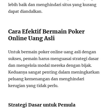
lebih baik dan menghindari situs yang kurang
dapat diandalkan.
Cara Efektif Bermain Poker
Online Uang Asli
Untuk bermain poker online uang asli dengan
sukses, pemain harus menguasai strategi dasar
dan mengelola modal mereka dengan bijak.
Keduanya sangat penting dalam meningkatkan
peluang kemenangan dan menghindari
kerugian yang tidak perlu.
Strategi Dasar untuk Pemula