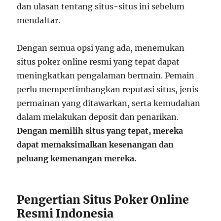
dan ulasan tentang situs-situs ini sebelum
mendaftar.
Dengan semua opsi yang ada, menemukan
situs poker online resmi yang tepat dapat
meningkatkan pengalaman bermain. Pemain
perlu mempertimbangkan reputasi situs, jenis
permainan yang ditawarkan, serta kemudahan
dalam melakukan deposit dan penarikan.
Dengan memilih situs yang tepat, mereka
dapat memaksimalkan kesenangan dan
peluang kemenangan mereka.
Pengertian Situs Poker Online
Resmi Indonesia