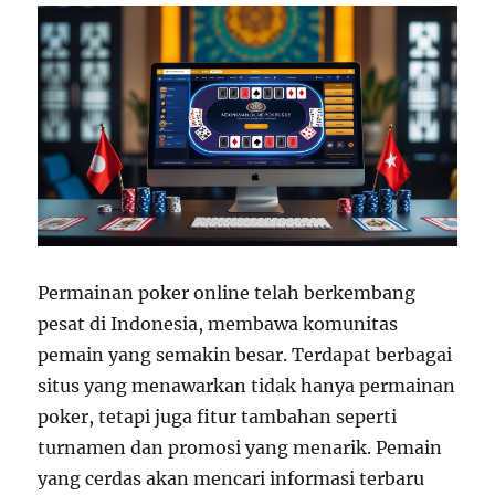
Permainan poker online telah berkembang
pesat di Indonesia, membawa komunitas
pemain yang semakin besar. Terdapat berbagai
situs yang menawarkan tidak hanya permainan
poker, tetapi juga fitur tambahan seperti
turnamen dan promosi yang menarik. Pemain
yang cerdas akan mencari informasi terbaru