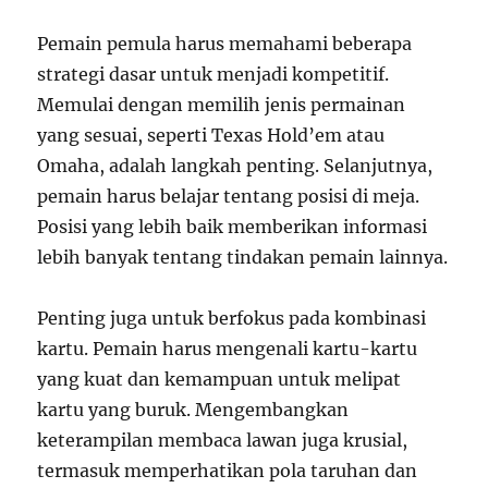
Pemain pemula harus memahami beberapa
strategi dasar untuk menjadi kompetitif.
Memulai dengan memilih jenis permainan
yang sesuai, seperti Texas Hold’em atau
Omaha, adalah langkah penting. Selanjutnya,
pemain harus belajar tentang posisi di meja.
Posisi yang lebih baik memberikan informasi
lebih banyak tentang tindakan pemain lainnya.
Penting juga untuk berfokus pada kombinasi
kartu. Pemain harus mengenali kartu-kartu
yang kuat dan kemampuan untuk melipat
kartu yang buruk. Mengembangkan
keterampilan membaca lawan juga krusial,
termasuk memperhatikan pola taruhan dan