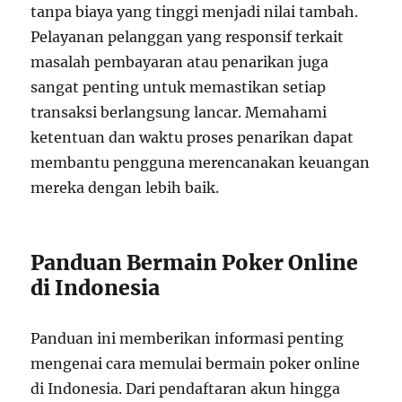
tanpa biaya yang tinggi menjadi nilai tambah.
Pelayanan pelanggan yang responsif terkait
masalah pembayaran atau penarikan juga
sangat penting untuk memastikan setiap
transaksi berlangsung lancar. Memahami
ketentuan dan waktu proses penarikan dapat
membantu pengguna merencanakan keuangan
mereka dengan lebih baik.
Panduan Bermain Poker Online
di Indonesia
Panduan ini memberikan informasi penting
mengenai cara memulai bermain poker online
di Indonesia. Dari pendaftaran akun hingga