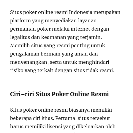
Situs poker online resmi Indonesia merupakan
platform yang menyediakan layanan
permainan poker melalui internet dengan
legalitas dan keamanan yang terjamin.
Memilih situs yang resmi penting untuk
pengalaman bermain yang aman dan
menyenangkan, serta untuk menghindari
risiko yang terkait dengan situs tidak resmi.
Ciri-ciri Situs Poker Online Resmi
Situs poker online resmi biasanya memiliki
beberapa ciri khas. Pertama, situs tersebut
harus memiliki lisensi yang dikeluarkan oleh