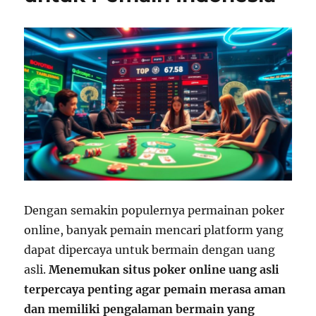
Dengan semakin populernya permainan poker
online, banyak pemain mencari platform yang
dapat dipercaya untuk bermain dengan uang
asli.
Menemukan situs poker online uang asli
terpercaya penting agar pemain merasa aman
dan memiliki pengalaman bermain yang