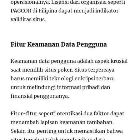
operasionalnya. Lisensi dari organisasi seperti
PAGCOR di Filipina dapat menjadi indikator
validitas situs.
Fitur Keamanan Data Pengguna
Keamanan data pengguna adalah aspek krusial
saat memilih situs poker. Situs terpercaya
harus memiliki teknologi enkripsi terbaru
untuk melindungi informasi pribadi dan
finansial penggunanya.
Fitur-fitur seperti otentikasi dua faktor dapat
menambah lapisan keamanan tambahan.
Selain itu, penting untuk memastikan bahwa
situs tersebut tidak membagikan data