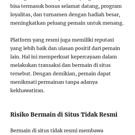
bisa termasuk bonus selamat datang, program
loyalitas, dan turnamen dengan hadiah besar,
meningkatkan peluang pemain untuk menang.
Platform yang resmi juga memiliki reputasi
yang lebih baik dan ulasan positif dari pemain
lain. Hal ini memperkuat kepercayaan dalam
melakukan transaksi dan bermain di situs
tersebut. Dengan demikian, pemain dapat
menikmati permainan tanpa adanya
kekhawatiran.
Risiko Bermain di Situs Tidak Resmi
Bermain di situs tidak resmi membawa