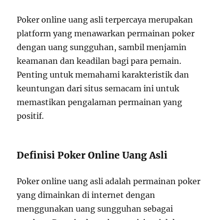
Poker online uang asli terpercaya merupakan
platform yang menawarkan permainan poker
dengan uang sungguhan, sambil menjamin
keamanan dan keadilan bagi para pemain.
Penting untuk memahami karakteristik dan
keuntungan dari situs semacam ini untuk
memastikan pengalaman permainan yang
positif.
Definisi Poker Online Uang Asli
Poker online uang asli adalah permainan poker
yang dimainkan di internet dengan
menggunakan uang sungguhan sebagai