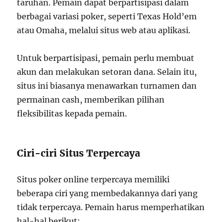
taruhan. Pemain dapat berpartisipasi dalam
berbagai variasi poker, seperti Texas Hold’em
atau Omaha, melalui situs web atau aplikasi.
Untuk berpartisipasi, pemain perlu membuat
akun dan melakukan setoran dana. Selain itu,
situs ini biasanya menawarkan turnamen dan
permainan cash, memberikan pilihan
fleksibilitas kepada pemain.
Ciri-ciri Situs Terpercaya
Situs poker online terpercaya memiliki
beberapa ciri yang membedakannya dari yang
tidak terpercaya. Pemain harus memperhatikan
hal-hal berikut: