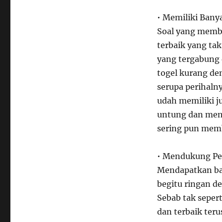
• Memiliki Bany
Soal yang memba
terbaik yang tak
yang tergabung d
togel kurang de
serupa perihaln
udah memiliki j
untung dan mena
sering pun memb
• Mendukung Pe
Mendapatkan ban
begitu ringan d
Sebab tak sepert
dan terbaik ter