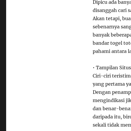
Dipicu ada bany
disanggah cari s
Akan tetapi, bu
sebenarnya sang
banyak beberapa
bandar togel to
pahami antara l
• Tampilan Situ
Ciri-ciri terist
yang pertama y
Dengan penampil
mengindikasi jik
dan benar-bena
daripada itu, b
sekali tidak me