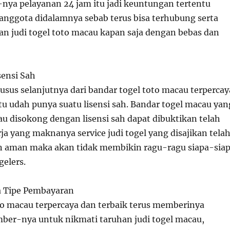
nya pelayanan 24 jam itu jadi keuntungan tertentu
anggota didalamnya sebab terus bisa terhubung serta
an judi togel toto macau kapan saja dengan bebas dan
ensi Sah
sus selanjutnya dari bandar togel toto macau terpercay
itu udah punya suatu lisensi sah. Bandar togel macau yan
u disokong dengan lisensi sah dapat dibuktikan telah
rja yang maknanya service judi togel yang disajikan tela
n aman maka akan tidak membikin ragu-ragu siapa-sia
gelers.
a Tipe Pembayaran
to macau terpercaya dan terbaik terus memberinya
er-nya untuk nikmati taruhan judi togel macau,