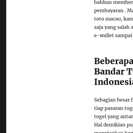
bahkan memberi 
pembayaran . Ma
toto macau, kar
saja yang salah
e-wallet sampai 
Beberapa
Bandar T
Indonesi
Sebagian besar f
tiap pasaran t
togel yang antar
Hal demikian pu