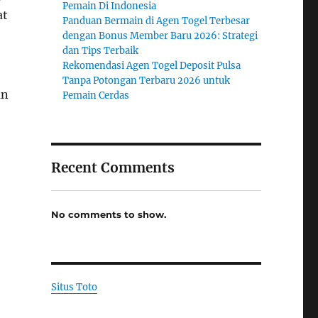
Pemain Di Indonesia
at
Panduan Bermain di Agen Togel Terbesar
dengan Bonus Member Baru 2026: Strategi
dan Tips Terbaik
Rekomendasi Agen Togel Deposit Pulsa
Tanpa Potongan Terbaru 2026 untuk
an
Pemain Cerdas
Recent Comments
No comments to show.
Situs Toto