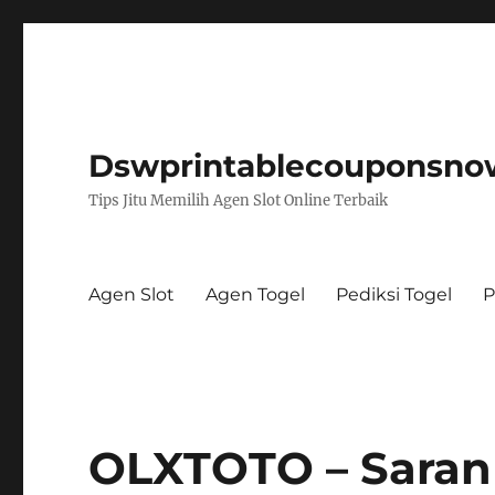
Dswprintablecouponsno
Tips Jitu Memilih Agen Slot Online Terbaik
Agen Slot
Agen Togel
Pediksi Togel
P
OLXTOTO – Saran 