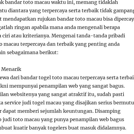
ak bandar toto macau waktu ini, memang tidaklah
atu diantara yang terpercaya serta terbaik tidak gampan
at mendapatkan rujukan bandar toto macau bisa diperca
atlah ringan apabila mana anda mengenali berapa
 ciri atau kriterianya. Mengenai tanda-tanda pribadi
to macau terpercaya dan terbaik yang penting anda
ain sebagaimana berikut:
s Menarik
imewa dari bandar togel toto macau terpercaya serta terba
akni mempunyai penampilan web yang sangat bagus.
an websitenya yang sangat atraktif itu, sudah pasti
a service judi togel macau yang disajikan serius bermutu
r dapat memberi sejumlah keuntungan. Disamping
iro judi toto macau yang punya penampilan web bagus
mbuat kuatir banyak togelers buat masuk didalamnya.