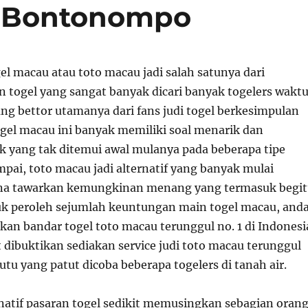
di Bontonompo
l macau atau toto macau jadi salah satunya dari
n togel yang sangat banyak dicari banyak togelers wakt
ang bettor utamanya dari fans judi togel berkesimpulan
ogel macau ini banyak memiliki soal menarik dan
ik yang tak ditemui awal mulanya pada beberapa tipe
mpai, toto macau jadi alternatif yang banyak mulai
na tawarkan kemungkinan menang yang termasuk begit
tuk peroleh sejumlah keuntungan main togel macau, and
ukan bandar togel toto macau terunggul no. 1 di Indonesi
 dibuktikan sediakan service judi toto macau terunggul
tu yang patut dicoba beberapa togelers di tanah air.
natif pasaran togel sedikit memusingkan sebagian oran