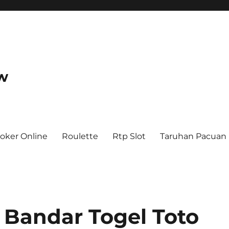
w
oker Online
Roulette
Rtp Slot
Taruhan Pacuan
Bandar Togel Toto