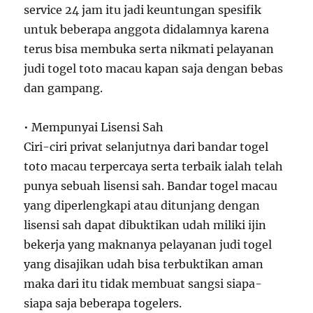
service 24 jam itu jadi keuntungan spesifik
untuk beberapa anggota didalamnya karena
terus bisa membuka serta nikmati pelayanan
judi togel toto macau kapan saja dengan bebas
dan gampang.
• Mempunyai Lisensi Sah
Ciri-ciri privat selanjutnya dari bandar togel
toto macau terpercaya serta terbaik ialah telah
punya sebuah lisensi sah. Bandar togel macau
yang diperlengkapi atau ditunjang dengan
lisensi sah dapat dibuktikan udah miliki ijin
bekerja yang maknanya pelayanan judi togel
yang disajikan udah bisa terbuktikan aman
maka dari itu tidak membuat sangsi siapa-
siapa saja beberapa togelers.