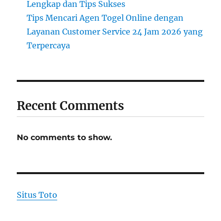
Lengkap dan Tips Sukses
Tips Mencari Agen Togel Online dengan
Layanan Customer Service 24 Jam 2026 yang
Terpercaya
Recent Comments
No comments to show.
Situs Toto