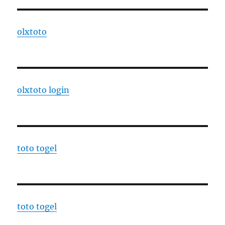
olxtoto
olxtoto login
toto togel
toto togel