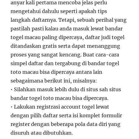
anyar kali pertama mencoba jelas perlu
mengetahui dahulu seperti apakah tips
langkah daftarnya. Tetapi, sebuah perihal yang
pastilah pasti kalau anda masuk lewat bandar
togel macau paling dipercaya, daftar judi togel
ditandaskan gratis serta dapat menanggung
proses yang sangat kencang. Buat cara-cara
simpel daftar dan tergabung di bandar togel
toto macau bisa dipercaya antara lain
sebagaimana berikut ini, misalnya:
• Silahkan masuk lebih dulu di situs sah situs
bandar togel toto macau bisa dipercaya.
• Lakukan registrasi account togel lewat
dengan pilih daftar serta isi komplet formulir
register dengan beberapa pola data diri yang
disuruh atau dibutuhkan.