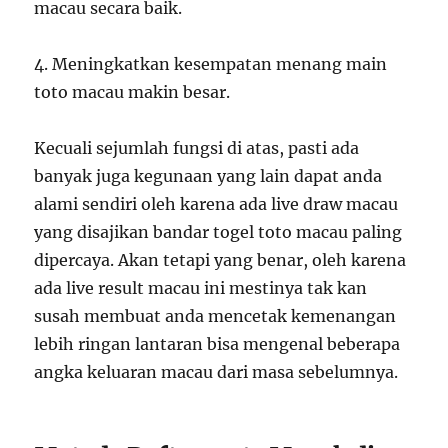
macau secara baik.
4. Meningkatkan kesempatan menang main
toto macau makin besar.
Kecuali sejumlah fungsi di atas, pasti ada
banyak juga kegunaan yang lain dapat anda
alami sendiri oleh karena ada live draw macau
yang disajikan bandar togel toto macau paling
dipercaya. Akan tetapi yang benar, oleh karena
ada live result macau ini mestinya tak kan
susah membuat anda mencetak kemenangan
lebih ringan lantaran bisa mengenal beberapa
angka keluaran macau dari masa sebelumnya.