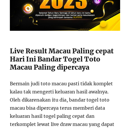
Live Result Macau Paling cepat
Hari Ini Bandar Togel Toto
Macau Paling dipercaya
Bermain judi toto macau pasti tidak komplet
kalau tak mengerti keluaran hasil awalnya.
Oleh dikarenakan itu dia, bandar togel toto
macau bisa dipercaya terus memberi data
keluaran hasil togel paling cepat dan
terkomplet lewat live draw macau yang dapat