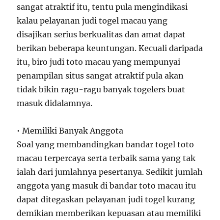
sangat atraktif itu, tentu pula mengindikasi
kalau pelayanan judi togel macau yang
disajikan serius berkualitas dan amat dapat
berikan beberapa keuntungan. Kecuali daripada
itu, biro judi toto macau yang mempunyai
penampilan situs sangat atraktif pula akan
tidak bikin ragu-ragu banyak togelers buat
masuk didalamnya.
• Memiliki Banyak Anggota
Soal yang membandingkan bandar togel toto
macau terpercaya serta terbaik sama yang tak
ialah dari jumlahnya pesertanya. Sedikit jumlah
anggota yang masuk di bandar toto macau itu
dapat ditegaskan pelayanan judi togel kurang
demikian memberikan kepuasan atau memiliki