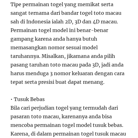
Tipe permainan togel yang memikat serta
sangat ternama dari bandar togel toto macau
sah di Indonesia ialah 2D, 3D dan 4D macau.
Permainan togel model ini benar-benar
gampang karena anda hanya butuh
memasangkan nomor sesuai model
taruhannya. Misalkan, jikamana anda pilih
pasang taruhan toto macau pada 3D, jadi anda
harus menduga 3 nomor keluaran dengan cara
tepat serta presisi buat dapat menang.
• Tusuk Bebas
Bila cari perjudian togel yang termudah dari
pasaran toto macau, karenanya anda bisa
mencoba permainan togel model tusuk bebas.
Karena, di dalam permainan togel tusuk macau