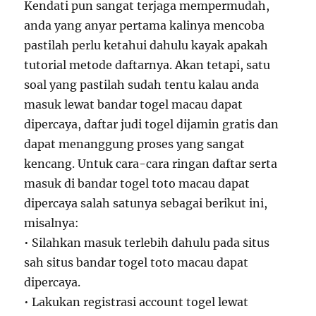
Kendati pun sangat terjaga mempermudah,
anda yang anyar pertama kalinya mencoba
pastilah perlu ketahui dahulu kayak apakah
tutorial metode daftarnya. Akan tetapi, satu
soal yang pastilah sudah tentu kalau anda
masuk lewat bandar togel macau dapat
dipercaya, daftar judi togel dijamin gratis dan
dapat menanggung proses yang sangat
kencang. Untuk cara-cara ringan daftar serta
masuk di bandar togel toto macau dapat
dipercaya salah satunya sebagai berikut ini,
misalnya:
• Silahkan masuk terlebih dahulu pada situs
sah situs bandar togel toto macau dapat
dipercaya.
• Lakukan registrasi account togel lewat