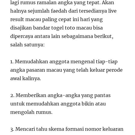
lagi rumus ramalan angka yang tepat. Akan
halnya sejumlah faedah dari tersedianya live
result macau paling cepat ini hari yang
disajikan bandar togel toto macau bisa
dipercaya antara lain sebagaimana berikut,
salah satunya:
1. Memudahkan anggota mengenal tiap-tiap
angka pasaran macau yang telah keluar perode
awal kalinya.
2. Memberikan angka-angka yang pantas
untuk memudahkan anggota bikin atau
mengolah rumus.
3. Mencari tahu skema formasi nomor keluaran