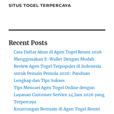
SITUS TOGEL TERPERCAYA
Recent Posts
Cara Daftar Akun di Agen Togel Resmi 2026
Menggunakan E-Wallet Dengan Mudah
Review Agen Togel Terpopuler di Indonesia
untuk Pemain Pemula 2026: Panduan
Lengkap dan Tips Sukses
Tips Mencari Agen Togel Online dengan
Layanan Customer Service 24 Jam 2026 yang
Terpercaya
Keuntungan Bermain di Agen Togel Resmi