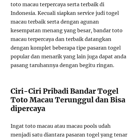
toto macau terpercaya serta terbaik di
Indonesia. Kecuali siapkan service judi togel
macau terbaik serta dengan agunan
kesempatan menang yang besar, bandar toto
macau terpercaya dan terbaik datangkan
dengan komplet beberapa tipe pasaran togel
popular dan menarik yang lain juga dapat anda
pasang taruhannya dengan begitu ringan.
Ciri-Ciri Pribadi Bandar Togel
Toto Macau Terunggul dan Bisa
dipercaya
Ingat toto macau atau macau pools udah
menjadi satu diantara pasaran togel yang tenar