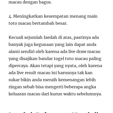
macau dengan bagus.
4. Meningkatkan kesempatan menang main
toto macau bertambah besar.
Kecuali sejumlah faedah di atas, pastinya ada
banyak juga kegunaan yang lain dapat anda
alami sendiri oleh karena ada live draw macau
yang disajikan bandar togel toto macau paling
dipercaya. Akan tetapi yang nyata, oleh karena
ada live result macau ini harusnya tak kan
sukar bikin anda meraih kemenangan lebih
ringan sebab bisa mengerti beberapa angka
keluaran macau dari kurun waktu sebelumnya.