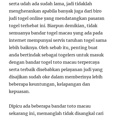
serta udah ada sudah lama, jadi tidaklah
mengherankan apabila banyak juga dari biro
judi togel online yang mendatangkan pasaran
togel terhebat ini. Biarpun demikian, tidak
semuanya bandar togel macau yang ada pada
internet mempunyai servis taruhan togel sama
lebih baiknya. Oleh sebab itu, penting buat
anda bertindak sebagai togelers untuk masuk
dengan bandar togel toto macau terpercaya
serta terbaik disebabkan pelayanan judi yang
disajikan sudah oke dalam memberinya lebih
beberapa keuntungan, kelapangan dan
kepuasan.
Dipicu ada beberapa bandar toto macau
sekarang ini, memanglah tidak disangkal cari