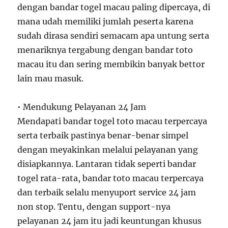
dengan bandar togel macau paling dipercaya, di
mana udah memiliki jumlah peserta karena
sudah dirasa sendiri semacam apa untung serta
menariknya tergabung dengan bandar toto
macau itu dan sering membikin banyak bettor
lain mau masuk.
• Mendukung Pelayanan 24 Jam
Mendapati bandar togel toto macau terpercaya
serta terbaik pastinya benar-benar simpel
dengan meyakinkan melalui pelayanan yang
disiapkannya. Lantaran tidak seperti bandar
togel rata-rata, bandar toto macau terpercaya
dan terbaik selalu menyuport service 24 jam
non stop. Tentu, dengan support-nya
pelayanan 24 jam itu jadi keuntungan khusus