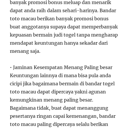
banyak promosi bonus meluap dan menarik
dapat anda raih dalam sehari-harinya. Bandar
toto macau berikan banyak promosi bonus
buat anggotanya supaya dapat memperbanyak
kepuasan bermain judi togel tanpa mengharap
mendapat keuntungan hanya sekadar dari
menang saja.
• Jaminan Kesempatan Menang Paling besar
Keuntungan lainnya di mana bisa pula anda
cicipi jika bagaimana bermain di bandar togel
toto macau dapat dipercaya yakni agunan
kemungkinan menang paling besar.
Bagaimana tidak, buat dapat menanggung
pesertanya ringan capai kemenangan, bandar
toto macau paling dipercaya selalu berikan