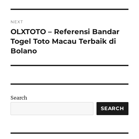
NEXT
OLXTOTO – Referensi Bandar
Next
post:
Togel Toto Macau Terbaik di
Bolano
Search
SEARCH