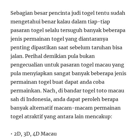
Sebagian besar pencinta judi togel tentu sudah
mengetahui benar kalau dalam tiap-tiap
pasaran togel selalu tersuguh banyak beberapa
jenis permainan togel yang diantaranya
penting dipastikan saat sebelum taruhan bisa
jalan. Perihal demikian pula bukan
pengecualian untuk pasaran togel macau yang
pula menyiapkan sangat banyak beberapa jenis
permainan togel buat dapat anda coba
permainkan. Nach, di bandar togel toto macau
sah di Indonesia, anda dapat peroleh berapa
banyak alternatif macam-macam permainan
togel atraktif yang antara lain mencakup:
• 2D, 3D, 4D Macau