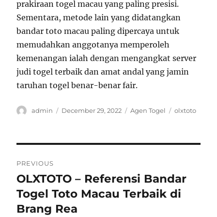
prakiraan togel macau yang paling presisi.
Sementara, metode lain yang didatangkan
bandar toto macau paling dipercaya untuk
memudahkan anggotanya memperoleh
kemenangan ialah dengan mengangkat server
judi togel terbaik dan amat andal yang jamin
taruhan togel benar-benar fair.
Author
Posted
Categories
Tags
admin
December 29, 2022
Agen Togel
olxtoto
on
Post
PREVIOUS
navigation
OLXTOTO – Referensi Bandar
Previous
post:
Togel Toto Macau Terbaik di
Brang Rea