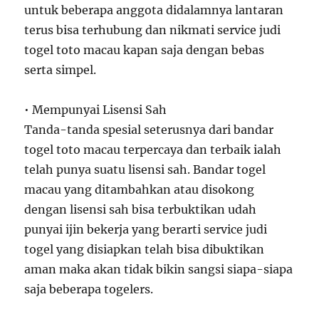
untuk beberapa anggota didalamnya lantaran
terus bisa terhubung dan nikmati service judi
togel toto macau kapan saja dengan bebas
serta simpel.
• Mempunyai Lisensi Sah
Tanda-tanda spesial seterusnya dari bandar
togel toto macau terpercaya dan terbaik ialah
telah punya suatu lisensi sah. Bandar togel
macau yang ditambahkan atau disokong
dengan lisensi sah bisa terbuktikan udah
punyai ijin bekerja yang berarti service judi
togel yang disiapkan telah bisa dibuktikan
aman maka akan tidak bikin sangsi siapa-siapa
saja beberapa togelers.