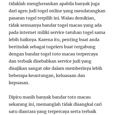
tidaklah mengherankan apabila banyak juga
dari agen judi togel online yang mendatangkan
pasaran togel terpilih ini. Walau demikian,
tidak semuanya bandar togel macau yang ada
pada internet miliki service taruhan togel sama
lebih baiknya. Karena itu, penting buat anda
bertindak sebagai togelers buat tergabung
dengan bandar togel toto macau terpercaya
dan terbaik disebabkan service judi yang
disajikan sangat oke dalam memberinya lebih
beberapa keuntungan, keluasaan dan
kepuasan.
Dipicu masih banyak bandar toto macau
sekarang ini, memanglah tidak disangkal cari
satu diantara yang terpercaya serta terbaik