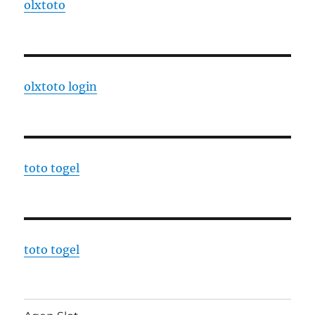
olxtoto
olxtoto login
toto togel
toto togel