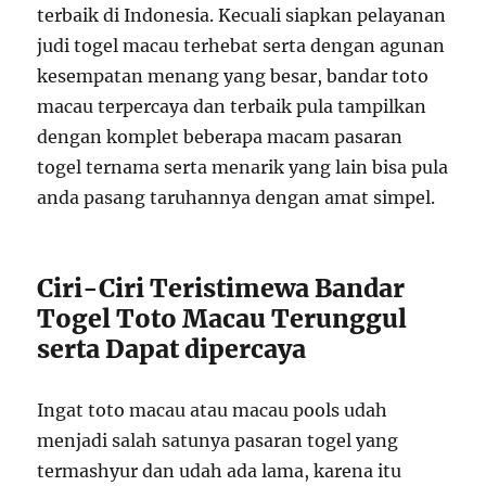
terbaik di Indonesia. Kecuali siapkan pelayanan
judi togel macau terhebat serta dengan agunan
kesempatan menang yang besar, bandar toto
macau terpercaya dan terbaik pula tampilkan
dengan komplet beberapa macam pasaran
togel ternama serta menarik yang lain bisa pula
anda pasang taruhannya dengan amat simpel.
Ciri-Ciri Teristimewa Bandar
Togel Toto Macau Terunggul
serta Dapat dipercaya
Ingat toto macau atau macau pools udah
menjadi salah satunya pasaran togel yang
termashyur dan udah ada lama, karena itu