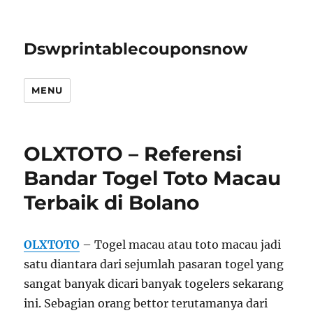
Dswprintablecouponsnow
MENU
OLXTOTO – Referensi
Bandar Togel Toto Macau
Terbaik di Bolano
OLXTOTO
– Togel macau atau toto macau jadi
satu diantara dari sejumlah pasaran togel yang
sangat banyak dicari banyak togelers sekarang
ini. Sebagian orang bettor terutamanya dari