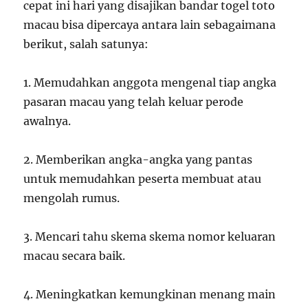
cepat ini hari yang disajikan bandar togel toto
macau bisa dipercaya antara lain sebagaimana
berikut, salah satunya:
1. Memudahkan anggota mengenal tiap angka
pasaran macau yang telah keluar perode
awalnya.
2. Memberikan angka-angka yang pantas
untuk memudahkan peserta membuat atau
mengolah rumus.
3. Mencari tahu skema skema nomor keluaran
macau secara baik.
4. Meningkatkan kemungkinan menang main