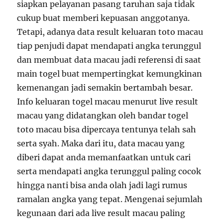
siapkan pelayanan pasang taruhan saja tidak
cukup buat memberi kepuasan anggotanya.
Tetapi, adanya data result keluaran toto macau
tiap penjudi dapat mendapati angka terunggul
dan membuat data macau jadi referensi di saat
main togel buat mempertingkat kemungkinan
kemenangan jadi semakin bertambah besar.
Info keluaran togel macau menurut live result
macau yang didatangkan oleh bandar togel
toto macau bisa dipercaya tentunya telah sah
serta syah. Maka dari itu, data macau yang
diberi dapat anda memanfaatkan untuk cari
serta mendapati angka terunggul paling cocok
hingga nanti bisa anda olah jadi lagi rumus
ramalan angka yang tepat. Mengenai sejumlah
kegunaan dari ada live result macau paling