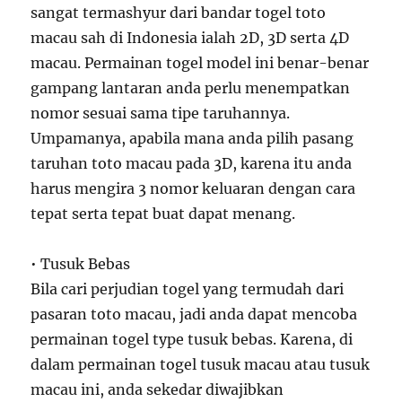
sangat termashyur dari bandar togel toto
macau sah di Indonesia ialah 2D, 3D serta 4D
macau. Permainan togel model ini benar-benar
gampang lantaran anda perlu menempatkan
nomor sesuai sama tipe taruhannya.
Umpamanya, apabila mana anda pilih pasang
taruhan toto macau pada 3D, karena itu anda
harus mengira 3 nomor keluaran dengan cara
tepat serta tepat buat dapat menang.
• Tusuk Bebas
Bila cari perjudian togel yang termudah dari
pasaran toto macau, jadi anda dapat mencoba
permainan togel type tusuk bebas. Karena, di
dalam permainan togel tusuk macau atau tusuk
macau ini, anda sekedar diwajibkan