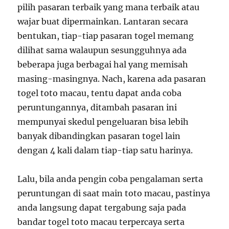
pilih pasaran terbaik yang mana terbaik atau
wajar buat dipermainkan. Lantaran secara
bentukan, tiap-tiap pasaran togel memang
dilihat sama walaupun sesungguhnya ada
beberapa juga berbagai hal yang memisah
masing-masingnya. Nach, karena ada pasaran
togel toto macau, tentu dapat anda coba
peruntungannya, ditambah pasaran ini
mempunyai skedul pengeluaran bisa lebih
banyak dibandingkan pasaran togel lain
dengan 4 kali dalam tiap-tiap satu harinya.
Lalu, bila anda pengin coba pengalaman serta
peruntungan di saat main toto macau, pastinya
anda langsung dapat tergabung saja pada
bandar togel toto macau terpercaya serta