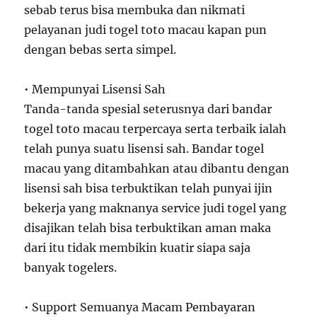
sebab terus bisa membuka dan nikmati
pelayanan judi togel toto macau kapan pun
dengan bebas serta simpel.
• Mempunyai Lisensi Sah
Tanda-tanda spesial seterusnya dari bandar
togel toto macau terpercaya serta terbaik ialah
telah punya suatu lisensi sah. Bandar togel
macau yang ditambahkan atau dibantu dengan
lisensi sah bisa terbuktikan telah punyai ijin
bekerja yang maknanya service judi togel yang
disajikan telah bisa terbuktikan aman maka
dari itu tidak membikin kuatir siapa saja
banyak togelers.
• Support Semuanya Macam Pembayaran