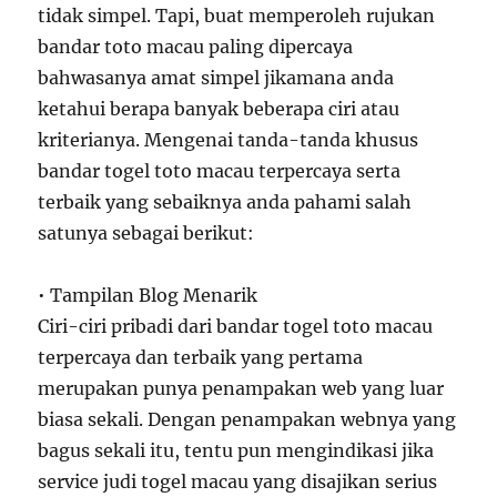
tidak simpel. Tapi, buat memperoleh rujukan
bandar toto macau paling dipercaya
bahwasanya amat simpel jikamana anda
ketahui berapa banyak beberapa ciri atau
kriterianya. Mengenai tanda-tanda khusus
bandar togel toto macau terpercaya serta
terbaik yang sebaiknya anda pahami salah
satunya sebagai berikut:
• Tampilan Blog Menarik
Ciri-ciri pribadi dari bandar togel toto macau
terpercaya dan terbaik yang pertama
merupakan punya penampakan web yang luar
biasa sekali. Dengan penampakan webnya yang
bagus sekali itu, tentu pun mengindikasi jika
service judi togel macau yang disajikan serius