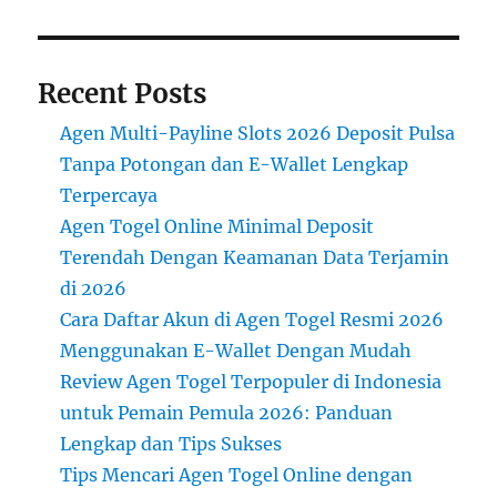
Recent Posts
Agen Multi-Payline Slots 2026 Deposit Pulsa
Tanpa Potongan dan E-Wallet Lengkap
Terpercaya
Agen Togel Online Minimal Deposit
Terendah Dengan Keamanan Data Terjamin
di 2026
Cara Daftar Akun di Agen Togel Resmi 2026
Menggunakan E-Wallet Dengan Mudah
Review Agen Togel Terpopuler di Indonesia
untuk Pemain Pemula 2026: Panduan
Lengkap dan Tips Sukses
Tips Mencari Agen Togel Online dengan