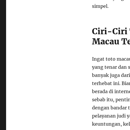
simpel.
Ciri-Cir
Macau Te
Ingat toto macau
yang tenar dan s
banyak juga dar
terhebat ini. B
berada di intern
sebab itu, penti
dengan bandar t
pelayanan judi 
keuntungan, ke