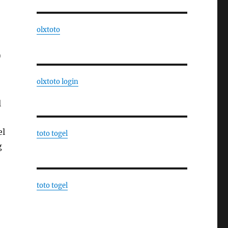
olxtoto
o
olxtoto login
l
el
toto togel
g
toto togel