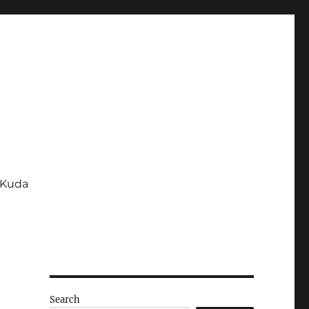
 Kuda
Search