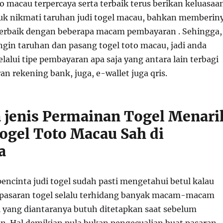
o macau terpercaya serta terbaik terus berikan keluasaa
k nikmati taruhan judi togel macau, bahkan memberin
 terbaik dengan beberapa macam pembayaran . Sehingga,
ngin taruhan dan pasang togel toto macau, jadi anda
lalui tipe pembayaran apa saja yang antara lain terbagi
 rekening bank, juga, e-wallet juga qris.
 jenis Permainan Togel Menari
ogel Toto Macau Sah di
a
encinta judi togel sudah pasti mengetahui betul kalau
 pasaran togel selalu terhidang banyak macam-macam
 yang diantaranya butuh ditetapkan saat sebelum