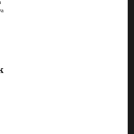
n
ya
k