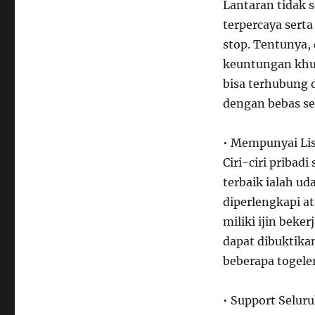
Lantaran tidak s
terpercaya sert
stop. Tentunya,
keuntungan khus
bisa terhubung 
dengan bebas se
• Mempunyai Lis
Ciri-ciri pribad
terbaik ialah ud
diperlengkapi at
miliki ijin beke
dapat dibuktika
beberapa togeler
• Support Selu