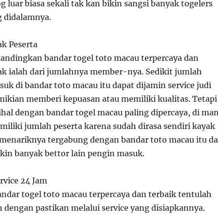
luar biasa sekali tak kan bikin sangsi banyak togelers
g didalamnya.
ak Peserta
ndingkan bandar togel toto macau terpercaya dan
dak ialah dari jumlahnya member-nya. Sedikit jumlah
uk di bandar toto macau itu dapat dijamin service judi
mikian memberi kepuasan atau memiliki kualitas. Tetapi
rihal dengan bandar togel macau paling dipercaya, di ma
iliki jumlah peserta karena sudah dirasa sendiri kayak
menariknya tergabung dengan bandar toto macau itu d
ikin banyak bettor lain pengin masuk.
rvice 24 Jam
dar togel toto macau terpercaya dan terbaik tentulah
n dengan pastikan melalui service yang disiapkannya.