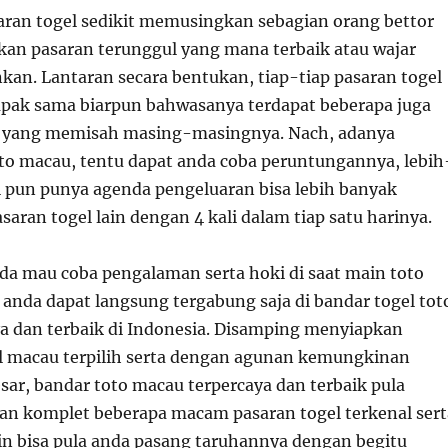
aran togel sedikit memusingkan sebagian orang bettor
n pasaran terunggul yang mana terbaik atau wajar
kan. Lantaran secara bentukan, tiap-tiap pasaran togel
pak sama biarpun bahwasanya terdapat beberapa juga
al yang memisah masing-masingnya. Nach, adanya
oto macau, tentu dapat anda coba peruntungannya, lebih
ni pun punya agenda pengeluaran bisa lebih banyak
aran togel lain dengan 4 kali dalam tiap satu harinya.
nda mau coba pengalaman serta hoki di saat main toto
 anda dapat langsung tergabung saja di bandar togel tot
a dan terbaik di Indonesia. Disamping menyiapkan
gel macau terpilih serta dengan agunan kemungkinan
ar, bandar toto macau terpercaya dan terbaik pula
n komplet beberapa macam pasaran togel terkenal sert
in bisa pula anda pasang taruhannya dengan begitu