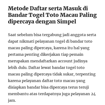
Metode Daftar serta Masuk di
Bandar Togel Toto Macau Paling
dipercaya dengan Simpel
Saat sebelum bisa tergabung jadi anggota serta
dapat nikmati pelayanan togel di bandar toto
macau paling dipercaya, karena itu hal yang
pertama penting dikerjakan tiap pemain
merupakan mendaftarkan account judinya
lebih dulu. Daftar lewat bandar togel toto
macau paling dipercaya tidak sukar, terpenting
karena pelayanan daftar toto macau yang
disiapkan bandar bisa dipercaya terus teruji
membantu atas terdapatnya juga pelayanan 24
jam.