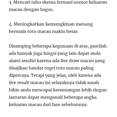
3. Mencari tahu skema formasi nomor keluaran
macau dengan bagus.
4. Meningkatkan kemungkinan menang
bermain toto macau makin besar.
Disamping beberapa kegunaan di atas, pastilah
ada banyak juga fungsi yang lain dapat anda
alami sendiri karena ada live draw macau yang
disajikan bandar togel toto macau paling
dipercaya. Tetapi yang jelas, oleh karena ada
live result macau ini selayaknya tidak susah
bikin anda mencapai kemenangan lebih ringan
lantaran dapat mengenali beberapa angka
keluaran macau dari fase sebelumnya.