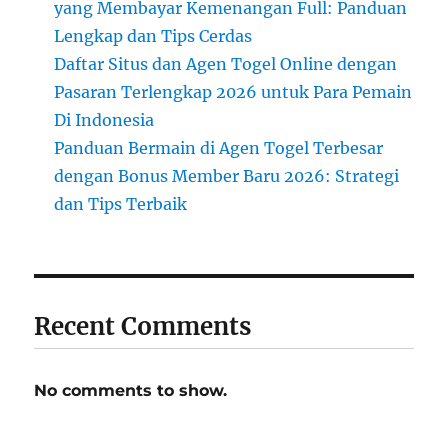
yang Membayar Kemenangan Full: Panduan
Lengkap dan Tips Cerdas
Daftar Situs dan Agen Togel Online dengan
Pasaran Terlengkap 2026 untuk Para Pemain
Di Indonesia
Panduan Bermain di Agen Togel Terbesar
dengan Bonus Member Baru 2026: Strategi
dan Tips Terbaik
Recent Comments
No comments to show.