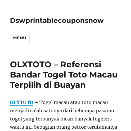
Dswprintablecouponsnow
MENU
OLXTOTO – Referensi
Bandar Togel Toto Macau
Terpilih di Buayan
OLXTOTO
– Togel macau atau toto macau
menjadi salah satunya dari beberapa pasaran
togel yang terbanyak dicari banyak togelers
waktu ini. Sebagian orang bettor terutamanya