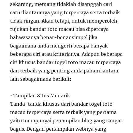
sekarang, memang tidaklah disanggah cari
satu diantaranya yang terpercaya serta terbaik
tidak ringan. Akan tetapi, untuk memperoleh
rujukan bandar toto macau bisa dipercaya
bahwasanya benar-benar simpel jika
bagaimana anda mengerti berapa banyak
beberapa ciri atau kriterianya. Adapun beberapa
ciri khusus bandar togel toto macau terpercaya
dan terbaik yang penting anda pahami antara
lain sebagaimana berikut:
• Tampilan Situs Menarik
Tanda-tanda khusus dari bandar togel toto
macau terpercaya serta terbaik yang pertama
yaitu mempunyai penampilan blog yang sangat
bagus. Dengan penampilan webnya yang