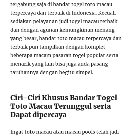
tergabung saja di bandar togel toto macau
terpercaya dan terbaik di Indonesia. Kecuali
sediakan pelayanan judi togel macau terbaik
dan dengan agunan kemungkinan menang
yang besar, bandar toto macau terpercaya dan
terbaik pun tampilkan dengan komplet
beberapa macam pasaran togel popular serta
menarik yang lain bisa juga anda pasang
taruhannya dengan begitu simpel.
Ciri-Ciri Khusus Bandar Togel
Toto Macau Terunggul serta
Dapat dipercaya
Ingat toto macau atau macau pools telah jadi