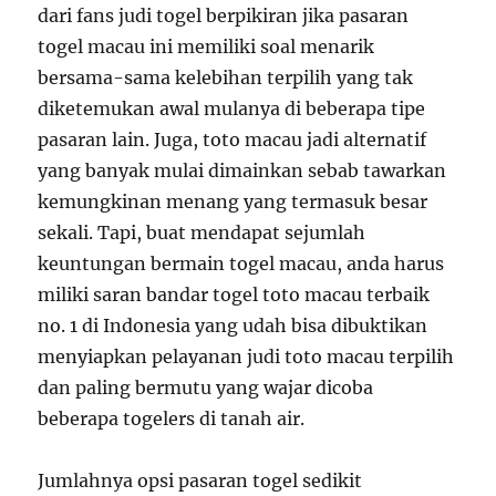
dari fans judi togel berpikiran jika pasaran
togel macau ini memiliki soal menarik
bersama-sama kelebihan terpilih yang tak
diketemukan awal mulanya di beberapa tipe
pasaran lain. Juga, toto macau jadi alternatif
yang banyak mulai dimainkan sebab tawarkan
kemungkinan menang yang termasuk besar
sekali. Tapi, buat mendapat sejumlah
keuntungan bermain togel macau, anda harus
miliki saran bandar togel toto macau terbaik
no. 1 di Indonesia yang udah bisa dibuktikan
menyiapkan pelayanan judi toto macau terpilih
dan paling bermutu yang wajar dicoba
beberapa togelers di tanah air.
Jumlahnya opsi pasaran togel sedikit