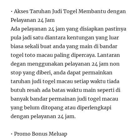
• Akses Taruhan Judi Togel Membantu dengan
Pelayanan 24 Jam
Ada pelayanan 24 jam yang disiapkan pastinya
pula jadi satu diantara kentungan yang luar
biasa sekali buat anda yang main di bandar
togel toto macau paling dipercaya. Lantaran
degan menggunakan pelayanan 24 jam non
stop yang diberi, anda dapat permainkan
taruhan judi togel macau setiap waktu tiada
butuh resah ada batas waktu main seperti di
banyak bandar permainan judi togel macau
yang belum ditopang atau diperlengkapi
dengan pelayanan 24 jam.
• Promo Bonus Meluap