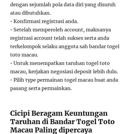
dengan sejumlah pola data diri yang disuruh
atau dibutuhkan.
• Konfirmasi registrasi anda.
• Setelah memperoleh account, maknanya
registrasi account telah sukses serta anda
terkelompok selaku anggota sah bandar togel
toto macau.
• Untuk menempatkan taruhan togel toto
macau, kerjakan negosiasi deposit lebih dulu.
• Pilih type permainan togel macau buat anda
pasang serta permainkan.
Cicipi Beragam Keuntungan
Taruhan di Bandar Togel Toto
Macau Paling dipercaya