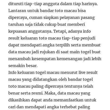
dituruti tiap-tiap anggota dalam tiap harinya.
Lantaran untuk bandar toto macau bisa
dipercaya, cuman siapkan pelayanan pasang
taruhan saja tidak cukup buat memberi
kepuasan anggotanya. Tetapi, adanya info
result keluaran toto macau tiap-tiap penjudi
dapat mendapati angka terpilih serta membuat
data macau jadi rujukan di saat main togel buat
menambah kesempatan kemenangan jadi lebih
semakin besar.
Info keluaran togel macau menurut live result
macau yang didatangkan oleh bandar togel
toto macau paling dipercaya tentunya telah
benar serta resmi. Maka, data macau yang
dikasihkan dapat anda memanfaatkan untuk
cari dan mendapati angka terhebat paling