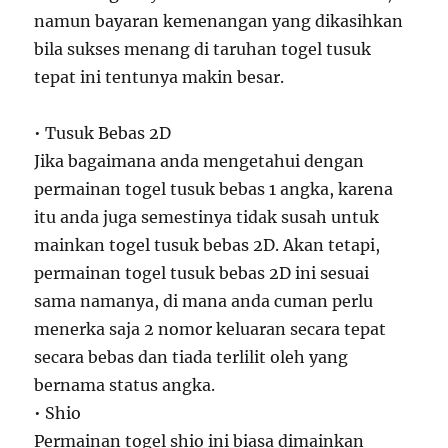
namun bayaran kemenangan yang dikasihkan
bila sukses menang di taruhan togel tusuk
tepat ini tentunya makin besar.
• Tusuk Bebas 2D
Jika bagaimana anda mengetahui dengan
permainan togel tusuk bebas 1 angka, karena
itu anda juga semestinya tidak susah untuk
mainkan togel tusuk bebas 2D. Akan tetapi,
permainan togel tusuk bebas 2D ini sesuai
sama namanya, di mana anda cuman perlu
menerka saja 2 nomor keluaran secara tepat
secara bebas dan tiada terlilit oleh yang
bernama status angka.
• Shio
Permainan togel shio ini biasa dimainkan