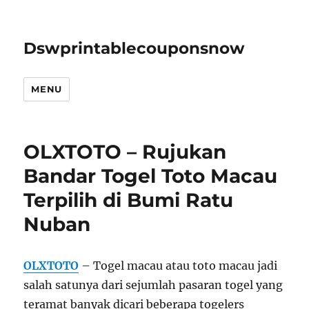
Dswprintablecouponsnow
MENU
OLXTOTO – Rujukan
Bandar Togel Toto Macau
Terpilih di Bumi Ratu
Nuban
OLXTOTO
– Togel macau atau toto macau jadi
salah satunya dari sejumlah pasaran togel yang
teramat banyak dicari beberapa togelers