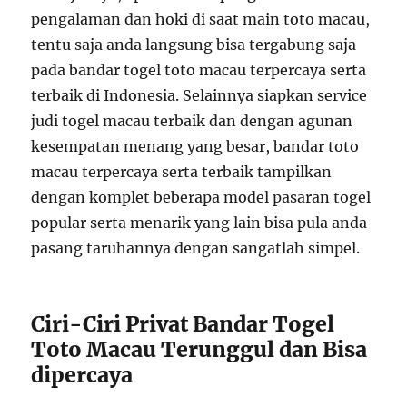
pengalaman dan hoki di saat main toto macau,
tentu saja anda langsung bisa tergabung saja
pada bandar togel toto macau terpercaya serta
terbaik di Indonesia. Selainnya siapkan service
judi togel macau terbaik dan dengan agunan
kesempatan menang yang besar, bandar toto
macau terpercaya serta terbaik tampilkan
dengan komplet beberapa model pasaran togel
popular serta menarik yang lain bisa pula anda
pasang taruhannya dengan sangatlah simpel.
Ciri-Ciri Privat Bandar Togel
Toto Macau Terunggul dan Bisa
dipercaya