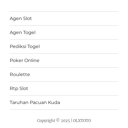
Agen Slot
Agen Togel
Pediksi Togel
Poker Online
Roulette
Rtp Slot
Taruhan Pacuan Kuda
Copyright © 2025 |
OLXTOTO