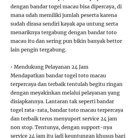
dengan bandar togel macau bisa dipercaya, di
mana udah memiliki jumlah peserta karena
sudah dirasa sendiri kayak apa untung serta
menariknya tergabung dengan bandar toto
macau itu dan sering pun bikin banyak bettor
lain pengin tergabung.
• Mendukung Pelayanan 24 Jam
Mendapatkan bandar togel toto macau
terpercaya dan terbaik tentulah begitu ringan
dengan meyakinkan melalui pelayanan yang
disiapkannya. Lantaran tak seperti bandar
togel rata-rata, bandar toto macau terpercaya
dan terbaik terus menyuport service 24 jam
non stop. Tentunya, dengan support-nya
service 24 jam itu jadi keuntungan khusus bagi