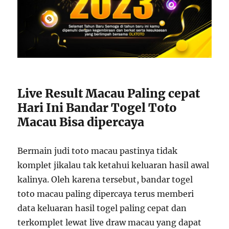
Live Result Macau Paling cepat
Hari Ini Bandar Togel Toto
Macau Bisa dipercaya
Bermain judi toto macau pastinya tidak
komplet jikalau tak ketahui keluaran hasil awal
kalinya. Oleh karena tersebut, bandar togel
toto macau paling dipercaya terus memberi
data keluaran hasil togel paling cepat dan
terkomplet lewat live draw macau yang dapat