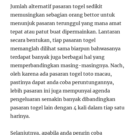
Jumlah alternatif pasaran togel sedikit
memusingkan sebagian orang bettor untuk
menunjuk pasaran terunggul yang mana amat
tepat atau patut buat dipermainkan. Lantaran
secara bentukan, tiap pasaran togel
memanglah dilihat sama biarpun bahwasanya
terdapat banyak juga berbagai hal yang
memperbandingkan masing-masingnya. Nach,
oleh karena ada pasaran togel toto macau,
pastinya dapat anda coba peruntungannya,
lebih pasaran ini juga mempunyai agenda
pengeluaran semakin banyak dibandingkan
pasaran togel lain dengan 4 kali dalam tiap satu
harinya.
Selanjutnya, apabila anda pengin coba