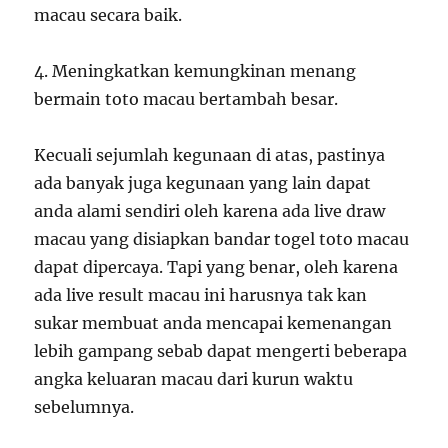
macau secara baik.
4. Meningkatkan kemungkinan menang
bermain toto macau bertambah besar.
Kecuali sejumlah kegunaan di atas, pastinya
ada banyak juga kegunaan yang lain dapat
anda alami sendiri oleh karena ada live draw
macau yang disiapkan bandar togel toto macau
dapat dipercaya. Tapi yang benar, oleh karena
ada live result macau ini harusnya tak kan
sukar membuat anda mencapai kemenangan
lebih gampang sebab dapat mengerti beberapa
angka keluaran macau dari kurun waktu
sebelumnya.