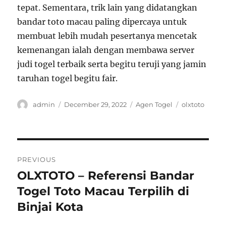
tepat. Sementara, trik lain yang didatangkan
bandar toto macau paling dipercaya untuk
membuat lebih mudah pesertanya mencetak
kemenangan ialah dengan membawa server
judi togel terbaik serta begitu teruji yang jamin
taruhan togel begitu fair.
Author
Posted
Categories
Tags
admin
December 29, 2022
Agen Togel
olxtoto
on
Post
PREVIOUS
navigation
OLXTOTO – Referensi Bandar
Previous
post:
Togel Toto Macau Terpilih di
Binjai Kota