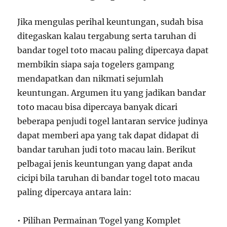
Jika mengulas perihal keuntungan, sudah bisa
ditegaskan kalau tergabung serta taruhan di
bandar togel toto macau paling dipercaya dapat
membikin siapa saja togelers gampang
mendapatkan dan nikmati sejumlah
keuntungan. Argumen itu yang jadikan bandar
toto macau bisa dipercaya banyak dicari
beberapa penjudi togel lantaran service judinya
dapat memberi apa yang tak dapat didapat di
bandar taruhan judi toto macau lain. Berikut
pelbagai jenis keuntungan yang dapat anda
cicipi bila taruhan di bandar togel toto macau
paling dipercaya antara lain:
• Pilihan Permainan Togel yang Komplet