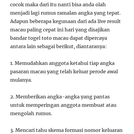
cocok maka dari itu nanti bisa anda olah
menjadi lagi rumus ramalan angka yang tepat.
Adapun beberapa kegunaan dari ada live result
macau paling cepat ini hari yang disajikan
bandar togel toto macau dapat dipercaya
antara lain sebagai berikut, diantaranya:
1. Memudahkan anggota ketahui tiap angka
pasaran macau yang telah keluar perode awal
mulanya.
2. Memberikan angka-angka yang pantas
untuk memperingan anggota membuat atau
mengolah rumus.
3. Mencari tahu skema formasi nomor keluaran