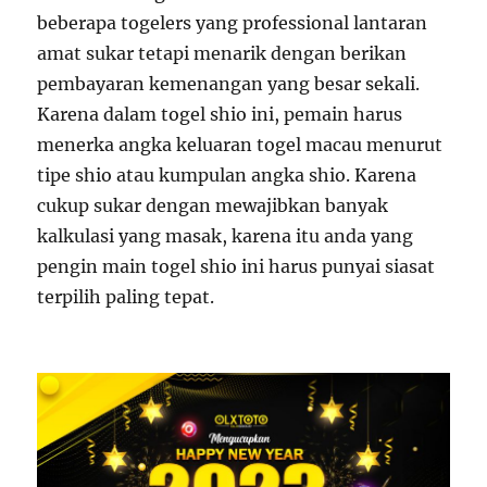
beberapa togelers yang professional lantaran
amat sukar tetapi menarik dengan berikan
pembayaran kemenangan yang besar sekali.
Karena dalam togel shio ini, pemain harus
menerka angka keluaran togel macau menurut
tipe shio atau kumpulan angka shio. Karena
cukup sukar dengan mewajibkan banyak
kalkulasi yang masak, karena itu anda yang
pengin main togel shio ini harus punyai siasat
terpilih paling tepat.