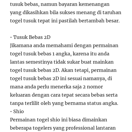
tusuk bebas, namun bayaran kemenangan
yang dikasihkan bila sukses menang di taruhan
togel tusuk tepat ini pastilah bertambah besar.
• Tusuk Bebas 2D
Jikamana anda memahami dengan permainan
togel tusuk bebas 1 angka, karena itu anda
lantas semestinya tidak sukar buat mainkan
togel tusuk bebas 2D. Akan tetapi, permainan
togel tusuk bebas 2D ini sesuai namanya, di
mana anda perlu menerka saja 2 nomor
keluaran dengan cara tepat secara bebas serta
tanpa terlilit oleh yang bernama status angka.
• Shio
Permainan togel shio ini biasa dimainkan
beberapa togelers yang professional lantaran