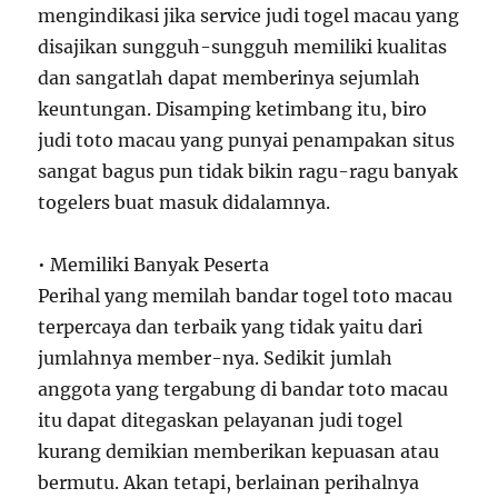
mengindikasi jika service judi togel macau yang
disajikan sungguh-sungguh memiliki kualitas
dan sangatlah dapat memberinya sejumlah
keuntungan. Disamping ketimbang itu, biro
judi toto macau yang punyai penampakan situs
sangat bagus pun tidak bikin ragu-ragu banyak
togelers buat masuk didalamnya.
• Memiliki Banyak Peserta
Perihal yang memilah bandar togel toto macau
terpercaya dan terbaik yang tidak yaitu dari
jumlahnya member-nya. Sedikit jumlah
anggota yang tergabung di bandar toto macau
itu dapat ditegaskan pelayanan judi togel
kurang demikian memberikan kepuasan atau
bermutu. Akan tetapi, berlainan perihalnya