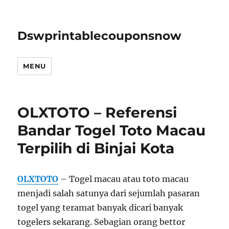
Dswprintablecouponsnow
MENU
OLXTOTO – Referensi
Bandar Togel Toto Macau
Terpilih di Binjai Kota
OLXTOTO
– Togel macau atau toto macau
menjadi salah satunya dari sejumlah pasaran
togel yang teramat banyak dicari banyak
togelers sekarang. Sebagian orang bettor