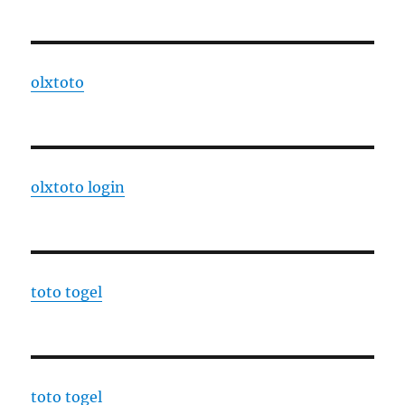
olxtoto
olxtoto login
toto togel
toto togel