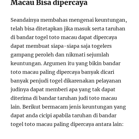
Macau Bisa dipercaya
Seandainya membahas mengenai keuntungan,
telah bisa ditetapkan jika masuk serta taruhan
di bandar togel toto macau dapat dipercaya
dapat membuat siapa-siapa saja togelers
gampang peroleh dan nikmati sejumlah
keuntungan. Argumen itu yang bikin bandar
toto macau paling dipercaya banyak dicari
banyak penjudi togel dikarenakan pelayanan
judinya dapat memberi apa yang tak dapat
diterima di bandar taruhan judi toto macau
lain. Berikut bermacam jenis keuntungan yang
dapat anda cicipi apabila taruhan di bandar
togel toto macau paling dipercaya antara lain: