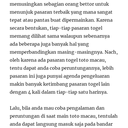
memusingkan sebagian orang bettor untuk
menunjuk pasaran terbaik yang mana sangat
tepat atau pantas buat dipermainkan. Karena
secara bentukan, tiap-tiap pasaran togel
memang dilihat sama walaupun sebenarnya
ada beberapa juga banyak hal yang
memperbandingkan masing-masingnya. Nach,
oleh karena ada pasaran togel toto macau,
tentu dapat anda coba peruntungannya, lebih
pasaran ini juga punyai agenda pengeluaran
makin banyak ketimbang pasaran togel lain
dengan 4 kali dalam tiap-tiap satu harinya.
Lalu, bila anda mau coba pengalaman dan
peruntungan di saat main toto macau, tentulah
anda dapat langsung masuk saja pada bandar