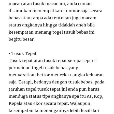
macau atau tusuk macau ini, anda cuman
disarankan menempatkan 1 nomor saja secara
bebas atau tanpa ada tentukan juga macam
status angkanya hingga tidaklah aneh bila
kesempatan menang togel tusuk bebas ini
begitu besar.
• Tusuk Tepat
Tusuk tepat atau tusuk tepat serupa seperti
permainan togel tusuk bebas yang
menyaratkan bettor menerka 1 angka keluaran
saja. Tetapi, bedanya dengan tusuk bebas, pada
taruhan togel tusuk tepat ini anda pun harus
menduga status tipe angkanya apa itu As, Kop,
Kepala atau ekor secara tepat. Walaupun
kesempatan kemenangannya lebih kecil dari