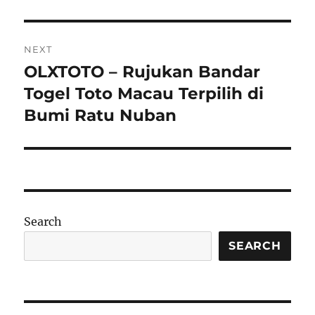
NEXT
OLXTOTO – Rujukan Bandar
Next
post:
Togel Toto Macau Terpilih di
Bumi Ratu Nuban
Search
SEARCH