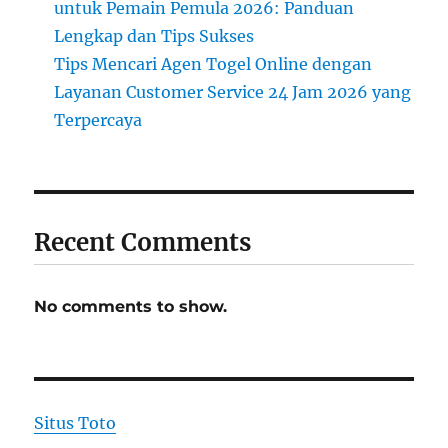
untuk Pemain Pemula 2026: Panduan
Lengkap dan Tips Sukses
Tips Mencari Agen Togel Online dengan
Layanan Customer Service 24 Jam 2026 yang
Terpercaya
Recent Comments
No comments to show.
Situs Toto