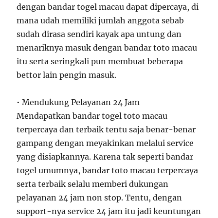
dengan bandar togel macau dapat dipercaya, di
mana udah memiliki jumlah anggota sebab
sudah dirasa sendiri kayak apa untung dan
menariknya masuk dengan bandar toto macau
itu serta seringkali pun membuat beberapa
bettor lain pengin masuk.
• Mendukung Pelayanan 24 Jam
Mendapatkan bandar togel toto macau
terpercaya dan terbaik tentu saja benar-benar
gampang dengan meyakinkan melalui service
yang disiapkannya. Karena tak seperti bandar
togel umumnya, bandar toto macau terpercaya
serta terbaik selalu memberi dukungan
pelayanan 24 jam non stop. Tentu, dengan
support-nya service 24 jam itu jadi keuntungan