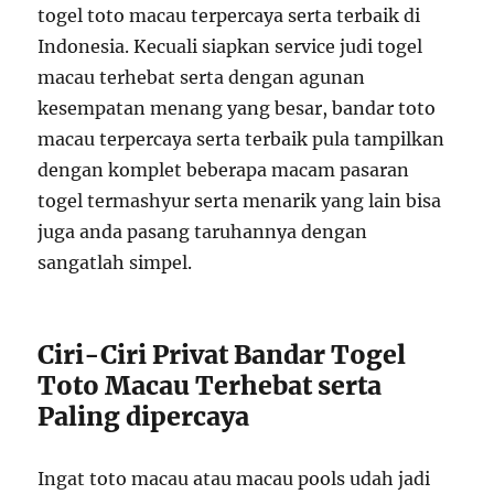
togel toto macau terpercaya serta terbaik di
Indonesia. Kecuali siapkan service judi togel
macau terhebat serta dengan agunan
kesempatan menang yang besar, bandar toto
macau terpercaya serta terbaik pula tampilkan
dengan komplet beberapa macam pasaran
togel termashyur serta menarik yang lain bisa
juga anda pasang taruhannya dengan
sangatlah simpel.
Ciri-Ciri Privat Bandar Togel
Toto Macau Terhebat serta
Paling dipercaya
Ingat toto macau atau macau pools udah jadi