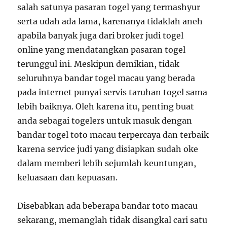
salah satunya pasaran togel yang termashyur
serta udah ada lama, karenanya tidaklah aneh
apabila banyak juga dari broker judi togel
online yang mendatangkan pasaran togel
terunggul ini. Meskipun demikian, tidak
seluruhnya bandar togel macau yang berada
pada internet punyai servis taruhan togel sama
lebih baiknya. Oleh karena itu, penting buat
anda sebagai togelers untuk masuk dengan
bandar togel toto macau terpercaya dan terbaik
karena service judi yang disiapkan sudah oke
dalam memberi lebih sejumlah keuntungan,
keluasaan dan kepuasan.
Disebabkan ada beberapa bandar toto macau
sekarang, memanglah tidak disangkal cari satu