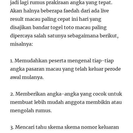
jadi lagi rumus prakiraan angka yang tepat.
Akan halnya beberapa faedah dari ada live
result macau paling cepat ini hari yang
disajikan bandar togel toto macau paling
dipercaya salah satunya sebagaimana berikut,
misalnya:
1. Memudahkan peserta mengenal tiap-tiap
angka pasaran macau yang telah keluar perode
awal mulanya.
2. Memberikan angka-angka yang cocok untuk
membuat lebih mudah anggota membikin atau
mengolah rumus.
3. Mencari tahu skema skema nomor keluaran