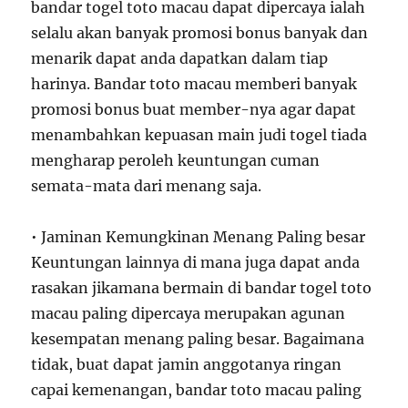
bandar togel toto macau dapat dipercaya ialah
selalu akan banyak promosi bonus banyak dan
menarik dapat anda dapatkan dalam tiap
harinya. Bandar toto macau memberi banyak
promosi bonus buat member-nya agar dapat
menambahkan kepuasan main judi togel tiada
mengharap peroleh keuntungan cuman
semata-mata dari menang saja.
• Jaminan Kemungkinan Menang Paling besar
Keuntungan lainnya di mana juga dapat anda
rasakan jikamana bermain di bandar togel toto
macau paling dipercaya merupakan agunan
kesempatan menang paling besar. Bagaimana
tidak, buat dapat jamin anggotanya ringan
capai kemenangan, bandar toto macau paling